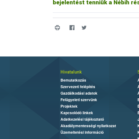
bejelentést tenniük a Nébih ré
Hivatalunk
Bemutatkozás
Szervezeti felépítés
Gazdálkodási adatok
Felügyeleti szervünk
Projektek
Kapcsolódó linkek
Adatkezelési tájékoztató
Akadálymentességi nyilatkozat
Üzemeltetési információ