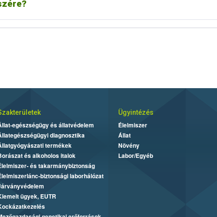
szére?
Szakterületek
Ügyintézés
Állat-egészségügy és állatvédelem
Élelmiszer
Állategészségügyi diagnosztika
Állat
Állatgyógyászati termékek
Növény
Borászat és alkoholos italok
Labor/Egyéb
Élelmiszer- és takarmánybiztonság
Élelmiszerlánc-biztonsági laborhálózat
Járványvédelem
Kiemelt ügyek, EUTR
Kockázatkezelés
Mezőgazdasági genetikai erőforrások