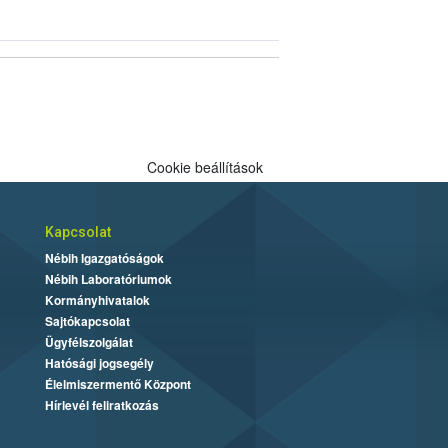
Cookie beállítások
Kapcsolat
Nébih Igazgatóságok
Nébih Laboratóriumok
Kormányhivatalok
Sajtókapcsolat
Ügyfélszolgálat
Hatósági jogsegély
Élelmiszermentő Központ
Hírlevél feliratkozás