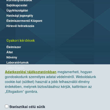
Sajtókapcsolat
Ügyfélszolgálat
Hatósági jogsegély
Élelmiszermentő Központ
Hírlevél feliratkozás
Gyakori kérdések
Élelmiszer
Állat
Növény
Laboratóriumok
Labor/Egyéb
Adatkezelési tájékoztatónkban
megismerheti, hogyan
gondoskodunk személyes adatai védelméről. Weboldalunk
cookie-kat (sütiket) használ a jobb felhasználói élmény
érdekében, melynek biztosításához kérjük, kattintson az
„Elfogadom” gombra.
Statisztikai célú sütik