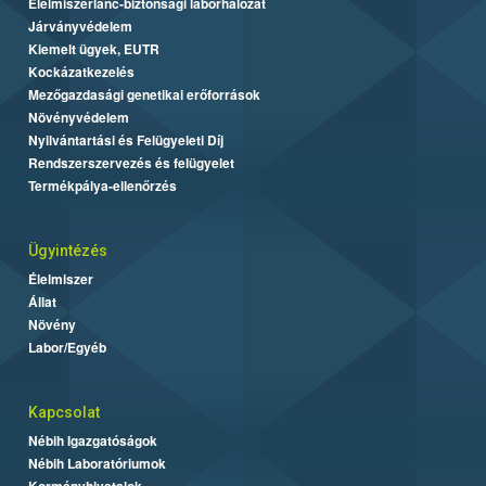
Élelmiszerlánc-biztonsági laborhálózat
Járványvédelem
Kiemelt ügyek, EUTR
Kockázatkezelés
Mezőgazdasági genetikai erőforrások
Növényvédelem
Nyilvántartási és Felügyeleti Díj
Rendszerszervezés és felügyelet
Termékpálya-ellenőrzés
Ügyintézés
Élelmiszer
Állat
Növény
Labor/Egyéb
Kapcsolat
Nébih Igazgatóságok
Nébih Laboratóriumok
Kormányhivatalok