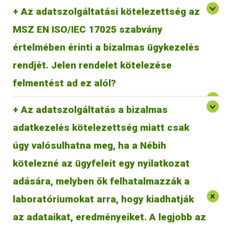
Az adatszolgáltatási kötelezettség az
MSZ EN ISO/IEC 17025 szabvány
értelmében érinti a bizalmas ügykezelés
A jogszabály kötelezi a laboratóriumot a jelentés
megtételére, tehát felmentést ad ebben a vonatkozásban
rendjét. Jelen rendelet kötelezése
MSZ EN ISO/IEC 17025 szabvány szerinti bizalmas
ügykezelés alól.
felmentést ad ez alól?
Az adatszolgáltatás a bizalmas
adatkezelés kötelezettség miatt csak
úgy valósulhatna meg, ha a Nébih
kötelezné az ügyfeleit egy nyilatkozat
adására, melyben ők felhatalmazzák a
A jogszabály a laboratóriumok ügyfelei számára is
laboratóriumokat arra, hogy kiadhatják
A 8/2021. AM rendelet csak Magyarország területén
kötelezettséget jelent. Előírja, hogy a laboratóriumok a
hatályos, így csak azokra a laboratóriumokra és azok
vizsgálati eredményeikről - bizonyos esetekben
az adataikat, eredményeiket. A legjobb az
tevékenységére vonatkozik, amelyek Magyarország területén
haladéktalanul, egyébként éves összesítésben –