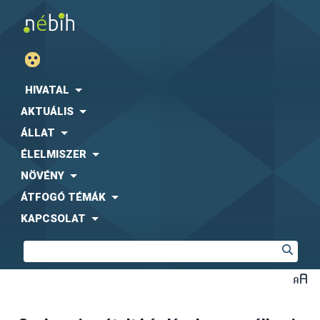
HIVATAL
AKTUÁLIS
ÁLLAT
ÉLELMISZER
NÖVÉNY
ÁTFOGÓ TÉMÁK
KAPCSOLAT
Az AM rendelet 11. §, 12. § és 13. § szerinti vizsgálatokról
kell bejelentést és adatszolgáltatást küldeni, de