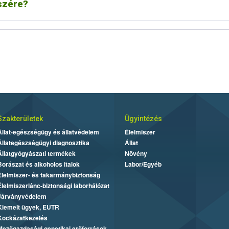
szére?
Szakterületek
Ügyintézés
Állat-egészségügy és állatvédelem
Élelmiszer
Állategészségügyi diagnosztika
Állat
Állatgyógyászati termékek
Növény
Borászat és alkoholos italok
Labor/Egyéb
Élelmiszer- és takarmánybiztonság
Élelmiszerlánc-biztonsági laborhálózat
Járványvédelem
Kiemelt ügyek, EUTR
Kockázatkezelés
Mezőgazdasági genetikai erőforrások