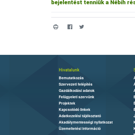
bejelentést tenniük a Nébih ré
Hivatalunk
Bemutatkozás
Szervezeti felépítés
Gazdálkodási adatok
Felügyeleti szervünk
Projektek
Kapcsolódó linkek
Adatkezelési tájékoztató
Akadálymentességi nyilatkozat
Üzemeltetési információ