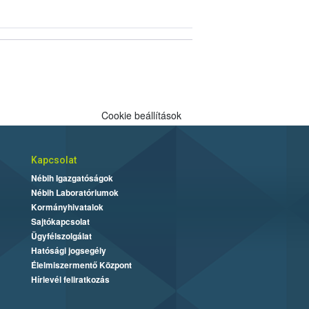
Cookie beállítások
Kapcsolat
Nébih Igazgatóságok
Nébih Laboratóriumok
Kormányhivatalok
Sajtókapcsolat
Ügyfélszolgálat
Hatósági jogsegély
Élelmiszermentő Központ
Hírlevél feliratkozás