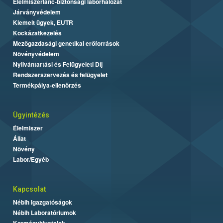
Élelmiszerlánc-biztonsági laborhálózat
Járványvédelem
Kiemelt ügyek, EUTR
Kockázatkezelés
Mezőgazdasági genetikai erőforrások
Növényvédelem
Nyilvántartási és Felügyeleti Díj
Rendszerszervezés és felügyelet
Termékpálya-ellenőrzés
Ügyintézés
Élelmiszer
Állat
Növény
Labor/Egyéb
Kapcsolat
Nébih Igazgatóságok
Nébih Laboratóriumok
Kormányhivatalok