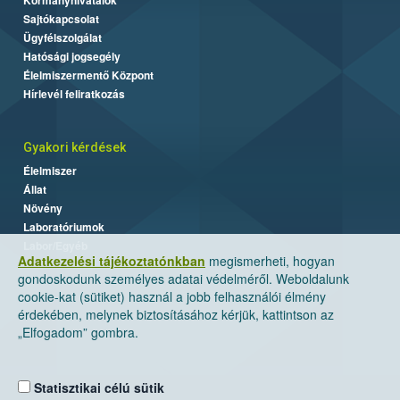
Sajtókapcsolat
Ügyfélszolgálat
Hatósági jogsegély
Élelmiszermentő Központ
Hírlevél feliratkozás
Gyakori kérdések
Élelmiszer
Állat
Növény
Laboratóriumok
Labor/Egyéb
Adatkezelési tájékoztatónkban
megismerheti, hogyan
gondoskodunk személyes adatai védelméről. Weboldalunk
cookie-kat (sütiket) használ a jobb felhasználói élmény
érdekében, melynek biztosításához kérjük, kattintson az
„Elfogadom” gombra.
Statisztikai célú sütik