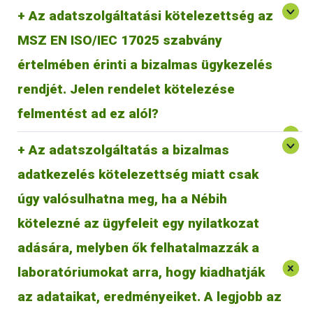
Az adatszolgáltatási kötelezettség az
MSZ EN ISO/IEC 17025 szabvány
értelmében érinti a bizalmas ügykezelés
A jogszabály kötelezi a laboratóriumot a jelentés
megtételére, tehát felmentést ad ebben a vonatkozásban
rendjét. Jelen rendelet kötelezése
MSZ EN ISO/IEC 17025 szabvány szerinti bizalmas
ügykezelés alól.
felmentést ad ez alól?
Az adatszolgáltatás a bizalmas
adatkezelés kötelezettség miatt csak
úgy valósulhatna meg, ha a Nébih
kötelezné az ügyfeleit egy nyilatkozat
adására, melyben ők felhatalmazzák a
A jogszabály a laboratóriumok ügyfelei számára is
laboratóriumokat arra, hogy kiadhatják
A 8/2021. AM rendelet csak Magyarország területén
kötelezettséget jelent. Előírja, hogy a laboratóriumok a
hatályos, így csak azokra a laboratóriumokra és azok
vizsgálati eredményeikről - bizonyos esetekben
az adataikat, eredményeiket. A legjobb az
tevékenységére vonatkozik, amelyek Magyarország területén
haladéktalanul, egyébként éves összesítésben –