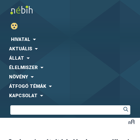
HIVATAL
AKTUÁLIS
ÁLLAT
ÉLELMISZER
NÖVÉNY
ÁTFOGÓ TÉMÁK
KAPCSOLAT
Az AM rendelet 11. §, 12. § és 13. § szerinti vizsgálatokról
kell bejelentést és adatszolgáltatást küldeni, de