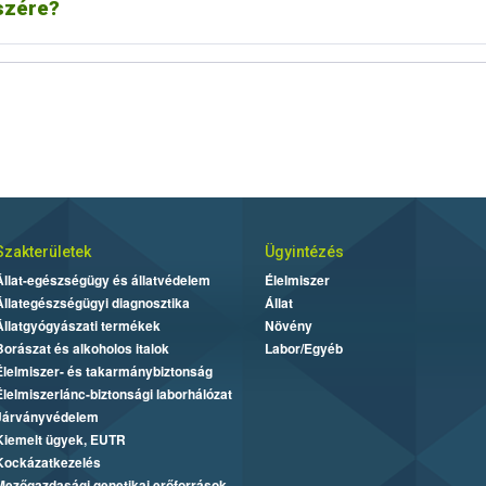
szére?
Szakterületek
Ügyintézés
Állat-egészségügy és állatvédelem
Élelmiszer
Állategészségügyi diagnosztika
Állat
Állatgyógyászati termékek
Növény
Borászat és alkoholos italok
Labor/Egyéb
Élelmiszer- és takarmánybiztonság
Élelmiszerlánc-biztonsági laborhálózat
Járványvédelem
Kiemelt ügyek, EUTR
Kockázatkezelés
Mezőgazdasági genetikai erőforrások