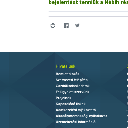
bejelentést tenniük a Nébih ré
Hivatalunk
Bemutatkozás
Szervezeti felépítés
Gazdálkodási adatok
Felügyeleti szervünk
Projektek
Kapcsolódó linkek
Adatkezelési tájékoztató
Akadálymentességi nyilatkozat
Üzemeltetési információ