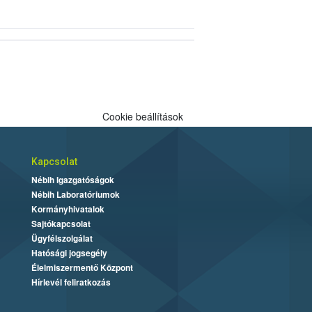
Cookie beállítások
Kapcsolat
Nébih Igazgatóságok
Nébih Laboratóriumok
Kormányhivatalok
Sajtókapcsolat
Ügyfélszolgálat
Hatósági jogsegély
Élelmiszermentő Központ
Hírlevél feliratkozás