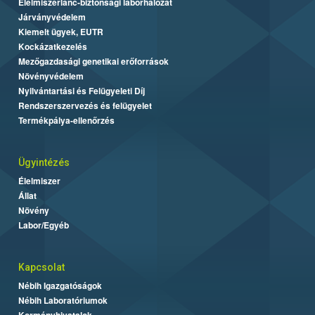
Élelmiszerlánc-biztonsági laborhálózat
Járványvédelem
Kiemelt ügyek, EUTR
Kockázatkezelés
Mezőgazdasági genetikai erőforrások
Növényvédelem
Nyilvántartási és Felügyeleti Díj
Rendszerszervezés és felügyelet
Termékpálya-ellenőrzés
Ügyintézés
Élelmiszer
Állat
Növény
Labor/Egyéb
Kapcsolat
Nébih Igazgatóságok
Nébih Laboratóriumok
Kormányhivatalok