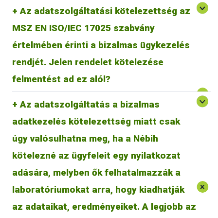
Az adatszolgáltatási kötelezettség az
MSZ EN ISO/IEC 17025 szabvány
értelmében érinti a bizalmas ügykezelés
A jogszabály kötelezi a laboratóriumot a jelentés
megtételére, tehát felmentést ad ebben a vonatkozásban
rendjét. Jelen rendelet kötelezése
MSZ EN ISO/IEC 17025 szabvány szerinti bizalmas
ügykezelés alól.
felmentést ad ez alól?
Az adatszolgáltatás a bizalmas
adatkezelés kötelezettség miatt csak
úgy valósulhatna meg, ha a Nébih
kötelezné az ügyfeleit egy nyilatkozat
adására, melyben ők felhatalmazzák a
A jogszabály a laboratóriumok ügyfelei számára is
laboratóriumokat arra, hogy kiadhatják
A 8/2021. AM rendelet csak Magyarország területén
kötelezettséget jelent. Előírja, hogy a laboratóriumok a
hatályos, így csak azokra a laboratóriumokra és azok
vizsgálati eredményeikről - bizonyos esetekben
az adataikat, eredményeiket. A legjobb az
tevékenységére vonatkozik, amelyek Magyarország területén
haladéktalanul, egyébként éves összesítésben –