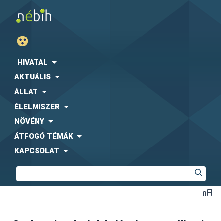
HIVATAL
AKTUÁLIS
ÁLLAT
ÉLELMISZER
NÖVÉNY
ÁTFOGÓ TÉMÁK
KAPCSOLAT
Az AM rendelet 11. §, 12. § és 13. § szerinti vizsgálatokról
kell bejelentést és adatszolgáltatást küldeni, de