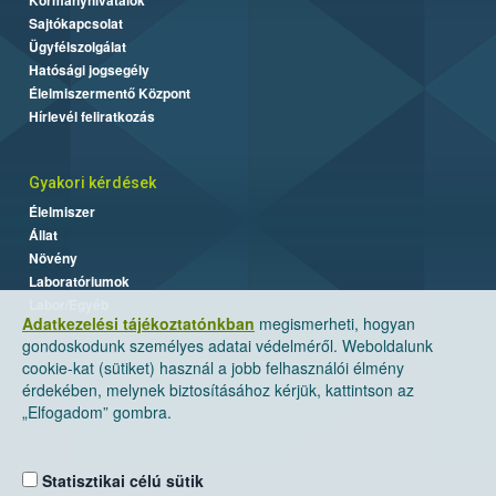
Sajtókapcsolat
Ügyfélszolgálat
Hatósági jogsegély
Élelmiszermentő Központ
Hírlevél feliratkozás
Gyakori kérdések
Élelmiszer
Állat
Növény
Laboratóriumok
Labor/Egyéb
Adatkezelési tájékoztatónkban
megismerheti, hogyan
gondoskodunk személyes adatai védelméről. Weboldalunk
cookie-kat (sütiket) használ a jobb felhasználói élmény
érdekében, melynek biztosításához kérjük, kattintson az
„Elfogadom” gombra.
Statisztikai célú sütik