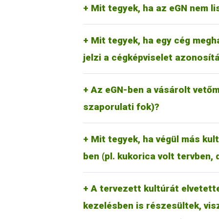
Mit tegyek, ha az eGN nem li
Belépési, illetve meghatalmazási ügyinté
Mit tegyek, ha egy cég megh
telefonszámon.
jelzi a cégképviselet azonosít
A program szempontjából opcionálisan m
kezeltsége és a vetőmag tétel azonosító
Az eGN-ben a vásárolt vetőm
kötelező lehet!
szaporulati fok)?
Ebben az esetben le kell zárni a kukorica
termőhelyre került.
Lezárásnál a hasznosításon túl a korább
napraforgóhoz, egyszerűen folytassa ott, 
Mit tegyek, ha végül más kul
vetést már a napraforgóhoz vegye fel).
ben (pl. kukorica volt tervben
Teljes táblát érintő vis maior esetén az ú
A tervezett kultúrát elvetet
jelenteni. Az elvégzett műveletek rögzítésé
Talajvizsgálati eredménnyel AKG támogatá
Részleges vis maior érintettség esetén nem 
kezelésben is részesültek, vis
hogy a talajvizsgálati eredményeket mind
jelölni.