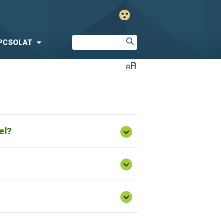
PCSOLAT
rendelkezésre – ennek egyik oka, hogy a
el?
vényvédelmi műveletek lapon.
ről is permetezési naplót kell vezetni. A
a feletti összterületű gazdaság,
setben a vetés napja kell, legyen.