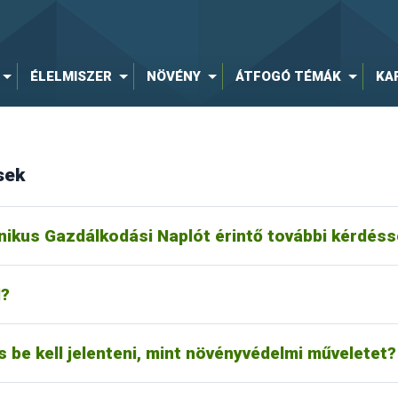
ÉLELMISZER
NÖVÉNY
ÁTFOGÓ TÉMÁK
KA
sek
z
egn@nebih.gov.hu
e-mail címen. Telefonos ügyfélszolgálat nem áll 
írásbeli választ kap, melyet bármikor vissza tud keresni.
nikus Gazdálkodási Naplót érintő további kérdéss
Az adatokat az elektronikus Gazdálkodási Naplóban kell megadni, a nö
I?
övényvédőszer kerül kijuttatásra a környezetbe, az ilyen magvak vetésé
íteni, azonban a növényvédőszer kijuttatását bizonyos esetekben (10 h
rán belül rögzíteni kell. A növényvédelmi kezelés időpontja itt minden e
 be kell jelenteni, mint növényvédelmi műveletet?