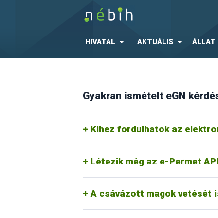
HIVATAL
AKTUÁLIS
ÁLLAT
Gyakran ismételt eGN kérdé
Keresse bizalommal munkatársainkat a
gazdálkodónak is jobb, ha egy részletes, 
Kihez fordulhatok az elektro
Nem, önállóan nem került bevezetésre. 
Létezik még az e-Permet AP
Mivel a csávázott vetőmag vetése során n
vetési műveletet elegendő később berögz
szántóföldi, rovarölőszeres kezelés) 24 ó
A csávázott magok vetését is