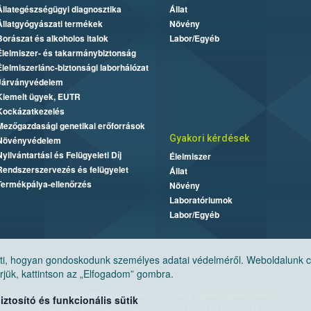
Állategészségügyi diagnosztika
Állat
Állatgyógyászati termékek
Növény
Borászat és alkoholos italok
Labor/Egyéb
Élelmiszer- és takarmánybiztonság
Élelmiszerlánc-biztonsági laborhálózat
Járványvédelem
Kiemelt ügyek, EUTR
Kockázatkezelés
Mezőgazdasági genetikai erőforrások
Gyakori kérdések
Növényvédelem
Nyilvántartási és Felügyeleti Díj
Élelmiszer
Rendszerszervezés és felügyelet
Állat
Termékpálya-ellenőrzés
Növény
Laboratóriumok
Labor/Egyéb
, hogyan gondoskodunk személyes adatai védelméről. Weboldalunk cook
jük, kattintson az „Elfogadom” gombra.
Nemzeti Élelmiszerlánc-biztonsági Hivatal
E-mail:
ugyfelszolgalat@nebih.gov.hu
tosító és funkcionális sütik
Cím: 1024 Budapest, Keleti Károly utca. 24.
Zöld szám: 06-80/263-244