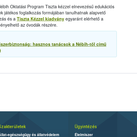
bih Oktatási Program Tiszta kézzel elnevezésű edukációs
k játékos foglalkozás formájában tanulhatnak alapvető
ozás és a
Tiszta Kézzel kiadvány
egyaránt elérhető a
gényelhető az óvodák részére.
szerbiztonság: hasznos tanácsok a Nébih-től című
)
Szakterületek
Ügyintézés
Állat-egészségügy és állatvédelem
Élelmiszer