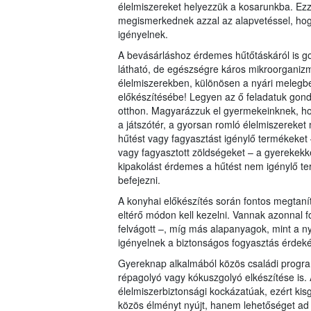
élelmiszereket helyezzük a kosarunkba. Ezze
megismerkednek azzal az alapvetéssel, hogy
igényelnek.
A bevásárláshoz érdemes hűtőtáskáról is 
látható, de egészségre káros mikroorganizm
élelmiszerekben, különösen a nyári melegbe
előkészítésébe! Legyen az ő feladatuk gon
otthon. Magyarázzuk el gyermekeinknek, ho
a játszótér, a gyorsan romló élelmiszereket
hűtést vagy fagyasztást igénylő termékeket – 
vagy fagyasztott zöldségeket – a gyerekekk
kipakolást érdemes a hűtést nem igénylő te
befejezni.
A konyhai előkészítés során fontos megtaní
eltérő módon kell kezelni. Vannak azonnal f
felvágott –, míg más alapanyagok, mint a ny
igényelnek a biztonságos fogyasztás érdek
Gyereknap alkalmából közös családi progra
répagolyó vagy kókuszgolyó elkészítése is.
élelmiszerbiztonsági kockázatúak, ezért kis
közös élményt nyújt, hanem lehetőséget ad n