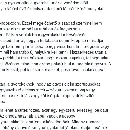
l a gyakorlattal a gyerekek már a vásárlás előtt
 a különböző élelmiszerek eltérő tárolási körülményeket
gondoskodni. Ezzel megelőzhető a szabad szemmel nem
usok elszaporodása a hűtött és fagyasztott
n. Bátran vonjuk be a gyerekeket a bevásárlás
doskodni arról, hogy a hűtőtáska semmiképp se maradjon
gy bármennyire is csábító egy vásárlás utáni program vagy
 minél hamarabb új helyükre kell tenni. Hazaérkezés után a
például a friss húsokat, joghurtokat, sajtokat, felvágottakat
el közösen minél hamarabb pakoljuk el a megfelelő helyre. A
rmékekkel, például konzervekkel, pékáruval, csokoládéval
tani a gyerekeknek, hogy az egyes élelmiszertípusokat
ogyasztható élelmiszerek – például zsemle, vaj vagy
ers húsok, tojás vagy zöldségek, alapos előkészítést
ében.
m lehet a sütés-főzés, akár egy egyszerű édesség, például
 Az ehhez használt alapanyagok alacsony
gyerekekkel is ideálisan elkészíthetőek. Mindez nemcsak
éhány alapvető konyhai gyakorlat játékos elsajátítására is.