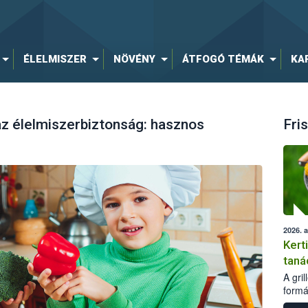
ÉLELMISZER
NÖVÉNY
ÁTFOGÓ TÉMÁK
KA
z élelmiszerbiztonság: hasznos
Fris
2026. 
Kert
taná
A gri
formá
romlá