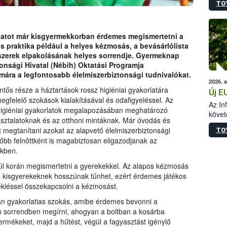
TO
szapo
sütög
techni
alapa
rlatot már kisgyermekkorban érdemes megismertetni a
higié
s praktika például a helyes kézmosás, a bevásárlólista
hőkez
iszerek elpakolásának helyes sorrendje. Gyermeknap
tárol
onsági Hivatal (Nébih) Oktatási Programja
Hivat
mára a legfontosabb élelmiszerbiztonsági tudnivalókat.
2026. 
a biz
tős része a háztartások rossz higiéniai gyakorlatára
Új E
gfelelő szokások kialakításával és odafigyeléssel. Az
Az In
 higiéniai gyakorlatok megalapozásában meghatározó
követ
sztalatoknak és az otthoni mintáknak. Már óvodás és
szere
 megtanítani azokat az alapvető élelmiszerbiztonsági
TO
őbb felnőttként is magabiztosan eligazodjanak az
ekben.
úl korán megismertetni a gyerekekkel. Az alapos kézmosás
z kisgyerekeknek hosszúnak tűnhet, ezért érdemes játékos
kléssel összekapcsolni a kézmosást.
yan gyakorlatias szokás, amibe érdemes bevonni a
yan sorrendben megírni, ahogyan a boltban a kosárba
ermékeket, majd a hűtést, végül a fagyasztást igénylő