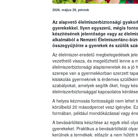
2026. május 29, péntek
Az alapvető élelmiszerbiztonsági gyako
gyerekekkel. Ilyen egyszerű, mégis fonto
készítésének jelentősége vagy az élelm
alkalmából a Nemzeti Élelmiszerlánc-bizt
összegyűjtötte a gyerekek és szülők szá
Az élelmiszer-eredetű megbetegedések jelen
vezethető vissza, és megelőzhető lenne a me
élelmiszerbiztonsági alapismeretek és a jó
szerepe van a gyermekkorban szerzett tapa
kisiskolás gyermeknek is érdemes szülőként
szabályokat, amelyek segítik őket, hogy kés
élelmiszerbiztonsággal kapcsolatos kérdés
A helyes kézmosás fontosságát nem lehet t
körülbelül 20 másodpercet vesz igénybe. E
formában, például mondókázással vagy éne
A bevásárlólista készítése az egyik első ol
gyerekeket. Praktikus a bevásárlólistát ol
kerülnek a termékek: először a nem hűtött t