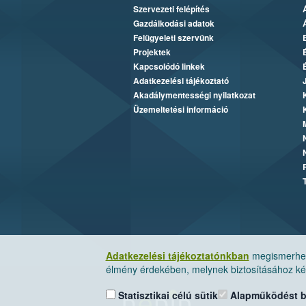
Szervezeti felépítés
Gazdálkodási adatok
Felügyeleti szervünk
Projektek
Kapcsolódó linkek
Adatkezelési tájékoztató
Akadálymentességi nyilatkozat
Üzemeltetési információ
Adatkezelési tájékoztatónkban
megismerheti
élmény érdekében, melynek biztosításához kér
Statisztikai célú sütik
Alapműködést biz