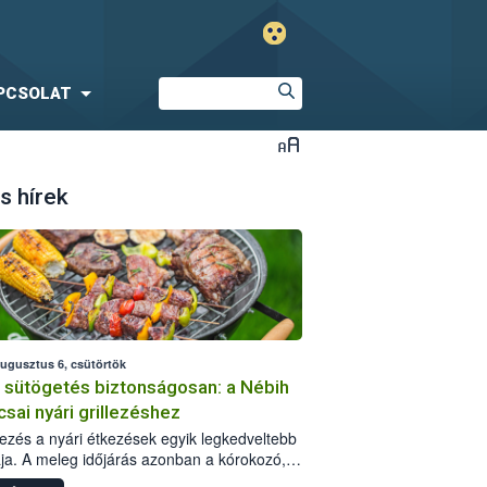
PCSOLAT
s hírek
augusztus 6, csütörtök
i sütögetés biztonságosan: a Nébih
csai nyári grillezéshez
llezés a nyári étkezések egyik legkedveltebb
ja. A meleg időjárás azonban a kórokozó,
st okozó baktériumok gyorsabb