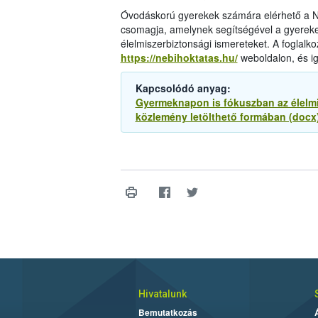
Óvodáskorú gyerekek számára elérhető a Né
csomagja, amelynek segítségével a gyereke
élelmiszerbiztonsági ismereteket. A foglalk
https://nebihoktatas.hu/
weboldalon, és i
Kapcsolódó anyag:
Gyermeknapon is fókuszban az élelmi
közlemény letölthető formában (docx
Hivatalunk
Bemutatkozás