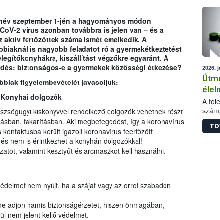
épüle
tanév szeptember 1-jén a hagyományos módon
V-2 vírus azonban továbbra is jelen van – és a
z aktív fertőzöttek száma ismét emelkedik. A
biaknál is nagyobb feladatot ró a gyermekétkeztetést
elegítőkonyhákra, kiszállítást végzőkre egyaránt. A
kérdés: biztonságos-e a gyermekek közösségi étkezése?
2026. j
Útmu
bbiak figyelembevételét javasoljuk:
élel
 Konyhai dolgozók
kieg
A fel
számá
zségügyi kiskönyvvel rendelkező dolgozók vehetnek részt
anya
növén
tásban, takarításban. Aki megbetegedést, így a koronavírus
bizt
TO
jelen
s kontaktusba került igazolt koronavírus feertőzött
szük
tiszt
, és nem is érintkezhet a konyhán dolgozókkal!
param
atot, valamint kesztyűt és arcmaszkot kell használni.
termé
adato
alapa
termé
édelmet nem nyújt, ha a szájat vagy az orrot szabadon
szere
az al
ne adjon hamis biztonságérzetet, hiszen önmagában,
segéd
ül nem jelent kellő védelmet.