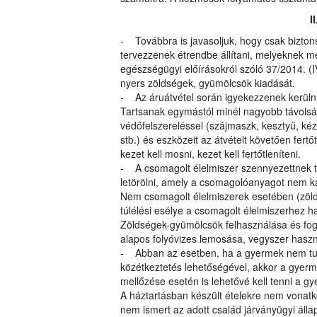
I
- Továbbra is javasoljuk, hogy csak bizton
tervezzenek étrendbe állítani, melyeknek me
egészségügyi előírásokról szóló 37/2014. (IV
nyers zöldségek, gyümölcsök kiadását.
- Az áruátvétel során igyekezzenek kerülni 
Tartsanak egymástól minél nagyobb távolságot
védőfelszereléssel (szájmaszk, kesztyű, kézf
stb.) és eszközeit az átvételt követően fer
kezet kell mosni, kezet kell fertőtleníteni.
- A csomagolt élelmiszer szennyezettnek tűn
letörölni, amely a csomagolóanyagot nem ká
Nem csomagolt élelmiszerek esetében (zöld
túlélési esélye a csomagolt élelmiszerhez 
Zöldségek-gyümölcsök felhasználása és fog
alapos folyóvizes lemosása, vegyszer hasz
- Abban az esetben, ha a gyermek nem tud
közétkeztetés lehetőségével, akkor a gyerm
mellőzése esetén is lehetővé kell tenni a 
A háztartásban készült ételekre nem vonatk
nem ismert az adott család járványügyi álla