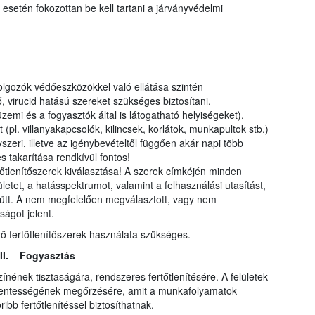
esetén fokozottan be kell tartani a járványvédelmi
dolgozók védőeszközökkel való ellátása szintén
 virucid hatású szereket szükséges biztosítani.
emi és a fogyasztók által is látogatható helyiségeket),
t (pl. villanyakapcsolók, kilincsek, korlátok, munkapultok stb.)
szeri, illetve az igénybevételtől függően akár napi több
s takarítása rendkívül fontos!
tőtlenítőszerek kiválasztása! A szerek címkéjén minden
ületet, a hatásspektrumot, valamint a felhasználási utasítást,
ütt. A nem megfelelően megválasztott, vagy nem
ságot jelent.
ő fertőtlenítőszerek használata szükséges.
III. Fogyasztás
ínének tisztaságára, rendszeres fertőtlenítésére. A felületek
usmentességének megőrzésére, amit a munkafolyamatok
ibb fertőtlenítéssel biztosíthatnak.