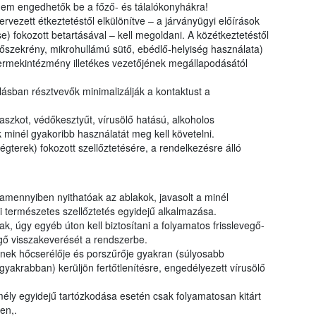
 nem engedhetők be a főző- és tálalókonyhákra!
ervezett étkeztetéstől elkülönítve – a járványügyi előírások
ése) fokozott betartásával – kell megoldani. A közétkeztetéstől
űtőszekrény, mikrohullámú sütő, ebédlő-helyiség használata)
ermekintézmény illetékes vezetőjének megállapodásától
lásban résztvevők minimalizálják a kontaktust a
zkot, védőkesztyűt, vírusölő hatású, alkoholos
ak minél gyakoribb használatát meg kell követelni.
terek) fokozott szellőztetésére, a rendelkezésre álló
mennyiben nyithatóak az ablakok, javasolt a minél
li természetes szellőztetés egyidejű alkalmazása.
, úgy egyéb úton kell biztosítani a folyamatos frisslevegő-
vegő visszakeverését a rendszerbe.
ek hőcserélője és porszűrője gyakran (súlyosabb
yakrabban) kerüljön fertőtlenítésre, engedélyezett vírusölő
ély egyidejű tartózkodása esetén csak folyamatosan kitárt
en,.