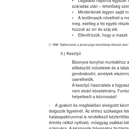
• Legalább naponta egyszer mo
száradás után – lehetőség szer
• Mindenkinek legyen saját ma
• A textilmaszk növelheti a me
meg, esetleg a fej egyéb részén
húzzuk az orr és száj elé.
• Ellenőrizzük, hogy a maszk tis
[*: NNK Tájékoztatás a járványügyi készültségi időszak 
3.) Kesztyű
Bizonyos konyhai munkákhoz ajá
előkészítő műveletek és a tálal
gondoskodni, amelyek elszenny
cserélhetők.
A kesztyű használata a fogyasz
nem elvárt követelmény. Fonto
helyettesíti a kézmosást!
- A gyakori és megfelelően elvégzett kézmos
dolgozók figyelmét. Az ehhez szükséges fels
hatásspektrummal is rendelkező kézfertőtlen
érintés nélkül nyitható, műagyag zsákkal bél
számukra. A kézmosók folyamatos tisztántart