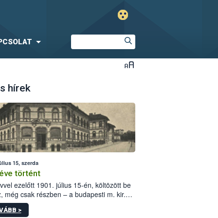
PCSOLAT
s hírek
úlius 15, szerda
éve történt
vvel ezelőtt 1901. július 15-én, költözött be
z, még csak részben – a budapesti m. kir.
i vetőmagvizsgáló állomás a Kis Rókus utca
VÁBB >
ám alatti, Czigler Győző által tervezett új