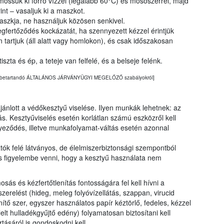
ssuk ki forró vízzel (legalább 60°C) és mosószerrel, majd
int – vasaljuk ki a maszkot.
szkja, ne használjuk közösen senkivel.
gfertőződés kockázatát, ha szennyezett kézzel érintjük
 tartjuk (áll alatt vagy homlokon), és csak időszakosan
zta és ép, a teteje van felfelé, és a belseje felénk.
alatt betartandó ÁLTALÁNOS JÁRVÁNYÜGYI MEGELŐZŐ szabályokról]
nlott a védőkesztyű viselése. Ilyen munkák lehetnek: az
ás. Kesztyűviselés esetén korlátlan számú eszközről kell
eződés, illetve munkafolyamat-váltás esetén azonnal
tók felé látványos, de élelmiszerbiztonsági szempontból
s figyelembe venni, hogy a kesztyű használata nem
ás és kézfertőtlenítás fontosságára fel kell hívni a
zerelést (hideg, meleg folyóvízellátás, szappan, virucid
ítő szer, egyszer használatos papír kéztörlő, fedeles, kézzel
elt hulladékgyűjtő edény) folyamatosan biztosítani kell
ásáról is gondoskodni kell.