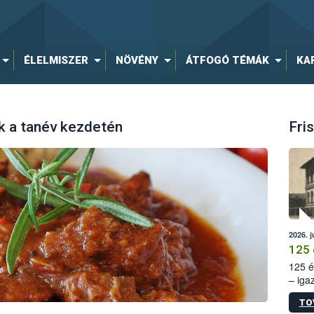
ÉLELMISZER
NÖVÉNY
ÁTFOGÓ TÉMÁK
KA
 a tanév kezdetén
Fris
2026. j
125 
125 é
– iga
állam
TO
15. sz