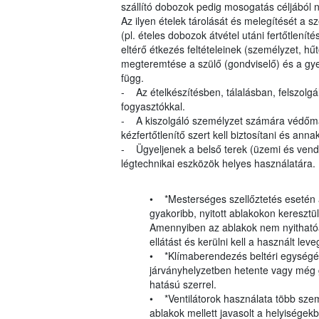
szállító dobozok pedig mosogatás céljából
Az ilyen ételek tárolását és melegítését a sz
(pl. ételes dobozok átvétel utáni fertőtlenít
eltérő étkezés feltételeinek (személyzet, h
megteremtése a szülő (gondviselő) és a gy
függ.
- Az ételkészítésben, tálalásban, felszolgá
fogyasztókkal.
- A kiszolgáló személyzet számára védőmas
kézfertőtlenítő szert kell biztosítani és ann
- Ügyeljenek a belső terek (üzemi és vendég
légtechnikai eszközök helyes használatára.
• *Mesterséges szellőztetés esetén a
gyakoribb, nyitott ablakokon keresztü
Amennyiben az ablakok nem nyithatóak
ellátást és kerülni kell a használt le
• *Klímaberendezés beltéri egységén
járványhelyzetben hetente vagy még g
hatású szerrel.
• *Ventilátorok használata több szem
ablakok mellett javasolt a helyiségekb