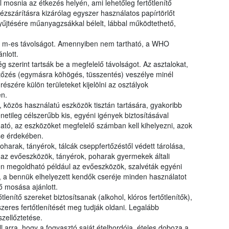
mosnia az étkezés helyén, ami lehetőleg fertőtlenítő
ézszárításra kizárólag egyszer használatos papírtörlőt
gyűjtésére műanyagzsákkal bélelt, lábbal működtethető,
 2 m-es távolságot. Amennyiben nem tartható, a WHO
nlott.
szerint tartsák be a megfelelő távolságot. Az asztalokat,
rtőzés (egymásra köhögés, tüsszentés) veszélye minél
észére külön területeket kijelölni az osztályok
n.
 közös használatú eszközök tisztán tartására, gyakoribb
menetileg célszerűbb kis, egyéni igények biztosításával
ató, az eszközöket megfelelő számban kell kihelyezni, azok
se érdekében.
harak, tányérok, tálcák cseppfertőzéstől védett tárolása,
l az evőeszközök, tányérok, poharak gyermekek általi
n megoldható például az evőeszközök, szalvéták egyéni
, a bennük elhelyezett kendők cseréje minden használatot
tő mosása ajánlott.
enítő szereket biztosítsanak (alkohol, klóros fertőtlenítők),
eres fertőtlenítését meg tudják oldani. Legalább
szellőztetése.
l arra, hogy a fogyasztó saját ételhordója, ételes doboza a