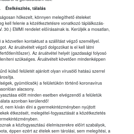
I. Ételkészítés, tálalás
ságosan hőkezelt, könnyen melegíthető ételeket
g kell felenie a közétkeztetésre vonatkozó táplálkozás-
. 30.) EMMI rendelet előírásainak is. Kerüljék a mosatlan,
a közvetlen kontaktust a szállítást végző személlyel.
. Az áruátvételt végző dolgozókat is el kell látni
ertőtlenítőszer). Az áruátvétel helyét (gazdasági folyosó
tőtleníteni szükséges. Áruátvételt követően mindenképpen
ő külső felületét ajánlott olyan vírusölő hatású szerrel
rosítja.
ségek, gyümölcsök) a felületükön történő koronavírus
hasonlóan alacsony.
yasztása előtt minden esetben elvégzendő a felületük
nálata azonban kerülendő!
, nem kíván élni a gyermekintézményben nyújtott
ekek étkezését, melegétel-fogyasztását a közétkeztetés
gyermekintézményben.
oznak a közfogyasztású élelmiszerekre előírt szabályok,
pota, éppen ezért az ételek sem tárolási, sem melegítési, a