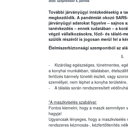
2020. szeptember 4, péntek
További járványügyi intézkedésekig a 
megkezdődik. A pandémiát okozó SARS-Co
járványügyi adatokat figyelve – sajnos a
tanévkezdés – ennek tudatában – a koráb
végző vállalkozásokra, főző- és tálaló-m
szülők részéről is jogosan merül fel a 
Élelmiszerbiztonsági szempontból az alá
I.
- Kizárólag egészséges, tünetmentes, egés
a konyhai munkákban, tálalásban, ételszállí
fertőzés bármely tünetét észleli, vagy szoro
személlyel, nem léphet a konyha területére
- A tálalás során rendszeresített védőruház
*A maszkviselés szabályai:
Fontos kiemelni, hogy a maszk semmilyen v
hagyja!
Ugyancsak lényeges, hogy a maszkviselés 
rendszeres kézmosás-, kézfertőtlenítés nélk