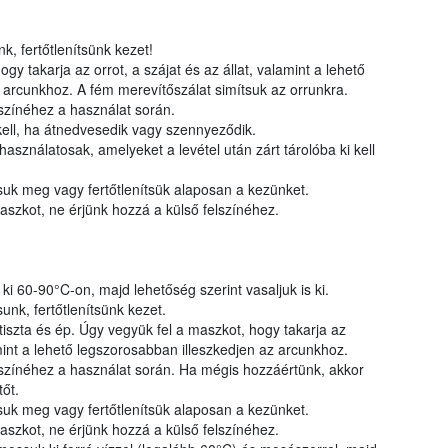
anyag
, fertőtlenítsünk kezet!
y takarja az orrot, a szájat és az állat, valamint a lehető
 arcunkhoz. A fém merevítőszálat simítsuk az orrunkra.
színéhez a használat során.
kell, ha átnedvesedik vagy szennyeződik.
sználatosak, amelyeket a levétel után zárt tárolóba ki kell
suk meg vagy fertőtlenítsük alaposan a kezünket.
aszkot, ne érjünk hozzá a külső felszínéhez.
i 60-90°C-on, majd lehetőség szerint vasaljuk is ki.
unk, fertőtlenítsünk kezet.
iszta és ép. Úgy vegyük fel a maszkot, hogy takarja az
lamint a lehető legszorosabban illeszkedjen az arcunkhoz.
színéhez a használat során. Ha mégis hozzáértünk, akkor
tőt.
suk meg vagy fertőtlenítsük alaposan a kezünket.
aszkot, ne érjünk hozzá a külső felszínéhez.