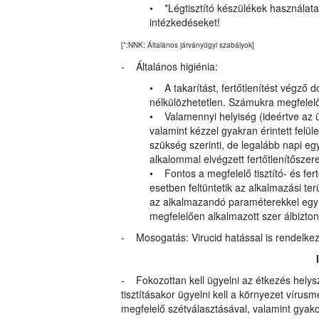
• *Légtisztító készülékek használata 
intézkedéseket!
[*:NNK: Általános járványügyi szabályok]
- Általános higiénia:
• A takarítást, fertőtlenítést végző 
nélkülözhetetlen. Számukra megfelelő,
• Valamennyi helyiség (ideértve az üz
valamint kézzel gyakran érintett felüle
szükség szerinti, de legalább napi egy
alkalommal elvégzett fertőtlenítőszere
• Fontos a megfelelő tisztító- és fer
esetben feltüntetik az alkalmazási ter
az alkalmazandó paraméterekkel egy
megfelelően alkalmazott szer álbizton
- Mosogatás: Virucid hatással is rendelkez
- Fokozottan kell ügyelni az étkezés helysz
tisztításakor ügyelni kell a környezet vír
megfelelő szétválasztásával, valamint gyakor