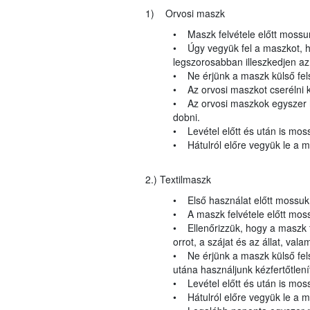
1)
Orvosi maszk
• Maszk felvétele előtt mossunk
• Úgy vegyük fel a maszkot, hog
legszorosabban illeszkedjen az
• Ne érjünk a maszk külső fel
• Az orvosi maszkot cserélni 
• Az orvosi maszkok egyszer ha
dobni.
• Levétel előtt és után is mos
• Hátulról előre vegyük le a m
2.) Textilmaszk
• Első használat előtt mossuk k
• A maszk felvétele előtt moss
• Ellenőrizzük, hogy a maszk t
orrot, a szájat és az állat, va
• Ne érjünk a maszk külső fel
utána használjunk kézfertőtlení
• Levétel előtt és után is mos
• Hátulról előre vegyük le a m