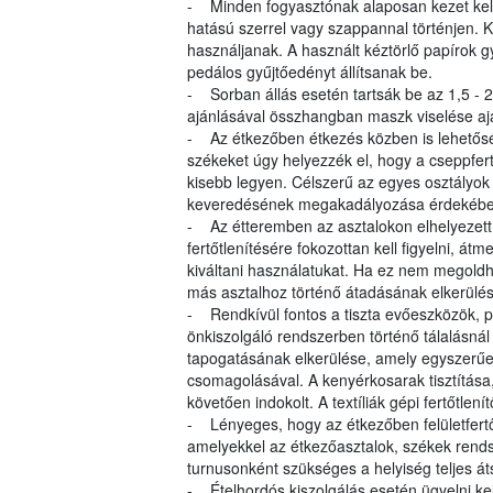
- Minden fogyasztónak alaposan kezet kell 
hatású szerrel vagy szappannal történjen. K
használjanak. A használt kéztörlő papírok 
pedálos gyűjtőedényt állítsanak be.
- Sorban állás esetén tartsák be az 1,5 -
ajánlásával összhangban maszk viselése ajá
- Az étkezőben étkezés közben is lehetőség 
székeket úgy helyezzék el, hogy a cseppfe
kisebb legyen. Célszerű az egyes osztályok r
keveredésének megakadályozása érdekébe
- Az étteremben az asztalokon elhelyezett,
fertőtlenítésére fokozottan kell figyelni, át
kiváltani használatukat. Ha ez nem megoldh
más asztalhoz történő átadásának elkerülé
- Rendkívül fontos a tiszta evőeszközök, po
önkiszolgáló rendszerben történő tálalásná
tapogatásának elkerülése, amely egyszerűe
csomagolásával. A kenyérkosarak tisztítása
követően indokolt. A textíliák gépi fertőtlení
- Lényeges, hogy az étkezőben felületfertőtl
amelyekkel az étkezőasztalok, székek rendsz
turnusonként szükséges a helyiség teljes át
- Ételhordós kiszolgálás esetén ügyelni kel