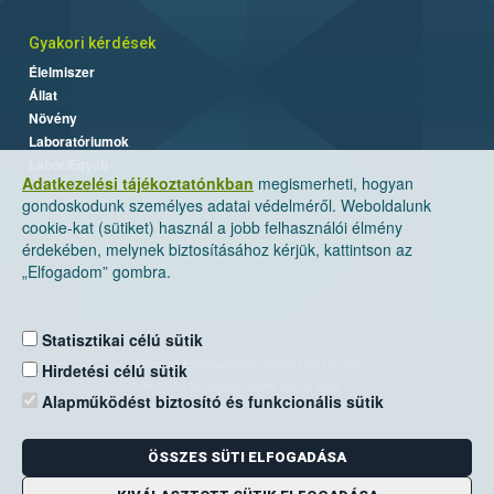
Gyakori kérdések
Élelmiszer
Állat
Növény
Laboratóriumok
Labor/Egyéb
Adatkezelési tájékoztatónkban
megismerheti, hogyan
gondoskodunk személyes adatai védelméről. Weboldalunk
cookie-kat (sütiket) használ a jobb felhasználói élmény
érdekében, melynek biztosításához kérjük, kattintson az
„Elfogadom” gombra.
Statisztikai célú sütik
Nemzeti Élelmiszerlánc-biztonsági Hivatal
Hirdetési célú sütik
Cím: 1024 Budapest, Keleti Károly utca. 24.
Alapműködést biztosító és funkcionális sütik
Levelezési cím: 1525 Budapest. Pf. 30.
ÖSSZES SÜTI ELFOGADÁSA
E-mail:
ugyfelszolgalat@nebih.gov.hu
Zöld szám: 06-80/263-244