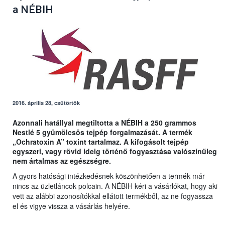
a NÉBIH
2016. április 28, csütörtök
Azonnali hatállyal megtiltotta a NÉBIH a 250 grammos
Nestlé 5 gyümölcsös tejpép forgalmazását. A termék
„Ochratoxin A” toxint tartalmaz. A kifogásolt tejpép
egyszeri, vagy rövid ideig történő fogyasztása valószínűleg
nem ártalmas az egészségre.
A gyors hatósági intézkedésnek köszönhetően a termék már
nincs az üzletláncok polcain. A NÉBIH kéri a vásárlókat, hogy aki
vett az alábbi azonosítókkal ellátott termékből, az ne fogyassza
el és vigye vissza a vásárlás helyére.