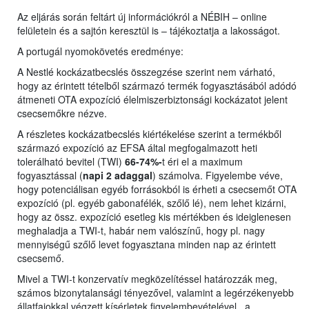
Az eljárás során feltárt új információkról a NÉBIH – online
felületein és a sajtón keresztül is – tájékoztatja a lakosságot.
A portugál nyomokövetés eredménye:
A Nestlé kockázatbecslés összegzése szerint nem várható,
hogy az érintett tételből származó termék fogyasztásából adódó
átmeneti OTA expozíció élelmiszerbiztonsági kockázatot jelent
csecsemőkre nézve.
A részletes kockázatbecslés kiértékelése szerint a termékből
származó expozíció az EFSA által megfogalmazott heti
tolerálható bevitel (TWI)
66-74%-
t éri el a maximum
fogyasztással (
napi 2 adaggal
) számolva. Figyelembe véve,
hogy potenciálisan egyéb forrásokból is érheti a csecsemőt OTA
expozíció (pl. egyéb gabonafélék, szőlő lé), nem lehet kizárni,
hogy az össz. expozíció esetleg kis mértékben és ideiglenesen
meghaladja a TWI-t, habár nem valószínű, hogy pl. nagy
mennyiségű szőlő levet fogyasztana minden nap az érintett
csecsemő.
Mivel a TWI-t konzervatív megközelítéssel határozzák meg,
számos bizonytalansági tényezővel, valamint a legérzékenyebb
állatfajokkal végzett kísérletek figyelembevételével, a