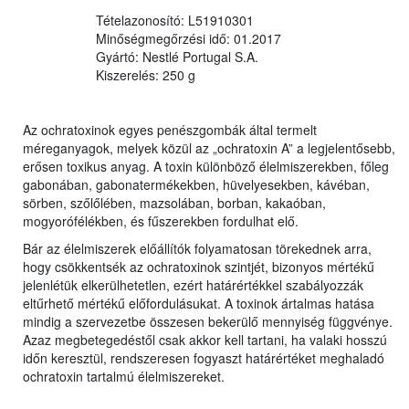
Tételazonosító: L51910301
Minőségmegőrzési idő: 01.2017
Gyártó: Nestlé Portugal S.A.
Kiszerelés: 250 g
Az ochratoxinok egyes penészgombák által termelt
méreganyagok, melyek közül az „ochratoxin A” a legjelentősebb,
erősen toxikus anyag. A toxin különböző élelmiszerekben, főleg
gabonában, gabonatermékekben, hüvelyesekben, kávéban,
sörben, szőlőlében, mazsolában, borban, kakaóban,
mogyorófélékben, és fűszerekben fordulhat elő.
Bár az élelmiszerek előállítók folyamatosan törekednek arra,
hogy csökkentsék az ochratoxinok szintjét, bizonyos mértékű
jelenlétük elkerülhetetlen, ezért határértékkel szabályozzák
eltűrhető mértékű előfordulásukat. A toxinok ártalmas hatása
mindig a szervezetbe összesen bekerülő mennyiség függvénye.
Azaz megbetegedéstől csak akkor kell tartani, ha valaki hosszú
időn keresztül, rendszeresen fogyaszt határértéket meghaladó
ochratoxin tartalmú élelmiszereket.