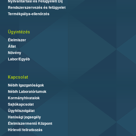
Nyilvántartási és Felügyeleti Díj
Rendszerszervezés és felügyelet
Termékpálya-ellenőrzés
Ügyintézés
Élelmiszer
Állat
Növény
Labor/Egyéb
Kapcsolat
Nébih Igazgatóságok
Nébih Laboratóriumok
Kormányhivatalok
Sajtókapcsolat
Ügyfélszolgálat
Hatósági jogsegély
Élelmiszermentő Központ
Hírlevél feliratkozás