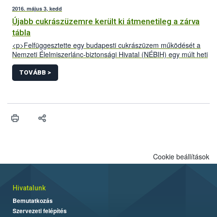
2016. május 3, kedd
Újabb cukrászüzemre került ki átmenetileg a zárva
tábla
<p>Felfüggesztette egy budapesti cukrászüzem működését a
Nemzeti Élelmiszerlánc-biztonsági Hivatal (NÉBIH) egy múlt heti
ellenőrzés során. Az üzemben jelöletlen alapanyagok,
ismeretlen gyártási idejű félkész- és késztermékek, valamint
TOVÁBB >
súlyos higiéniai problémák voltak. Az eljárás során több mint
330 kg alapanyagot és terméket kellett megsemmisíteni.</p>
Cookie beállítások
Hivatalunk
Bemutatkozás
Szervezeti felépítés