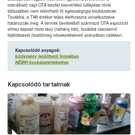
tolerálható napi OTA bevitel kismértékű túllépése rövid
időszakban nem tekinthető fő egészségügyi kockázatnak.
Továbbá, a TWI értéket teljes élethosszra vonatkoztatva
határozzák meg. A termék beviteléből származó OTA expozíció
ehhez képest rövid távú (néhány hét), továbbá csecsemő
fejlődésével (testtömeg növekedésével) arányában csökken.
Kapcsolódó anyagok:
közlemény letölthető formában
NÉBIH kockázatértékelése
Kapcsolódó tartalmak