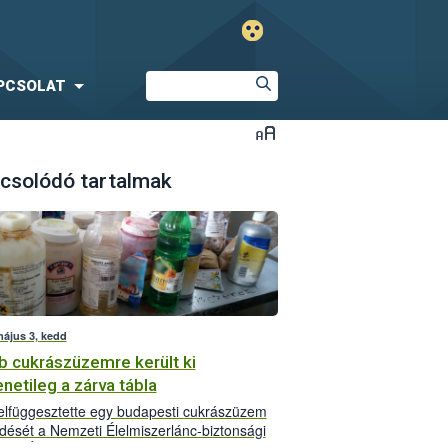
PCSOLAT
csolódó tartalmak
május 3, kedd
b cukrászüzemre került ki
netileg a zárva tábla
lfüggesztette egy budapesti cukrászüzem
ését a Nemzeti Élelmiszerlánc-biztonsági