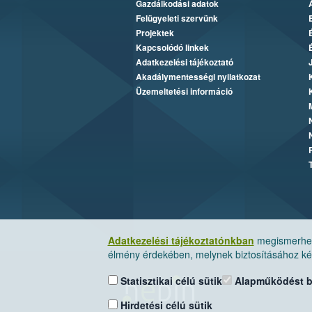
Gazdálkodási adatok
Felügyeleti szervünk
Projektek
Kapcsolódó linkek
Adatkezelési tájékoztató
Akadálymentességi nyilatkozat
Üzemeltetési információ
Adatkezelési tájékoztatónkban
megismerheti
élmény érdekében, melynek biztosításához kér
Statisztikai célú sütik
Alapműködést biz
Hirdetési célú sütik