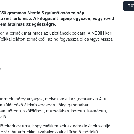
Hivat
Az üz
TO
gyárt
a 250 grammos Nestlé 5 gyümölcsös tejpép
súlyo
oxint tartalmaz. A kifogásolt tejpép egyszeri, vagy rövid
során
nem ártalmas az egészségre.
kelle
n a termék már nincs az üzletláncok polcain. A NÉBIH kéri
tókkal ellátott termékből, az ne fogyassza el és vigye vissza
7
termelt méreganyagok, melyek közül az „ochratoxin A” a
xin különböző élelmiszerekben, főleg gabonában,
n, sörben, szőlőlében, mazsolában, borban, kakaóban,
elő.
 törekednek arra, hogy csökkentsék az ochratoxinok szintjét,
, ezért határértékkel szabályozzák eltűrhető mértékű