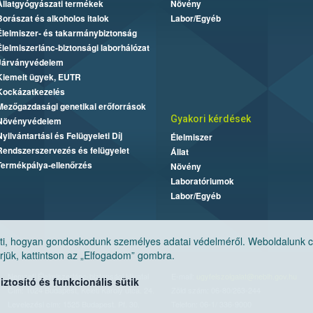
Állatgyógyászati termékek
Növény
Borászat és alkoholos italok
Labor/Egyéb
Élelmiszer- és takarmánybiztonság
Élelmiszerlánc-biztonsági laborhálózat
Járványvédelem
Kiemelt ügyek, EUTR
Kockázatkezelés
Mezőgazdasági genetikai erőforrások
Gyakori kérdések
Növényvédelem
Nyilvántartási és Felügyeleti Díj
Élelmiszer
Rendszerszervezés és felügyelet
Állat
Termékpálya-ellenőrzés
Növény
Laboratóriumok
Labor/Egyéb
, hogyan gondoskodunk személyes adatai védelméről. Weboldalunk cook
jük, kattintson az „Elfogadom” gombra.
Nemzeti Élelmiszerlánc-biztonsági Hivatal
E-mail:
ugyfelszolgalat@nebih.gov.hu
tosító és funkcionális sütik
Cím: 1024 Budapest, Keleti Károly utca. 24.
Zöld szám: 06-80/263-244
Levelezési cím: 1525 Budapest. Pf. 30.
Telefon: 06-1/ 336-9000