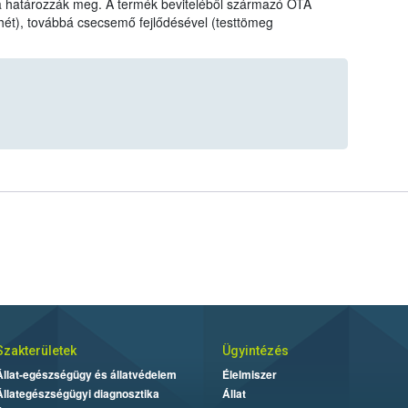
va határozzák meg. A termék beviteléből származó OTA
hét), továbbá csecsemő fejlődésével (testtömeg
Szakterületek
Ügyintézés
Állat-egészségügy és állatvédelem
Élelmiszer
Állategészségügyi diagnosztika
Állat