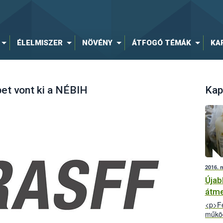
ÉLELMISZER
NÖVÉNY
ÁTFOGÓ TÉMÁK
KA
et vont ki a NÉBIH
Kap
2016. 
Újab
átme
<p>Fe
működ