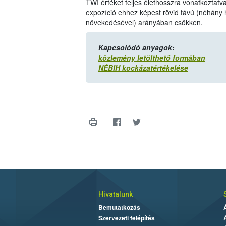
TWI értéket teljes élethosszra vonatkoztat
expozíció ehhez képest rövid távú (néhány 
növekedésével) arányában csökken.
Kapcsolódó anyagok:
közlemény letölthető formában
NÉBIH kockázatértékelése
Hivatalunk
Bemutatkozás
Szervezeti felépítés