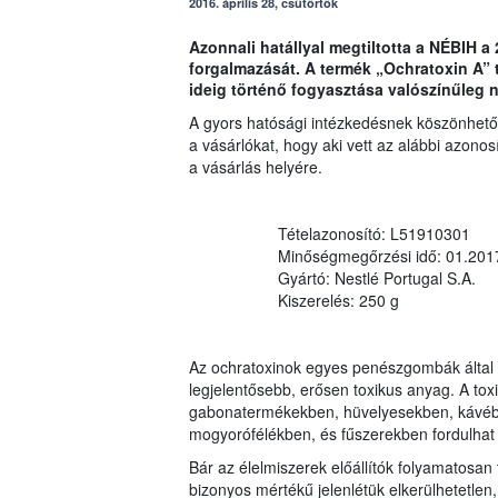
2016. április 28, csütörtök
Azonnali hatállyal megtiltotta a NÉBIH 
forgalmazását. A termék „Ochratoxin A” t
ideig történő fogyasztása valószínűleg 
A gyors hatósági intézkedésnek köszönhetőe
a vásárlókat, hogy aki vett az alábbi azonosí
a vásárlás helyére.
Tételazonosító: L51910301
Minőségmegőrzési idő: 01.201
Gyártó: Nestlé Portugal S.A.
Kiszerelés: 250 g
Az ochratoxinok egyes penészgombák által 
legjelentősebb, erősen toxikus anyag. A to
gabonatermékekben, hüvelyesekben, kávéba
mogyorófélékben, és fűszerekben fordulhat 
Bár az élelmiszerek előállítók folyamatosan
bizonyos mértékű jelenlétük elkerülhetetlen