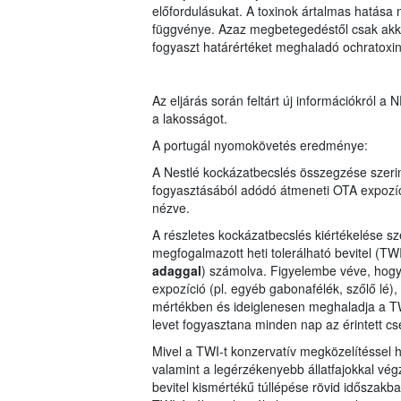
előfordulásukat. A toxinok ártalmas hatás
függvénye. Azaz megbetegedéstől csak akkor 
fogyaszt határértéket meghaladó ochratoxin
Az eljárás során feltárt új információkról a N
a lakosságot.
A portugál nyomokövetés eredménye:
A Nestlé kockázatbecslés összegzése szerin
fogyasztásából adódó átmeneti OTA expozíci
nézve.
A részletes kockázatbecslés kiértékelése sz
megfogalmazott heti tolerálható bevitel (TW
adaggal
) számolva. Figyelembe véve, hogy 
expozíció (pl. egyéb gabonafélék, szőlő lé),
mértékben és ideiglenesen meghaladja a TW
levet fogyasztana minden nap az érintett c
Mivel a TWI-t konzervatív megközelítéssel 
valamint a legérzékenyebb állatfajokkal végz
bevitel kismértékű túllépése rövid időszak