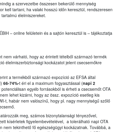
a mindig a szervezetbe összesen bekerülő mennyiség
kell tartani, ha valaki hosszú időn keresztül, rendszeresen
 tartalmú élelmiszereket.
ÉBIH – online felületein és a sajtón keresztül is – tájékoztatja
t nem várható, hogy az érintett tételből származó termék
ó élelmiszerbiztonsági kockázatot jelent csecsemőkre
erint a termékből származó expozíció az EFSA által
I)
66-74%-
t éri el a maximum fogyasztással (
napi 2
potenciálisan egyéb forrásokból is érheti a csecsemőt OTA
 nem lehet kizárni, hogy az össz. expozíció esetleg kis
I-t, habár nem valószínű, hogy pl. nagy mennyiségű szőlő
secsemő.
határozzák meg, számos bizonytalansági tényezővel,
ett kísérletek figyelembevételével, a tolerálható napi OTA
ban nem tekinthető fő egészségügyi kockázatnak. Továbbá, a