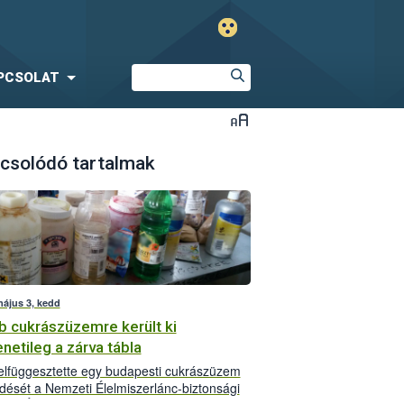
PCSOLAT
csolódó tartalmak
május 3, kedd
b cukrászüzemre került ki
netileg a zárva tábla
lfüggesztette egy budapesti cukrászüzem
ését a Nemzeti Élelmiszerlánc-biztonsági