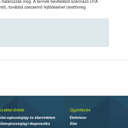
va határozzák meg. A termék beviteléből származó OTA
hét), továbbá csecsemő fejlődésével (testtömeg
Szakterületek
Ügyintézés
Állat-egészségügy és állatvédelem
Élelmiszer
Állategészségügyi diagnosztika
Állat