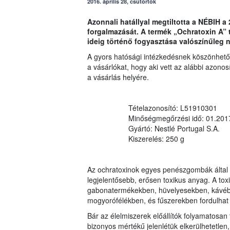
2016. április 28, csütörtök
Azonnali hatállyal megtiltotta a NÉBIH 
forgalmazását. A termék „Ochratoxin A” t
ideig történő fogyasztása valószínűleg 
A gyors hatósági intézkedésnek köszönhetőe
a vásárlókat, hogy aki vett az alábbi azonosí
a vásárlás helyére.
Tételazonosító: L51910301
Minőségmegőrzési idő: 01.201
Gyártó: Nestlé Portugal S.A.
Kiszerelés: 250 g
Az ochratoxinok egyes penészgombák által 
legjelentősebb, erősen toxikus anyag. A to
gabonatermékekben, hüvelyesekben, kávéba
mogyorófélékben, és fűszerekben fordulhat 
Bár az élelmiszerek előállítók folyamatosan
bizonyos mértékű jelenlétük elkerülhetetlen