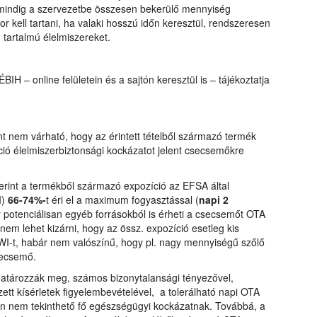
a mindig a szervezetbe összesen bekerülő mennyiség
kell tartani, ha valaki hosszú időn keresztül, rendszeresen
 tartalmú élelmiszereket.
ÉBIH – online felületein és a sajtón keresztül is – tájékoztatja
t nem várható, hogy az érintett tételből származó termék
ó élelmiszerbiztonsági kockázatot jelent csecsemőkre
erint a termékből származó expozíció az EFSA által
I)
66-74%-
t éri el a maximum fogyasztással (
napi 2
potenciálisan egyéb forrásokból is érheti a csecsemőt OTA
 nem lehet kizárni, hogy az össz. expozíció esetleg kis
I-t, habár nem valószínű, hogy pl. nagy mennyiségű szőlő
secsemő.
határozzák meg, számos bizonytalansági tényezővel,
ett kísérletek figyelembevételével, a tolerálható napi OTA
ban nem tekinthető fő egészségügyi kockázatnak. Továbbá, a