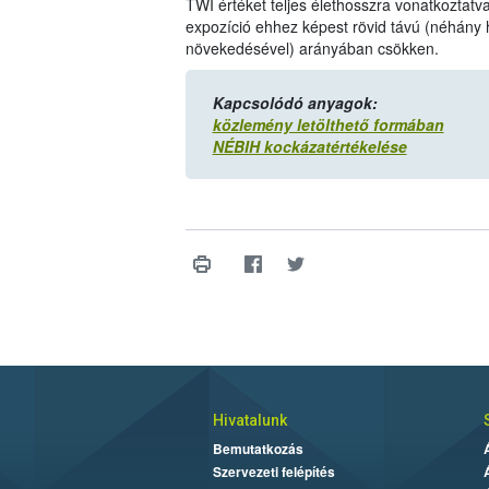
TWI értéket teljes élethosszra vonatkoztat
expozíció ehhez képest rövid távú (néhány 
növekedésével) arányában csökken.
Kapcsolódó anyagok:
közlemény letölthető formában
NÉBIH kockázatértékelése
Hivatalunk
Bemutatkozás
Szervezeti felépítés