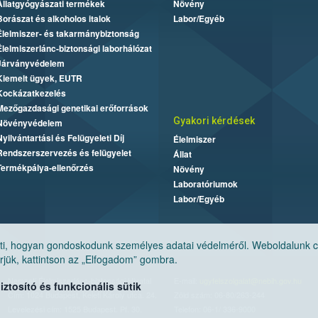
Állatgyógyászati termékek
Növény
Borászat és alkoholos italok
Labor/Egyéb
Élelmiszer- és takarmánybiztonság
Élelmiszerlánc-biztonsági laborhálózat
Járványvédelem
Kiemelt ügyek, EUTR
Kockázatkezelés
Mezőgazdasági genetikai erőforrások
Gyakori kérdések
Növényvédelem
Nyilvántartási és Felügyeleti Díj
Élelmiszer
Rendszerszervezés és felügyelet
Állat
Termékpálya-ellenőrzés
Növény
Laboratóriumok
Labor/Egyéb
, hogyan gondoskodunk személyes adatai védelméről. Weboldalunk cook
jük, kattintson az „Elfogadom” gombra.
Nemzeti Élelmiszerlánc-biztonsági Hivatal
E-mail:
ugyfelszolgalat@nebih.gov.hu
tosító és funkcionális sütik
Cím: 1024 Budapest, Keleti Károly utca. 24.
Zöld szám: 06-80/263-244
Levelezési cím: 1525 Budapest. Pf. 30.
Telefon: 06-1/ 336-9000