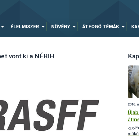
ÉLELMISZER
NÖVÉNY
ÁTFOGÓ TÉMÁK
KA
et vont ki a NÉBIH
Kap
2016. 
Újab
átme
<p>Fe
működ