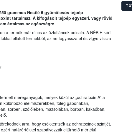
Hivat
Az üz
TO
gyárt
a 250 grammos Nestlé 5 gyümölcsös tejpép
súlyo
oxint tartalmaz. A kifogásolt tejpép egyszeri, vagy rövid
során
nem ártalmas az egészségre.
kelle
n a termék már nincs az üzletláncok polcain. A NÉBIH kéri
tókkal ellátott termékből, az ne fogyassza el és vigye vissza
7
termelt méreganyagok, melyek közül az „ochratoxin A” a
xin különböző élelmiszerekben, főleg gabonában,
n, sörben, szőlőlében, mazsolában, borban, kakaóban,
elő.
 törekednek arra, hogy csökkentsék az ochratoxinok szintjét,
, ezért határértékkel szabályozzák eltűrhető mértékű