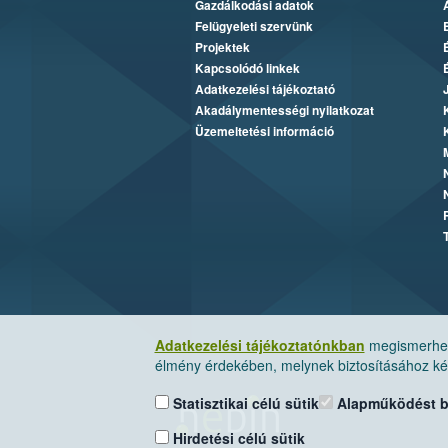
Gazdálkodási adatok
Felügyeleti szervünk
Projektek
Kapcsolódó linkek
Adatkezelési tájékoztató
Akadálymentességi nyilatkozat
Üzemeltetési információ
Adatkezelési tájékoztatónkban
megismerheti
élmény érdekében, melynek biztosításához kér
Statisztikai célú sütik
Alapműködést biz
Hirdetési célú sütik