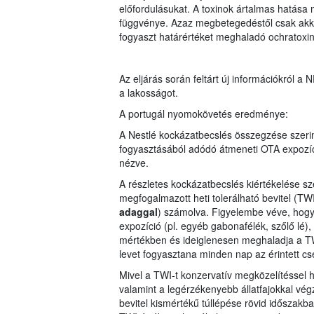
előfordulásukat. A toxinok ártalmas hatás
függvénye. Azaz megbetegedéstől csak akkor 
fogyaszt határértéket meghaladó ochratoxin
Az eljárás során feltárt új információkról a N
a lakosságot.
A portugál nyomokövetés eredménye:
A Nestlé kockázatbecslés összegzése szerin
fogyasztásából adódó átmeneti OTA expozíci
nézve.
A részletes kockázatbecslés kiértékelése sz
megfogalmazott heti tolerálható bevitel (TW
adaggal
) számolva. Figyelembe véve, hogy 
expozíció (pl. egyéb gabonafélék, szőlő lé),
mértékben és ideiglenesen meghaladja a TW
levet fogyasztana minden nap az érintett c
Mivel a TWI-t konzervatív megközelítéssel 
valamint a legérzékenyebb állatfajokkal végz
bevitel kismértékű túllépése rövid időszak