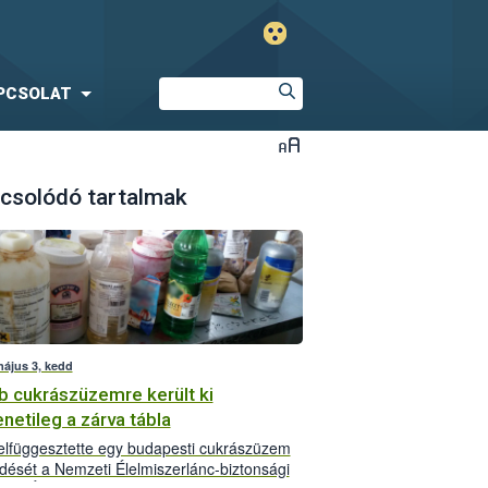
PCSOLAT
csolódó tartalmak
május 3, kedd
b cukrászüzemre került ki
netileg a zárva tábla
lfüggesztette egy budapesti cukrászüzem
ését a Nemzeti Élelmiszerlánc-biztonsági