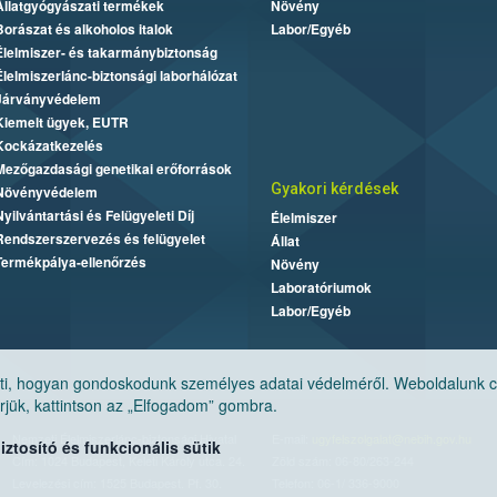
Állatgyógyászati termékek
Növény
Borászat és alkoholos italok
Labor/Egyéb
Élelmiszer- és takarmánybiztonság
Élelmiszerlánc-biztonsági laborhálózat
Járványvédelem
Kiemelt ügyek, EUTR
Kockázatkezelés
Mezőgazdasági genetikai erőforrások
Gyakori kérdések
Növényvédelem
Nyilvántartási és Felügyeleti Díj
Élelmiszer
Rendszerszervezés és felügyelet
Állat
Termékpálya-ellenőrzés
Növény
Laboratóriumok
Labor/Egyéb
, hogyan gondoskodunk személyes adatai védelméről. Weboldalunk cook
jük, kattintson az „Elfogadom” gombra.
Nemzeti Élelmiszerlánc-biztonsági Hivatal
E-mail:
ugyfelszolgalat@nebih.gov.hu
tosító és funkcionális sütik
Cím: 1024 Budapest, Keleti Károly utca. 24.
Zöld szám: 06-80/263-244
Levelezési cím: 1525 Budapest. Pf. 30.
Telefon: 06-1/ 336-9000