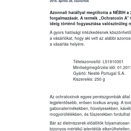
2016. április 28, csütörtök
Azonnali hatállyal megtiltotta a NÉBIH 
forgalmazását. A termék „Ochratoxin A” t
ideig történő fogyasztása valószínűleg 
A gyors hatósági intézkedésnek köszönhetőe
a vásárlókat, hogy aki vett az alábbi azonosí
a vásárlás helyére.
Tételazonosító: L51910301
Minőségmegőrzési idő: 01.201
Gyártó: Nestlé Portugal S.A.
Kiszerelés: 250 g
Az ochratoxinok egyes penészgombák által 
legjelentősebb, erősen toxikus anyag. A to
gabonatermékekben, hüvelyesekben, kávéba
mogyorófélékben, és fűszerekben fordulhat 
Bár az élelmiszerek előállítók folyamatosan
bizonyos mértékű jelenlétük elkerülhetetlen