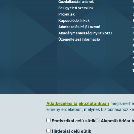
Gazdálkodási adatok
Felügyeleti szervünk
Projektek
Kapcsolódó linkek
Adatkezelési tájékoztató
Akadálymentességi nyilatkozat
Üzemeltetési információ
Adatkezelési tájékoztatónkban
megismerheti
élmény érdekében, melynek biztosításához kér
Statisztikai célú sütik
Alapműködést biz
Hirdetési célú sütik