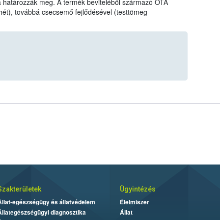
va határozzák meg. A termék beviteléből származó OTA
hét), továbbá csecsemő fejlődésével (testtömeg
Szakterületek
Ügyintézés
Állat-egészségügy és állatvédelem
Élelmiszer
Állategészségügyi diagnosztika
Állat