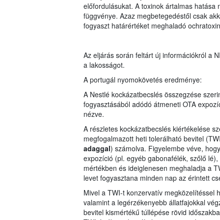
előfordulásukat. A toxinok ártalmas hatás
függvénye. Azaz megbetegedéstől csak akkor 
fogyaszt határértéket meghaladó ochratoxin
Az eljárás során feltárt új információkról a N
a lakosságot.
A portugál nyomokövetés eredménye:
A Nestlé kockázatbecslés összegzése szerin
fogyasztásából adódó átmeneti OTA expozíci
nézve.
A részletes kockázatbecslés kiértékelése sz
megfogalmazott heti tolerálható bevitel (TW
adaggal
) számolva. Figyelembe véve, hogy 
expozíció (pl. egyéb gabonafélék, szőlő lé),
mértékben és ideiglenesen meghaladja a TW
levet fogyasztana minden nap az érintett c
Mivel a TWI-t konzervatív megközelítéssel 
valamint a legérzékenyebb állatfajokkal végz
bevitel kismértékű túllépése rövid időszak