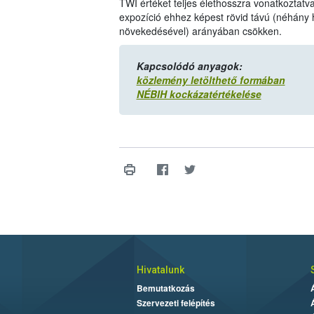
TWI értéket teljes élethosszra vonatkoztat
expozíció ehhez képest rövid távú (néhány 
növekedésével) arányában csökken.
Kapcsolódó anyagok:
közlemény letölthető formában
NÉBIH kockázatértékelése
Hivatalunk
Bemutatkozás
Szervezeti felépítés