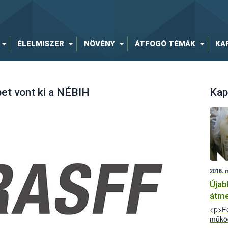
ÉLELMISZER
NÖVÉNY
ÁTFOGÓ TÉMÁK
KA
et vont ki a NÉBIH
Kap
2016. 
Újab
átme
<p>Fe
működ