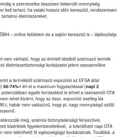
a mindig a szervezetbe összesen bekerülő mennyiség
kell tartani, ha valaki hosszú időn keresztül, rendszeresen
 tartalmú élelmiszereket.
ÉBIH – online felületein és a sajtón keresztül is – tájékoztatja
t nem várható, hogy az érintett tételből származó termék
ó élelmiszerbiztonsági kockázatot jelent csecsemőkre
erint a termékből származó expozíció az EFSA által
I)
66-74%-
t éri el a maximum fogyasztással (
napi 2
potenciálisan egyéb forrásokból is érheti a csecsemőt OTA
 nem lehet kizárni, hogy az össz. expozíció esetleg kis
I-t, habár nem valószínű, hogy pl. nagy mennyiségű szőlő
secsemő.
határozzák meg, számos bizonytalansági tényezővel,
ett kísérletek figyelembevételével, a tolerálható napi OTA
ban nem tekinthető fő egészségügyi kockázatnak. Továbbá, a