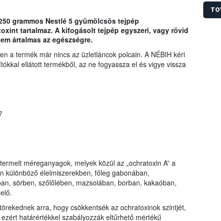
Hivat
Az üz
TO
gyárt
a 250 grammos Nestlé 5 gyümölcsös tejpép
súlyo
oxint tartalmaz. A kifogásolt tejpép egyszeri, vagy rövid
során
nem ártalmas az egészségre.
kelle
n a termék már nincs az üzletláncok polcain. A NÉBIH kéri
tókkal ellátott termékből, az ne fogyassza el és vigye vissza
7
termelt méreganyagok, melyek közül az „ochratoxin A” a
xin különböző élelmiszerekben, főleg gabonában,
n, sörben, szőlőlében, mazsolában, borban, kakaóban,
elő.
 törekednek arra, hogy csökkentsék az ochratoxinok szintjét,
, ezért határértékkel szabályozzák eltűrhető mértékű