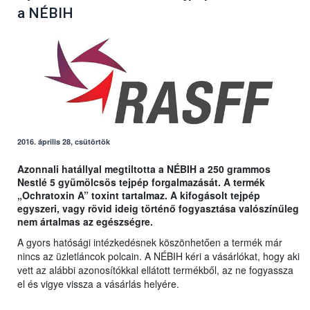
a NÉBIH
2016. április 28, csütörtök
Azonnali hatállyal megtiltotta a NÉBIH a 250 grammos
Nestlé 5 gyümölcsös tejpép forgalmazását. A termék
„Ochratoxin A” toxint tartalmaz. A kifogásolt tejpép
egyszeri, vagy rövid ideig történő fogyasztása valószínűleg
nem ártalmas az egészségre.
A gyors hatósági intézkedésnek köszönhetően a termék már
nincs az üzletláncok polcain. A NÉBIH kéri a vásárlókat, hogy aki
vett az alábbi azonosítókkal ellátott termékből, az ne fogyassza
el és vigye vissza a vásárlás helyére.