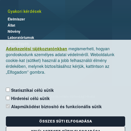
Gyakori kérdések
Élelmiszer
Állat
Növény
Laboratóriumok
Labor/Egyéb
Adatkezelési tájékoztatónkban
megismerheti, hogyan
gondoskodunk személyes adatai védelméről. Weboldalunk
cookie-kat (sütiket) használ a jobb felhasználói élmény
érdekében, melynek biztosításához kérjük, kattintson az
„Elfogadom” gombra.
Statisztikai célú sütik
Nemzeti Élelmiszerlánc-biztonsági Hivatal
Hirdetési célú sütik
Cím: 1024 Budapest, Keleti Károly utca. 24.
Alapműködést biztosító és funkcionális sütik
Levelezési cím: 1525 Budapest. Pf. 30.
ÖSSZES SÜTI ELFOGADÁSA
E-mail:
ugyfelszolgalat@nebih.gov.hu
Zöld szám: 06-80/263-244