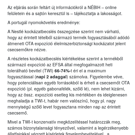
Az eljárás során feltárt új információkról a NÉBIH – online
felületein és a sajtón keresztül is – tájékoztatja a lakosságot.
A portugál nyomokövetés eredménye:
A Nestlé kockázatbecslés összegzése szerint nem várható,
hogy az érintett tételből származó termék fogyasztásából adódó
átmeneti OTA expozíció élelmiszerbiztonsági kockázatot jelent
csecsemőkre nézve.
A részletes kockázatbecslés kiértékelése szerint a termékből
származó expozíció az EFSA által megfogalmazott heti
tolerálható bevitel (TWI)
66-74%-
t éri el a maximum
fogyasztással (
napi 2 adaggal
) számolva. Figyelembe véve,
hogy potenciálisan egyéb forrásokból is érheti a csecsemőt OTA
expozíció (pl. egyéb gabonafélék, szőlő lé), nem lehet kizárni,
hogy az össz. expozíció esetleg kis mértékben és ideiglenesen
meghaladja a TWI-t, habár nem valószínű, hogy pl. nagy
mennyiségű szőlő levet fogyasztana minden nap az érintett
csecsemő.
Mivel a TWI-t konzervatív megközelítéssel határozzák meg,
számos bizonytalansági tényezővel, valamint a legérzékenyebb
állatfajokkal végzett kísérletek figyelembevételével, a