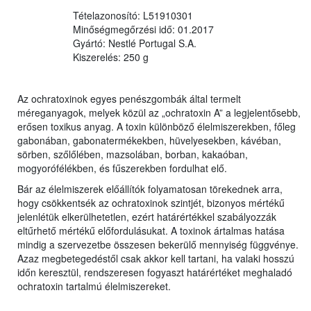
Tételazonosító: L51910301
Minőségmegőrzési idő: 01.2017
Gyártó: Nestlé Portugal S.A.
Kiszerelés: 250 g
Az ochratoxinok egyes penészgombák által termelt
méreganyagok, melyek közül az „ochratoxin A” a legjelentősebb,
erősen toxikus anyag. A toxin különböző élelmiszerekben, főleg
gabonában, gabonatermékekben, hüvelyesekben, kávéban,
sörben, szőlőlében, mazsolában, borban, kakaóban,
mogyorófélékben, és fűszerekben fordulhat elő.
Bár az élelmiszerek előállítók folyamatosan törekednek arra,
hogy csökkentsék az ochratoxinok szintjét, bizonyos mértékű
jelenlétük elkerülhetetlen, ezért határértékkel szabályozzák
eltűrhető mértékű előfordulásukat. A toxinok ártalmas hatása
mindig a szervezetbe összesen bekerülő mennyiség függvénye.
Azaz megbetegedéstől csak akkor kell tartani, ha valaki hosszú
időn keresztül, rendszeresen fogyaszt határértéket meghaladó
ochratoxin tartalmú élelmiszereket.