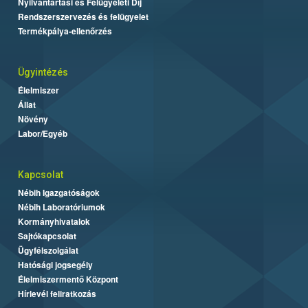
Nyilvántartási és Felügyeleti Díj
Rendszerszervezés és felügyelet
Termékpálya-ellenőrzés
Ügyintézés
Élelmiszer
Állat
Növény
Labor/Egyéb
Kapcsolat
Nébih Igazgatóságok
Nébih Laboratóriumok
Kormányhivatalok
Sajtókapcsolat
Ügyfélszolgálat
Hatósági jogsegély
Élelmiszermentő Központ
Hírlevél feliratkozás