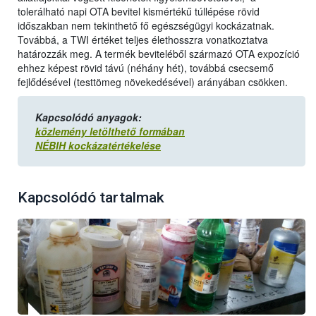
tolerálható napi OTA bevitel kismértékű túllépése rövid
időszakban nem tekinthető fő egészségügyi kockázatnak.
Továbbá, a TWI értéket teljes élethosszra vonatkoztatva
határozzák meg. A termék beviteléből származó OTA expozíció
ehhez képest rövid távú (néhány hét), továbbá csecsemő
fejlődésével (testtömeg növekedésével) arányában csökken.
Kapcsolódó anyagok:
közlemény letölthető formában
NÉBIH kockázatértékelése
Kapcsolódó tartalmak