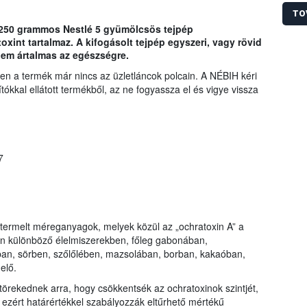
Hivat
Az üz
TO
gyárt
a 250 grammos Nestlé 5 gyümölcsös tejpép
súlyo
oxint tartalmaz. A kifogásolt tejpép egyszeri, vagy rövid
során
nem ártalmas az egészségre.
kelle
n a termék már nincs az üzletláncok polcain. A NÉBIH kéri
tókkal ellátott termékből, az ne fogyassza el és vigye vissza
7
termelt méreganyagok, melyek közül az „ochratoxin A” a
xin különböző élelmiszerekben, főleg gabonában,
n, sörben, szőlőlében, mazsolában, borban, kakaóban,
elő.
 törekednek arra, hogy csökkentsék az ochratoxinok szintjét,
, ezért határértékkel szabályozzák eltűrhető mértékű