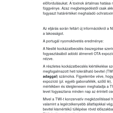
előfordulásukat. A toxinok ártalmas hatás
függvénye. Azaz megbetegedéstől csak akkor 
fogyaszt határértéket meghaladó ochratoxin
Az eljárás során feltárt új információkról a N
a lakosságot.
A portugál nyomokövetés eredménye:
A Nestlé kockázatbecslés összegzése szerin
fogyasztásából adódó átmeneti OTA expozíci
nézve.
A részletes kockázatbecslés kiértékelése sz
megfogalmazott heti tolerálható bevitel (TW
adaggal
) számolva. Figyelembe véve, hogy 
expozíció (pl. egyéb gabonafélék, szőlő lé),
mértékben és ideiglenesen meghaladja a TW
levet fogyasztana minden nap az érintett c
Mivel a TWI-t konzervatív megközelítéssel 
valamint a legérzékenyebb állatfajokkal végz
bevitel kismértékű túllépése rövid időszak