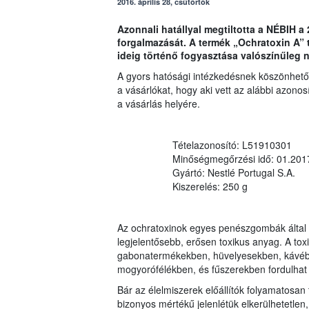
2016. április 28, csütörtök
Azonnali hatállyal megtiltotta a NÉBIH 
forgalmazását. A termék „Ochratoxin A” t
ideig történő fogyasztása valószínűleg 
A gyors hatósági intézkedésnek köszönhetőe
a vásárlókat, hogy aki vett az alábbi azonosí
a vásárlás helyére.
Tételazonosító: L51910301
Minőségmegőrzési idő: 01.201
Gyártó: Nestlé Portugal S.A.
Kiszerelés: 250 g
Az ochratoxinok egyes penészgombák által 
legjelentősebb, erősen toxikus anyag. A to
gabonatermékekben, hüvelyesekben, kávéba
mogyorófélékben, és fűszerekben fordulhat 
Bár az élelmiszerek előállítók folyamatosan
bizonyos mértékű jelenlétük elkerülhetetlen