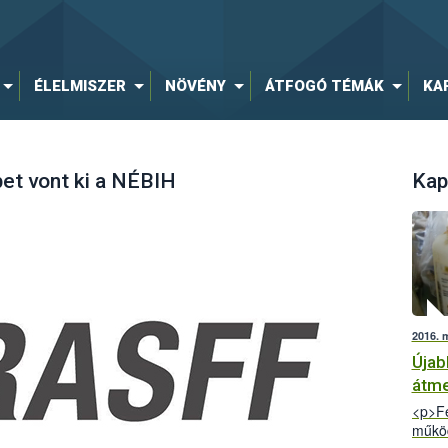
ÉLELMISZER
NÖVÉNY
ÁTFOGÓ TÉMÁK
KA
et vont ki a NÉBIH
Kap
2016. 
Újab
átme
<p>Fe
működ