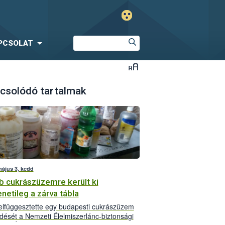
PCSOLAT
csolódó tartalmak
május 3, kedd
b cukrászüzemre került ki
netileg a zárva tábla
lfüggesztette egy budapesti cukrászüzem
ését a Nemzeti Élelmiszerlánc-biztonsági