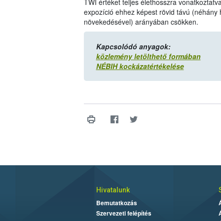
TWI értéket teljes élethosszra vonatkoztat
expozíció ehhez képest rövid távú (néhány 
növekedésével) arányában csökken.
Kapcsolódó anyagok:
közlemény letölthető formában
NÉBIH kockázatértékelése
Hivatalunk
Bemutatkozás
Szervezeti felépítés