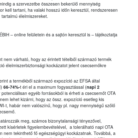
a mindig a szervezetbe összesen bekerülő mennyiség
kell tartani, ha valaki hosszú időn keresztül, rendszeresen
 tartalmú élelmiszereket.
ÉBIH – online felületein és a sajtón keresztül is – tájékoztatja
t nem várható, hogy az érintett tételből származó termék
ó élelmiszerbiztonsági kockázatot jelent csecsemőkre
erint a termékből származó expozíció az EFSA által
I)
66-74%-
t éri el a maximum fogyasztással (
napi 2
potenciálisan egyéb forrásokból is érheti a csecsemőt OTA
 nem lehet kizárni, hogy az össz. expozíció esetleg kis
I-t, habár nem valószínű, hogy pl. nagy mennyiségű szőlő
secsemő.
határozzák meg, számos bizonytalansági tényezővel,
ett kísérletek figyelembevételével, a tolerálható napi OTA
ban nem tekinthető fő egészségügyi kockázatnak. Továbbá, a