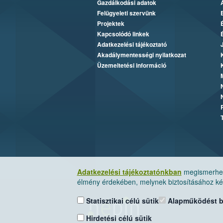
Gazdálkodási adatok
Felügyeleti szervünk
Projektek
Kapcsolódó linkek
Adatkezelési tájékoztató
Akadálymentességi nyilatkozat
Üzemeltetési információ
Adatkezelési tájékoztatónkban
megismerheti
élmény érdekében, melynek biztosításához kér
Statisztikai célú sütik
Alapműködést biz
Hirdetési célú sütik