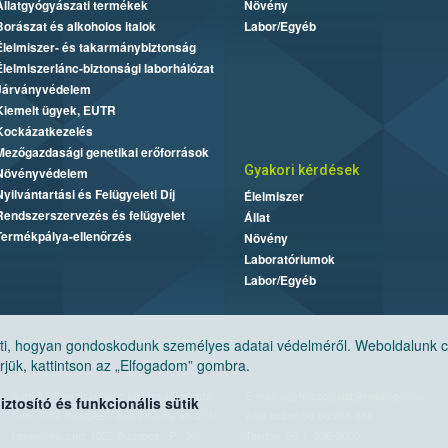
Állatgyógyászati termékek
Növény
Borászat és alkoholos italok
Labor/Egyéb
Élelmiszer- és takarmánybiztonság
Élelmiszerlánc-biztonsági laborhálózat
Járványvédelem
Kiemelt ügyek, EUTR
Kockázatkezelés
Mezőgazdasági genetikai erőforrások
Gyakori kérdések
Növényvédelem
Nyilvántartási és Felügyeleti Díj
Élelmiszer
Rendszerszervezés és felügyelet
Állat
Termékpálya-ellenőrzés
Növény
Laboratóriumok
Labor/Egyéb
, hogyan gondoskodunk személyes adatai védelméről. Weboldalunk cook
jük, kattintson az „Elfogadom” gombra.
Nemzeti Élelmiszerlánc-biztonsági Hivatal
E-mail:
ugyfelszolgalat@nebih.gov.hu
tosító és funkcionális sütik
Cím: 1024 Budapest, Keleti Károly utca. 24.
Zöld szám: 06-80/263-244
Levelezési cím: 1525 Budapest. Pf. 30.
Telefon: 06-1/ 336-9000