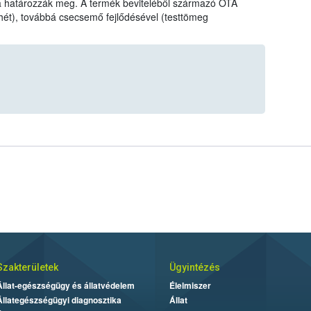
va határozzák meg. A termék beviteléből származó OTA
hét), továbbá csecsemő fejlődésével (testtömeg
Szakterületek
Ügyintézés
Állat-egészségügy és állatvédelem
Élelmiszer
Állategészségügyi diagnosztika
Állat