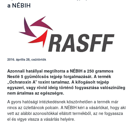
a NÉBIH
2016. április 28, csütörtök
Azonnali hatállyal megtiltotta a NÉBIH a 250 grammos
Nestlé 5 gyümölcsös tejpép forgalmazását. A termék
„Ochratoxin A” toxint tartalmaz. A kifogásolt tejpép
egyszeri, vagy rövid ideig történő fogyasztása valószínűleg
nem ártalmas az egészségre.
A gyors hatósági intézkedésnek köszönhetően a termék már
nincs az üzletláncok polcain. A NÉBIH kéri a vásárlókat, hogy aki
vett az alábbi azonosítókkal ellátott termékből, az ne fogyassza
el és vigye vissza a vásárlás helyére.