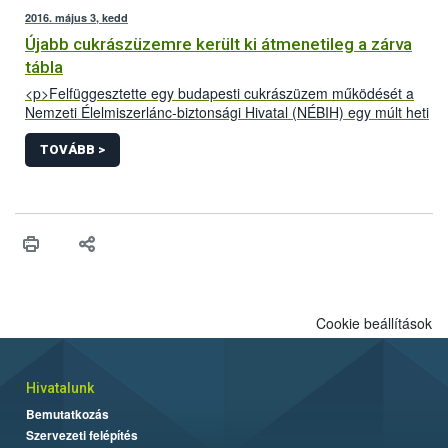
2016. május 3, kedd
Újabb cukrászüzemre került ki átmenetileg a zárva
tábla
<p>Felfüggesztette egy budapesti cukrászüzem működését a
Nemzeti Élelmiszerlánc-biztonsági Hivatal (NÉBIH) egy múlt heti
ellenőrzés során. Az üzemben jelöletlen alapanyagok,
ismeretlen gyártási idejű félkész- és késztermékek, valamint
TOVÁBB >
súlyos higiéniai problémák voltak. Az eljárás során több mint
330 kg alapanyagot és terméket kellett megsemmisíteni.</p>
Cookie beállítások
Hivatalunk
Bemutatkozás
Szervezeti felépítés