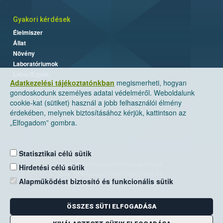
Gyakori kérdések
Élelmiszer
Állat
Növény
Laboratóriumok
Labor/Egyéb
Adatkezelési tájékoztatónkban
megismerheti, hogyan
gondoskodunk személyes adatai védelméről. Weboldalunk
cookie-kat (sütiket) használ a jobb felhasználói élmény
érdekében, melynek biztosításához kérjük, kattintson az
„Elfogadom” gombra.
Statisztikai célú sütik
Nemzeti Élelmiszerlánc-biztonsági Hivatal
Hirdetési célú sütik
Cím: 1024 Budapest, Keleti Károly utca. 24.
Alapműködést biztosító és funkcionális sütik
Levelezési cím: 1525 Budapest. Pf. 30.
ÖSSZES SÜTI ELFOGADÁSA
E-mail:
ugyfelszolgalat@nebih.gov.hu
Zöld szám: 06-80/263-244