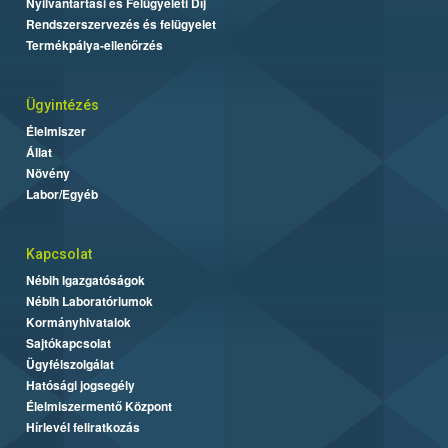
Nyilvántartási és Felügyeleti Díj
Rendszerszervezés és felügyelet
Termékpálya-ellenőrzés
Ügyintézés
Élelmiszer
Állat
Növény
Labor/Egyéb
Kapcsolat
Nébih Igazgatóságok
Nébih Laboratóriumok
Kormányhivatalok
Sajtókapcsolat
Ügyfélszolgálat
Hatósági jogsegély
Élelmiszermentő Központ
Hírlevél feliratkozás