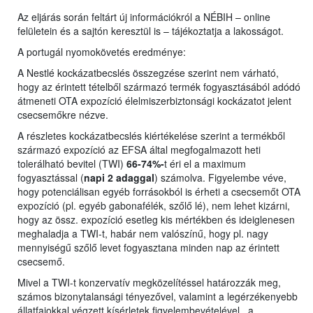
Az eljárás során feltárt új információkról a NÉBIH – online
felületein és a sajtón keresztül is – tájékoztatja a lakosságot.
A portugál nyomokövetés eredménye:
A Nestlé kockázatbecslés összegzése szerint nem várható,
hogy az érintett tételből származó termék fogyasztásából adódó
átmeneti OTA expozíció élelmiszerbiztonsági kockázatot jelent
csecsemőkre nézve.
A részletes kockázatbecslés kiértékelése szerint a termékből
származó expozíció az EFSA által megfogalmazott heti
tolerálható bevitel (TWI)
66-74%-
t éri el a maximum
fogyasztással (
napi 2 adaggal
) számolva. Figyelembe véve,
hogy potenciálisan egyéb forrásokból is érheti a csecsemőt OTA
expozíció (pl. egyéb gabonafélék, szőlő lé), nem lehet kizárni,
hogy az össz. expozíció esetleg kis mértékben és ideiglenesen
meghaladja a TWI-t, habár nem valószínű, hogy pl. nagy
mennyiségű szőlő levet fogyasztana minden nap az érintett
csecsemő.
Mivel a TWI-t konzervatív megközelítéssel határozzák meg,
számos bizonytalansági tényezővel, valamint a legérzékenyebb
állatfajokkal végzett kísérletek figyelembevételével, a