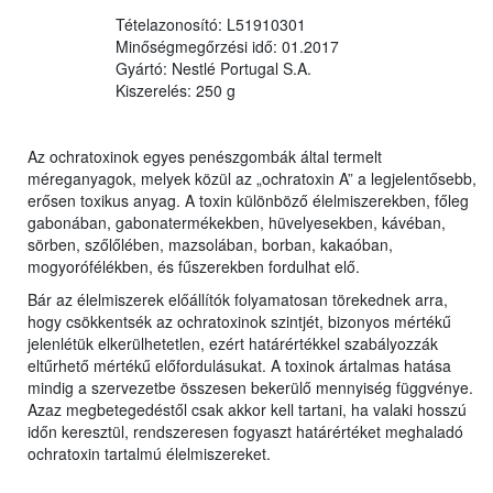
Tételazonosító: L51910301
Minőségmegőrzési idő: 01.2017
Gyártó: Nestlé Portugal S.A.
Kiszerelés: 250 g
Az ochratoxinok egyes penészgombák által termelt
méreganyagok, melyek közül az „ochratoxin A” a legjelentősebb,
erősen toxikus anyag. A toxin különböző élelmiszerekben, főleg
gabonában, gabonatermékekben, hüvelyesekben, kávéban,
sörben, szőlőlében, mazsolában, borban, kakaóban,
mogyorófélékben, és fűszerekben fordulhat elő.
Bár az élelmiszerek előállítók folyamatosan törekednek arra,
hogy csökkentsék az ochratoxinok szintjét, bizonyos mértékű
jelenlétük elkerülhetetlen, ezért határértékkel szabályozzák
eltűrhető mértékű előfordulásukat. A toxinok ártalmas hatása
mindig a szervezetbe összesen bekerülő mennyiség függvénye.
Azaz megbetegedéstől csak akkor kell tartani, ha valaki hosszú
időn keresztül, rendszeresen fogyaszt határértéket meghaladó
ochratoxin tartalmú élelmiszereket.