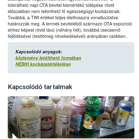
tolerálható napi OTA bevitel kismértékű túllépése rövid
időszakban nem tekinthető fő egészségügyi kockázatnak.
Továbbá, a TWI értéket teljes élethosszra vonatkoztatva
határozzák meg. A termék beviteléből származó OTA expozíció
ehhez képest rövid távú (néhány hét), továbbá csecsemő
fejlődésével (testtömeg növekedésével) arányában csökken.
Kapcsolódó anyagok:
közlemény letölthető formában
NÉBIH kockázatértékelése
Kapcsolódó tartalmak