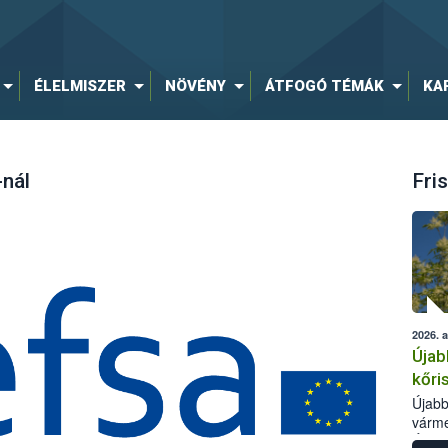
ÉLELMISZER
NÖVÉNY
ÁTFOGÓ TÉMÁK
KA
nál
Fris
2026. 
Újab
kőri
Újabb
várme
Élelm