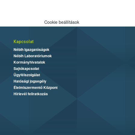
Cookie beállítások
Kapcsolat
Nébih Igazgatóságok
Nébih Laboratóriumok
Kormányhivatalok
Sajtókapcsolat
Ügyfélszolgálat
Hatósági jogsegély
Élelmiszermentő Központ
Hírlevél feliratkozás