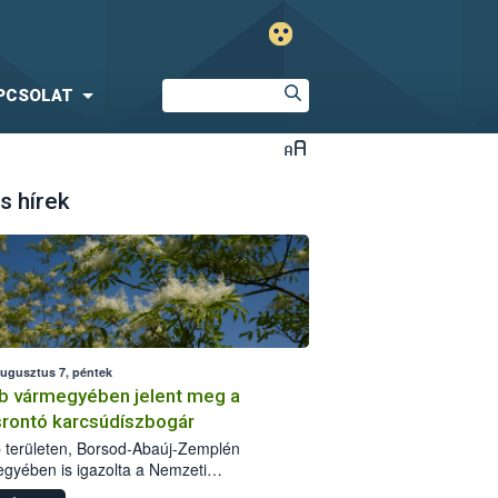
PCSOLAT
s hírek
augusztus 7, péntek
b vármegyében jelent meg a
srontó karcsúdíszbogár
 területen, Borsod-Abaúj-Zemplén
gyében is igazolta a Nemzeti
iszerlánc-biztonsági Hivatal (Nébih) a