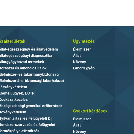
Szakterületek
Ügyintézés
Állat-egészségügy és állatvédelem
Élelmiszer
Állategészségügyi diagnosztika
Állat
Állatgyógyászati termékek
Növény
Borászat és alkoholos italok
Labor/Egyéb
Élelmiszer- és takarmánybiztonság
Élelmiszerlánc-biztonsági laborhálózat
Járványvédelem
Kiemelt ügyek, EUTR
Kockázatkezelés
Mezőgazdasági genetikai erőforrások
Gyakori kérdések
Növényvédelem
Nyilvántartási és Felügyeleti Díj
Élelmiszer
Rendszerszervezés és felügyelet
Állat
Termékpálya-ellenőrzés
Növény