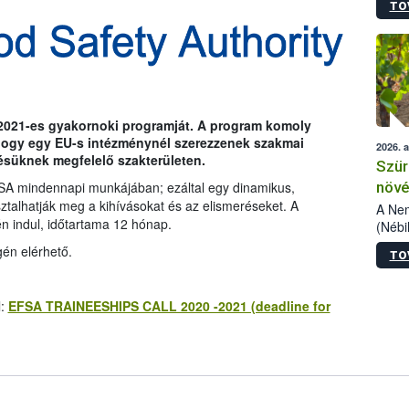
TO
kőris
jelen
talál
azono
folyta
intéz
össze
2021-es gyakornoki programját. A program komoly
érdek
 hogy egy EU-s intézménynél szerezzenek szakmai
2026. 
désüknek megfelelő szakterületen.
Szür
növé
A mindennapi munkájában; ezáltal egy dinamikus,
sztalhatják meg a kihívásokat és az elismeréseket. A
szől
A Nem
jén indul, időtartama 12 hónap.
(Nébi
Klart
én elérhető.
TO
módos
egész
felha
l:
EFSA TRAINEESHIPS CALL 2020 -2021 (deadline for
célja
lehet
Az Or
felha
terme