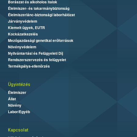
Borászat és alkoholos italok
Élelmiszer- és takarmánybiztonság
Élelmiszerlánc-biztonsági laborhálózat
Járványvédelem
Kiemelt ügyek, EUTR
Kockázatkezelés
Mezőgazdasági genetikai erőforrások
Növényvédelem
Nyilvántartási és Felügyeleti Díj
Rendszerszervezés és felügyelet
Termékpálya-ellenőrzés
Ügyintézés
Élelmiszer
Állat
Növény
Labor/Egyéb
Kapcsolat