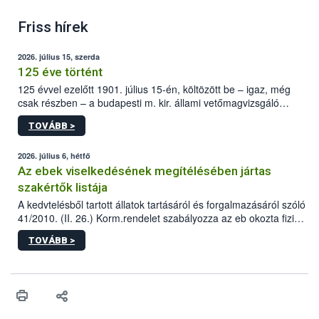
Friss hírek
2026. július 15, szerda
125 éve történt
125 évvel ezelőtt 1901. július 15-én, költözött be – igaz, még
csak részben – a budapesti m. kir. állami vetőmagvizsgáló
állomás a Kis Rókus utca 15. szám alatti, Czigler Győző által
TOVÁBB >
tervezett új épületébe.
2026. július 6, hétfő
Az ebek viselkedésének megítélésében jártas
szakértők listája
A kedvtelésből tartott állatok tartásáról és forgalmazásáról szóló
41/2010. (II. 26.) Korm.rendelet szabályozza az eb okozta fizikai
sérülés, illetve ennek veszélye keletkezésekor felmerülő
TOVÁBB >
hatósági feladatokat, valamint a veszélyes eb tartását és annak
engedélyezését. Ezen eljárások során szükség esetén be kell
vonni az ebek viselkedésének megítélésében jártas szakértőt.