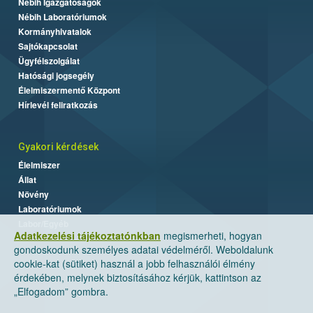
Nébih Igazgatóságok
Nébih Laboratóriumok
Kormányhivatalok
Sajtókapcsolat
Ügyfélszolgálat
Hatósági jogsegély
Élelmiszermentő Központ
Hírlevél feliratkozás
Gyakori kérdések
Élelmiszer
Állat
Növény
Laboratóriumok
Labor/Egyéb
Adatkezelési tájékoztatónkban
megismerheti, hogyan
gondoskodunk személyes adatai védelméről. Weboldalunk
cookie-kat (sütiket) használ a jobb felhasználói élmény
érdekében, melynek biztosításához kérjük, kattintson az
„Elfogadom” gombra.