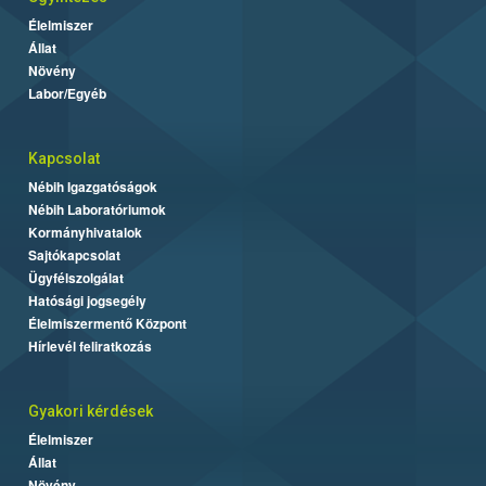
Élelmiszer
Állat
Növény
Labor/Egyéb
Kapcsolat
Nébih Igazgatóságok
Nébih Laboratóriumok
Kormányhivatalok
Sajtókapcsolat
Ügyfélszolgálat
Hatósági jogsegély
Élelmiszermentő Központ
Hírlevél feliratkozás
Gyakori kérdések
Élelmiszer
Állat
Növény