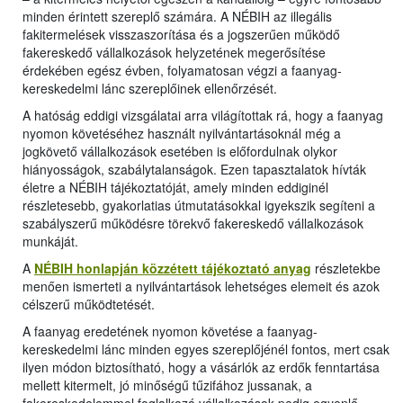
minden érintett szereplő számára. A NÉBIH az illegális
fakitermelések visszaszorítása és a jogszerűen működő
fakereskedő vállalkozások helyzetének megerősítése
érdekében egész évben, folyamatosan végzi a faanyag-
kereskedelmi lánc szereplőinek ellenőrzését.
A hatóság eddigi vizsgálatai arra világítottak rá, hogy a faanyag
nyomon követéséhez használt nyilvántartásoknál még a
jogkövető vállalkozások esetében is előfordulnak olykor
hiányosságok, szabálytalanságok. Ezen tapasztalatok hívták
életre a NÉBIH tájékoztatóját, amely minden eddiginél
részletesebb, gyakorlatias útmutatásokkal igyekszik segíteni a
szabályszerű működésre törekvő fakereskedő vállalkozások
munkáját.
A
NÉBIH honlapján közzétett tájékoztató anyag
részletekbe
menően ismerteti a nyilvántartások lehetséges elemeit és azok
célszerű működtetését.
A faanyag eredetének nyomon követése a faanyag-
kereskedelmi lánc minden egyes szereplőjénél fontos, mert csak
ilyen módon biztosítható, hogy a vásárlók az erdők fenntartása
mellett kitermelt, jó minőségű tűzifához jussanak, a