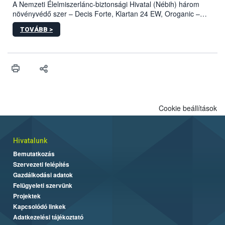
A Nemzeti Élelmiszerlánc-biztonsági Hivatal (Nébih) három
növényvédő szer – Decis Forte, Klartan 24 EW, Oroganic –
engedélyokiratát módosította, így azok a szüretet követően,
TOVÁBB >
egészen a vesszőérettség (BBCH 91) stádiumáig
felhasználhatóak a szőlőben. A kiterjesztések célja, hogy a korai
érésű szőlőkben is legyen lehetőség a károsító elleni további
védekezésre. Az Oroganic készítmény kis kiszerelésben kiskerti
felhasználók számára is elérhető és ökológiai termesztésben is
engedélyezett.
Cookie beállítások
Hivatalunk
Bemutatkozás
Szervezeti felépítés
Gazdálkodási adatok
Felügyeleti szervünk
Projektek
Kapcsolódó linkek
Adatkezelési tájékoztató