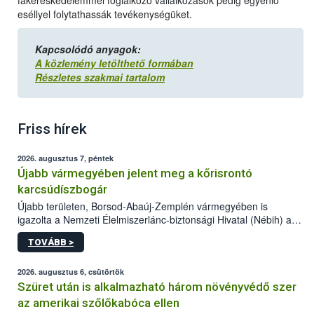
fakereskedelemmel foglalkozó vállalkozások pedig egyenlő
eséllyel folytathassák tevékenységüket.
Kapcsolódó anyagok:
A közlemény letölthető formában
Részletes szakmai tartalom
Friss hírek
2026. augusztus 7, péntek
Újabb vármegyében jelent meg a kőrisrontó
karcsúdíszbogár
Újabb területen, Borsod-Abaúj-Zemplén vármegyében is
igazolta a Nemzeti Élelmiszerlánc-biztonsági Hivatal (Nébih) a
kőrisrontó karcsúdíszbogár (Agrilus planipennis) jelenlétét. A
TOVÁBB >
kártevőt nem csak színcsapdában találták meg, de már fertőzött
fában is azonosították. A növényvédelmi szakemberek folytatják
az intenzív felderítést, emellett az intézkedéseket a szlovák
2026. augusztus 6, csütörtök
hatósággal is összehangolják a terjedés megállítása érdekében.
Szüret után is alkalmazható három növényvédő szer
az amerikai szőlőkabóca ellen