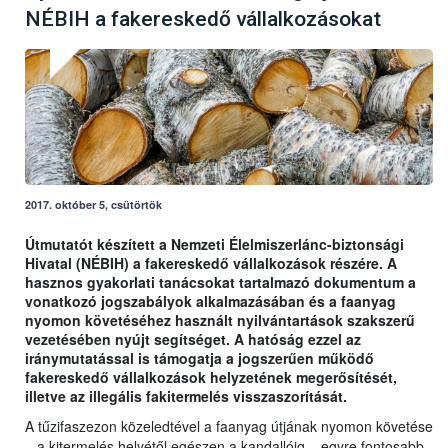
NÉBIH a fakereskedő vállalkozásokat
2017. október 5, csütörtök
Útmutatót készített a Nemzeti Élelmiszerlánc-biztonsági
Hivatal (NÉBIH) a fakereskedő vállalkozások részére. A
hasznos gyakorlati tanácsokat tartalmazó dokumentum a
vonatkozó jogszabályok alkalmazásában és a faanyag
nyomon követéséhez használt nyilvántartások szakszerű
vezetésében nyújt segítséget. A hatóság ezzel az
iránymutatással is támogatja a jogszerűen működő
fakereskedő vállalkozások helyzetének megerősítését,
illetve az illegális fakitermelés visszaszorítását.
A tűzifaszezon közeledtével a faanyag útjának nyomon követése
– a kitermelés helyétől egészen a kandallóig – egyre fontosabb