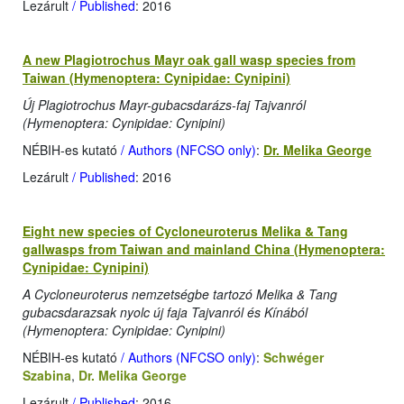
Lezárult
/ Published
: 2016
A new Plagiotrochus Mayr oak gall wasp species from
Taiwan (Hymenoptera: Cynipidae: Cynipini)
Új Plagiotrochus Mayr-gubacsdarázs-faj Tajvanról
(Hymenoptera: Cynipidae: Cynipini)
NÉBIH-es kutató
/ Authors (NFCSO only)
:
Dr. Melika George
Lezárult
/ Published
: 2016
Eight new species of Cycloneuroterus Melika & Tang
gallwasps from Taiwan and mainland China (Hymenoptera:
Cynipidae: Cynipini)
A Cycloneuroterus nemzetségbe tartozó Melika & Tang
gubacsdarazsak nyolc új faja Tajvanról és Kínából
(Hymenoptera: Cynipidae: Cynipini)
NÉBIH-es kutató
/ Authors (NFCSO only)
:
Schwéger
Szabina
,
Dr. Melika George
Lezárult
/ Published
: 2016