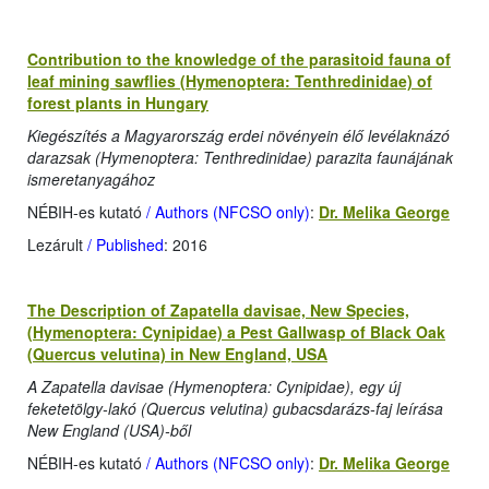
Contribution to the knowledge of the parasitoid fauna of
leaf mining sawflies (Hymenoptera: Tenthredinidae) of
forest plants in Hungary
Kiegészítés a Magyarország erdei növényein élő levélaknázó
darazsak (Hymenoptera: Tenthredinidae) parazita faunájának
ismeretanyagához
NÉBIH-es kutató
/ Authors (NFCSO only)
:
Dr. Melika George
Lezárult
/ Published
: 2016
The Description of Zapatella davisae, New Species,
(Hymenoptera: Cynipidae) a Pest Gallwasp of Black Oak
(Quercus velutina) in New England, USA
A Zapatella davisae (Hymenoptera: Cynipidae), egy új
feketetölgy-lakó (Quercus velutina) gubacsdarázs-faj leírása
New England (USA)-ből
NÉBIH-es kutató
/ Authors (NFCSO only)
:
Dr. Melika George