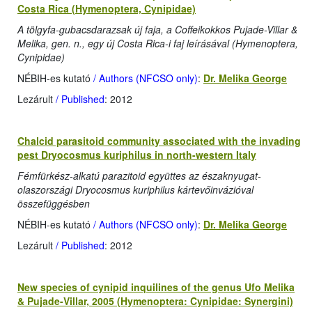
Costa Rica (Hymenoptera, Cynipidae)
A tölgyfa-gubacsdarazsak új faja, a Coffeikokkos Pujade-Villar &
Melika, gen. n., egy új Costa Rica-i faj leírásával (Hymenoptera,
Cynipidae)
NÉBIH-es kutató
/ Authors (NFCSO only)
:
Dr. Melika George
Lezárult
/ Published
: 2012
Chalcid parasitoid community associated with the invading
pest Dryocosmus kuriphilus in north-western Italy
Fémfürkész-alkatú parazitoid együttes az északnyugat-
olaszországi Dryocosmus kuriphilus kártevőinvázióval
összefüggésben
NÉBIH-es kutató
/ Authors (NFCSO only)
:
Dr. Melika George
Lezárult
/ Published
: 2012
New species of cynipid inquilines of the genus Ufo Melika
& Pujade-Villar, 2005 (Hymenoptera: Cynipidae: Synergini)