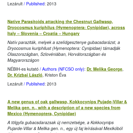
Lezárult
/ Published
: 2013
Native Parasitoids attacking the Chestnut Gallwasp,
Dryocosmus kuriphilus (Hymenoptera: Cynipidae), across
Italy – Slovenia – Croatia – Hungary
Natív paraziták, melyek a szelídgesztenye gubacsdarázst, a
Dryocosmus kuriphilust (Hymenoptera: Cynipidae) támadják
Olaszországban, Szlovéniában, Horvátországban és
Magyarországon
NÉBIH-es kutató
/ Authors (NFCSO only)
:
Dr. Melika George
,
Dr. Krizbai László
, Kriston Éva
Lezárult
/ Published
: 2013
A new genus of oak gallwasp, Kokkocynips Pujade-Villar &
Melika gen. n., with a description of a new species from
Mexico (Hymenoptera, Cynipidae)
A tölgyfa gubacsdarazsak új nemzetsége, a Kokkocynips
Pujarde-Villar & Melika gen. n., egy új faj leírásával Mexikóból