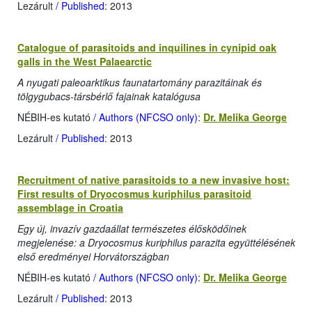
Lezárult
/ Published
: 2013
Catalogue of parasitoids and inquilines in cynipid oak
galls in the West Palaearctic
A nyugati paleoarktikus faunatartomány parazitáinak és
tölgygubacs-társbérlő fajainak katalógusa
NÉBIH-es kutató
/ Authors (NFCSO only)
:
Dr. Melika George
Lezárult
/ Published
: 2013
Recruitment of native parasitoids to a new invasive host:
First results of Dryocosmus kuriphilus parasitoid
assemblage in Croatia
Egy új, invazív gazdaállat természetes élősködőinek
megjelenése: a Dryocosmus kuriphilus parazita együttélésének
első eredményei Horvátországban
NÉBIH-es kutató
/ Authors (NFCSO only)
:
Dr. Melika George
Lezárult
/ Published
: 2013