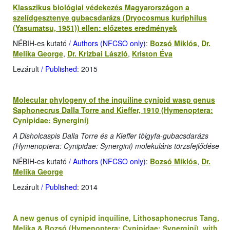
Klasszikus biológiai védekezés Magyarországon a
szelídgesztenye gubacsdarázs (Dryocosmus kuriphilus
(Yasumatsu, 1951)) ellen: előzetes eredmények
NÉBIH-es kutató
/ Authors (NFCSO only)
:
Bozsó Miklós
,
Dr.
Melika George
,
Dr. Krizbai László
,
Kriston Éva
Lezárult
/ Published
: 2015
Molecular phylogeny of the inquiline cynipid wasp genus
Saphonecrus Dalla Torre and Kieffer, 1910 (Hymenoptera:
Cynipidae: Synergini)
A Disholcaspis Dalla Torre és a Kieffer tölgyfa-gubacsdarázs
(Hymenoptera: Cynipidae: Synergini) molekuláris törzsfejlődése
NÉBIH-es kutató
/ Authors (NFCSO only)
:
Bozsó Miklós
,
Dr.
Melika George
Lezárult
/ Published
: 2014
A new genus of cynipid inquiline, Lithosaphonecrus Tang,
Melika & Bozsó (Hymenoptera: Cynipidae: Synergini), with