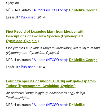
Cynipini)
NÉBIH-es kutató
/ Authors (NFCSO only)
:
Dr. Melika George
Lezárult
/ Published
: 2014
First Record of Loxaulus Mayr from Mexico, with
Descriptions of Two New Species (Hymenoptera:
Cynipidae, Cynipini)
Első jelentés a Loxaulus Mayr-ról Mexikóból, két új faj leírásával
(Hymenoptera: Cynipidae, Cynipini)
NÉBIH-es kutató
/ Authors (NFCSO only)
:
Dr. Melika George
Lezárult
/ Published
: 2014
Four new species of Andricus Hartig oak gallwasp from
Turkey (Hymenoptera: Cynipidae, Cynipini)
Az Andricus Hartig tölgyfa-gubacsdarázs négy új faja
Törökországból
NÉBIH-es kutató
/ Authors (NFCSO only)
:
Dr. Melika