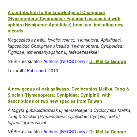
A contribution to the knowledge of Charipinae
(Hymenoptera: Cynipoidea: Figitidae) associated with
aphids (Hemiptera: Aphididae) from Iran, including new
records
Kiegészítés az iráni, levéltetvekhez (Hemiptera: Aphididae)
kapcsolódó Charipinae alcsalád (Hymenoptera: Cynipoidea:
Figitidae) ismeretanyagához új felfedezésekkel
NÉBIH-es kutató
/ Authors (NFCSO only)
:
Dr. Melika George
Lezárult
/ Published
: 2013
A new genus of oak gallwasp, Cyclocynips Melika, Tang &
Sinclair (Hymenoptera: Cynipidae: Cynipini), with
descriptions of two new species from Taiwan
A tölgyfa-gubacsdarazsak új nemzetsége: a Cyclocynips Melika,
Tang & Sinclair (Hymenoptera: Cynipidae: Cynipini), két új
tajvani faj leírásával
NÉBIH-es kutató
/ Authors (NFCSO only)
:
Dr. Melika George