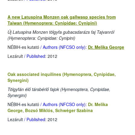
A new Latuspina Monzen oak gallwasp species from
Taiwan (Hymenoptera: Cynipidae: Cynipini)
Új Latuspina Monzen tölgyfa gubacsdarázs faj Tajvanról
(Hymenoptera: Cynipidae: Cynipini)
NÉBIH-es kutató
/ Authors (NFCSO only)
:
Dr. Melika George
Lezárult
/ Published
: 2012
Oak associated inquilines (Hymenoptera, Cynipidae,
Synergini)
Tölgyfán élő társbérlő fajok (Hymenoptera, Cynipidae,
Synergini)
NÉBIH-es kutató
/ Authors (NFCSO only)
:
Dr. Melika
George
,
Bozsó Miklós
,
Schwéger Szabina
Lezárult
/ Published
: 2012