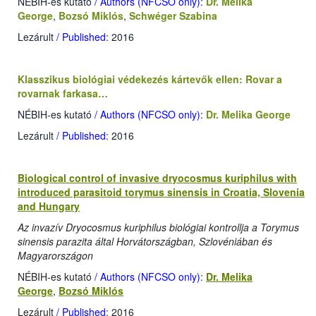
NÉBIH-es kutató
/ Authors (NFCSO only)
:
Dr. Melika
George
,
Bozsó Miklós
,
Schwéger Szabina
Lezárult
/ Published
: 2016
Klasszikus biológiai védekezés kártevők ellen: Rovar a
rovarnak farkasa…
NÉBIH-es kutató
/ Authors (NFCSO only)
:
Dr. Melika George
Lezárult
/ Published
: 2016
Biological control of invasive dryocosmus kuriphilus with
introduced parasitoid torymus sinensis in Croatia, Slovenia
and Hungary
Az invazív Dryocosmus kuriphilus biológiai kontrollja a Torymus
sinensis parazita által Horvátországban, Szlovéniában és
Magyarországon
NÉBIH-es kutató
/ Authors (NFCSO only)
:
Dr. Melika
George
,
Bozsó Miklós
Lezárult
/ Published
: 2016