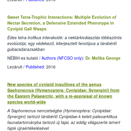
Sweet Tetra-Trophic Interactions: Multiple Evolution of
Nectar Secretion, a Defensive Extended Phenotype in
Cynipid Gall Wasps
Édes tetra-trofikus interakciók: a nektárkiválasztás többszörös
evolúciója; egy védekező, kiterjesztett fenotípus a társbérlő
gubacsdarazsakban
NÉBIH-es kutató
/ Authors (NFCSO only)
:
Dr. Melika George
Lezárult
/ Published
: 2016
New species of cynipid inquilines of the genus
Saphonecrus (Hymenoptera: Cynipidae: Synergini) from
the Eastern Palaearctic, with a re-appraisal of known
species world-wide
A Saphonecrus nemzetségbe (Hymenoptera: Cynipidae:
Synergini) tartozó társbérlő Cynipidae-k keleti paleoarktikus
faunatartományba tartozó új fajai, az eddig világszerte ismert
fajok újraértékelésével