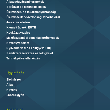
Állatgyógyászati termékek
Borászat és alkoholos italok
Élelmiszer- és takarmánybiztonság
Élelmiszerlánc-biztonsági laborhálózat
Járványvédelem
Kiemelt ügyek, EUTR
Kockázatkezelés
Mezőgazdasági genetikai erőforrások
Növényvédelem
Nyilvántartási és Felügyeleti Díj
Rendszerszervezés és felügyelet
Termékpálya-ellenőrzés
Ügyintézés
Élelmiszer
Állat
Növény
Labor/Egyéb
Kapcsolat