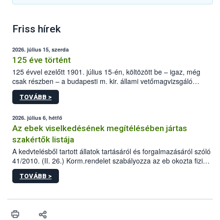
Friss hírek
2026. július 15, szerda
125 éve történt
125 évvel ezelőtt 1901. július 15-én, költözött be – igaz, még
csak részben – a budapesti m. kir. állami vetőmagvizsgáló
állomás a Kis Rókus utca 15. szám alatti, Czigler Győző által
TOVÁBB >
tervezett új épületébe.
2026. július 6, hétfő
Az ebek viselkedésének megítélésében jártas
szakértők listája
A kedvtelésből tartott állatok tartásáról és forgalmazásáról szóló
41/2010. (II. 26.) Korm.rendelet szabályozza az eb okozta fizikai
sérülés, illetve ennek veszélye keletkezésekor felmerülő
TOVÁBB >
hatósági feladatokat, valamint a veszélyes eb tartását és annak
engedélyezését. Ezen eljárások során szükség esetén be kell
vonni az ebek viselkedésének megítélésében jártas szakértőt.