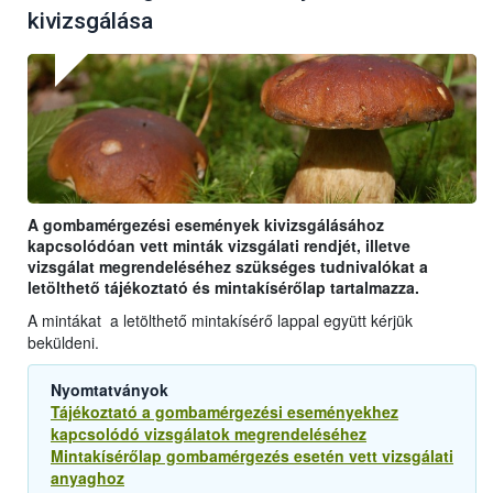
kivizsgálása
A gombamérgezési események kivizsgálásához
kapcsolódóan vett minták vizsgálati rendjét, illetve
vizsgálat megrendeléséhez szükséges tudnivalókat a
letölthető tájékoztató és mintakísérőlap tartalmazza.
A mintákat a letölthető mintakísérő lappal együtt kérjük
beküldeni.
Nyomtatványok
Tájékoztató a gombamérgezési eseményekhez
kapcsolódó vizsgálatok megrendeléséhez
Mintakísérőlap gombamérgezés esetén vett vizsgálati
anyaghoz