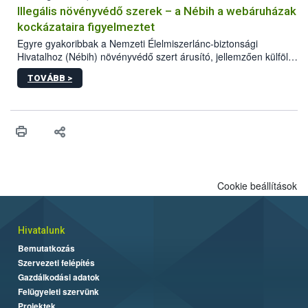
számára kiemelten fontos a járványvédelmi előírások szigorú
Illegális növényvédő szerek – a Nébih a webáruházak
betartása.
kockázataira figyelmeztet
Egyre gyakoribbak a Nemzeti Élelmiszerlánc-biztonsági
Hivatalhoz (Nébih) növényvédő szert árusító, jellemzően külföldi
honlapok kapcsán érkező bejelentések. Emellett az ilyen
TOVÁBB >
termékeket kínáló kéretlen online reklámok mennyisége is
számottevően megnövekedett az elmúlt időszakban. A Nébih
összegyűjtötte az illegális növényvédő szerek kapcsán
előforduló árulkodó jeleket, valamint a webáruházakból való
vásárlás kockázatait.
Cookie beállítások
Hivatalunk
Bemutatkozás
Szervezeti felépítés
Gazdálkodási adatok
Felügyeleti szervünk
Projektek