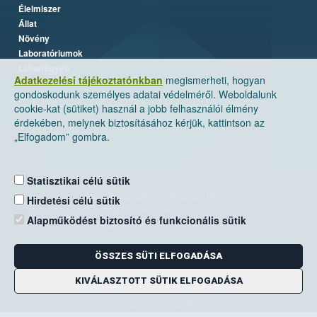
Élelmiszer
Állat
Növény
Laboratóriumok
Labor/Egyéb
Adatkezelési tájékoztatónkban
megismerheti, hogyan
gondoskodunk személyes adatai védelméről. Weboldalunk
cookie-kat (sütiket) használ a jobb felhasználói élmény
érdekében, melynek biztosításához kérjük, kattintson az
„Elfogadom” gombra.
Statisztikai célú sütik
Nemzeti Élelmiszerlánc-biztonsági Hivatal
Hirdetési célú sütik
Cím: 1024 Budapest, Keleti Károly utca. 24.
Alapműködést biztosító és funkcionális sütik
Levelezési cím: 1525 Budapest. Pf. 30.
ÖSSZES SÜTI ELFOGADÁSA
E-mail:
ugyfelszolgalat@nebih.gov.hu
Zöld szám: 06-80/263-244
KIVÁLASZTOTT SÜTIK ELFOGADÁSA
Telefon: 06-1/ 336-9000
Fax: 06-1/336-9479