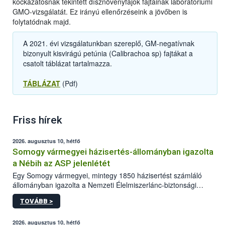
kockázatosnak tekintett dísznövényfajok fajtáinak laboratóriumi
GMO-vizsgálatát. Ez irányú ellenőrzéseink a jövőben is
folytatódnak majd.
A 2021. évi vizsgálatunkban szereplő, GM-negatívnak
bizonyult kisvirágú petúnia (Calibrachoa sp) fajtákat a
csatolt táblázat tartalmazza.
TÁBLÁZAT
(Pdf)
Friss hírek
2026. augusztus 10, hétfő
Somogy vármegyei házisertés-állományban igazolta
a Nébih az ASP jelenlétét
Egy Somogy vármegyei, mintegy 1850 házisertést számláló
állományban igazolta a Nemzeti Élelmiszerlánc-biztonsági
Hivatal (Nébih) laboratóriuma az afrikai sertéspestis (ASP) vírus
TOVÁBB >
jelenlétét. Az országos főállatorvos azonnal elrendelte a
szükséges járványügyi intézkedéseket a betegség további
terjedésének megakadályozása érdekében. A sertéstartók
2026. augusztus 10, hétfő