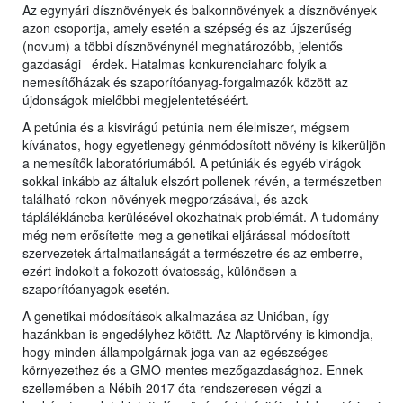
Az egynyári dísznövények és balkonnövények a dísznövények
azon csoportja, amely esetén a szépség és az újszerűség
(novum) a többi dísznövénynél meghatározóbb, jelentős
gazdasági érdek. Hatalmas konkurenciaharc folyik a
nemesítőházak és szaporítóanyag-forgalmazók között az
újdonságok mielőbbi megjelentetéséért.
A petúnia és a kisvirágú petúnia nem élelmiszer, mégsem
kívánatos, hogy egyetlenegy génmódosított növény is kikerüljön
a nemesítők laboratóriumából. A petúniák és egyéb virágok
sokkal inkább az általuk elszórt pollenek révén, a természetben
található rokon növények megporzásával, és azok
táplálékláncba kerülésével okozhatnak problémát. A tudomány
még nem erősítette meg a genetikai eljárással módosított
szervezetek ártalmatlanságát a természetre és az emberre,
ezért indokolt a fokozott óvatosság, különösen a
szaporítóanyagok esetén.
A genetikai módosítások alkalmazása az Unióban, így
hazánkban is engedélyhez kötött. Az Alaptörvény is kimondja,
hogy minden állampolgárnak joga van az egészséges
környezethez és a GMO-mentes mezőgazdasághoz. Ennek
szellemében a Nébih 2017 óta rendszeresen végzi a