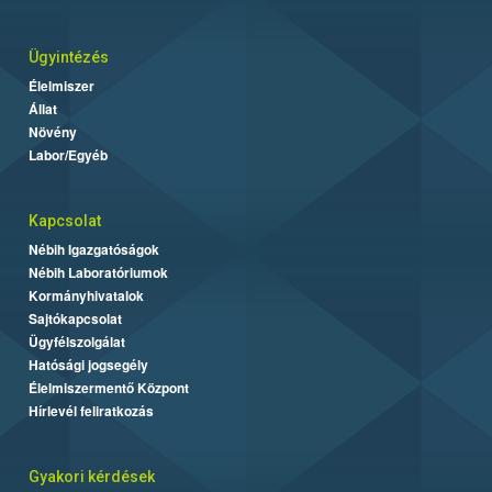
Ügyintézés
Élelmiszer
Állat
Növény
Labor/Egyéb
Kapcsolat
Nébih Igazgatóságok
Nébih Laboratóriumok
Kormányhivatalok
Sajtókapcsolat
Ügyfélszolgálat
Hatósági jogsegély
Élelmiszermentő Központ
Hírlevél feliratkozás
Gyakori kérdések