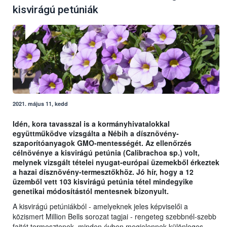
kisvirágú petúniák
2021. május 11, kedd
Idén, kora tavasszal is a kormányhivatalokkal
együttműködve vizsgálta a Nébih a dísznövény-
szaporítóanyagok GMO-mentességét. Az ellenőrzés
célnövénye a kisvirágú petúnia (Calibrachoa sp.) volt,
melynek vizsgált tételei nyugat-európai üzemekből érkeztek
a hazai dísznövény-termesztőkhöz. Jó hír, hogy a 12
üzemből vett 103 kisvirágú petúnia tétel mindegyike
genetikai módosítástól mentesnek bizonyult.
A kisvirágú petúniákból - amelyeknek jeles képviselői a
közismert Million Bells sorozat tagjai - rengeteg szebbnél-szebb
fajtát termesztenek, minden évben megjelennek különleges