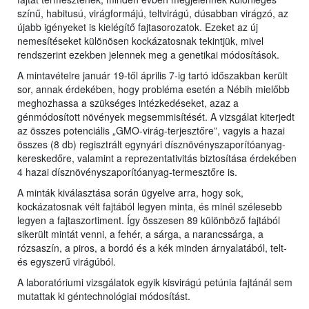
színű, habitusú, virágformájú, teltvirágú, dúsabban virágzó, az
újabb igényeket is kielégítő fajtasorozatok. Ezeket az új
nemesítéseket különösen kockázatosnak tekintjük, mivel
rendszerint ezekben jelennek meg a genetikai módosítások.
A mintavételre január 19-től április 7-ig tartó időszakban került
sor, annak érdekében, hogy probléma esetén a Nébih mielőbb
meghozhassa a szükséges intézkedéseket, azaz a
génmódosított növények megsemmisítését. A vizsgálat kiterjedt
az összes potenciális „GMO-virág-terjesztőre”, vagyis a hazai
összes (8 db) regisztrált egynyári dísznövényszaporítóanyag-
kereskedőre, valamint a reprezentativitás biztosítása érdekében
4 hazai dísznövényszaporítóanyag-termesztőre is.
A minták kiválasztása során ügyelve arra, hogy sok,
kockázatosnak vélt fajtából legyen minta, és minél szélesebb
legyen a fajtaszortiment. Így összesen 89 különböző fajtából
sikerült mintát venni, a fehér, a sárga, a narancssárga, a
rózsaszín, a piros, a bordó és a kék minden árnyalatából, telt-
és egyszerű virágúból.
A laboratóriumi vizsgálatok egyik kisvirágú petúnia fajtánál sem
mutattak ki géntechnológiai módosítást.