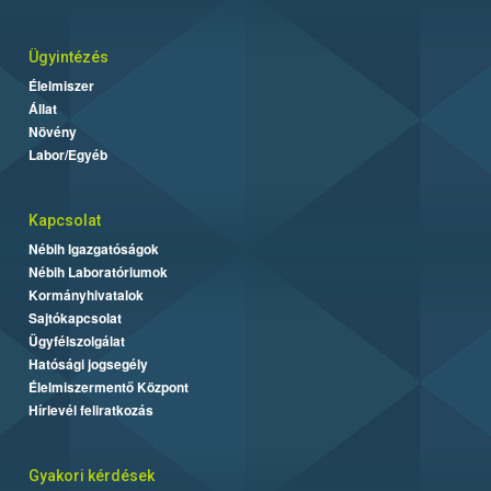
Ügyintézés
Élelmiszer
Állat
Növény
Labor/Egyéb
Kapcsolat
Nébih Igazgatóságok
Nébih Laboratóriumok
Kormányhivatalok
Sajtókapcsolat
Ügyfélszolgálat
Hatósági jogsegély
Élelmiszermentő Központ
Hírlevél feliratkozás
Gyakori kérdések