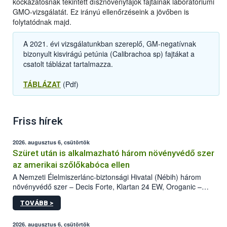
kockázatosnak tekintett dísznövényfajok fajtáinak laboratóriumi
GMO-vizsgálatát. Ez irányú ellenőrzéseink a jövőben is
folytatódnak majd.
A 2021. évi vizsgálatunkban szereplő, GM-negatívnak
bizonyult kisvirágú petúnia (Calibrachoa sp) fajtákat a
csatolt táblázat tartalmazza.
TÁBLÁZAT
(Pdf)
Friss hírek
2026. augusztus 6, csütörtök
Szüret után is alkalmazható három növényvédő szer
az amerikai szőlőkabóca ellen
A Nemzeti Élelmiszerlánc-biztonsági Hivatal (Nébih) három
növényvédő szer – Decis Forte, Klartan 24 EW, Oroganic –
engedélyokiratát módosította, így azok a szüretet követően,
TOVÁBB >
egészen a vesszőérettség (BBCH 91) stádiumáig
felhasználhatóak a szőlőben. A kiterjesztések célja, hogy a korai
érésű szőlőkben is legyen lehetőség a károsító elleni további
2026. augusztus 6, csütörtök