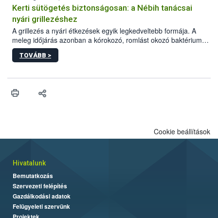
védekezésre. Az Oroganic készítmény kis kiszerelésben kiskerti
Kerti sütögetés biztonságosan: a Nébih tanácsai
felhasználók számára is elérhető és ökológiai termesztésben is
nyári grillezéshez
engedélyezett.
A grillezés a nyári étkezések egyik legkedveltebb formája. A
meleg időjárás azonban a kórokozó, romlást okozó baktériumok
gyorsabb szaporodásának is kedvez. A szabadtéri sütögetés
TOVÁBB >
ezért nem csupán a megfelelő sütési technikáról szól: legalább
ilyen fontos az alapanyagok biztonságos kezelése, az alapvető
higiéniai szabályok betartása, a megfelelő hőkezelés, valamint a
maradékok szakszerű tárolása. A Nemzeti Élelmiszerlánc-
biztonsági Hivatal (Nébih) Oktatási Programja összegyűjtötte a
biztonságos grillezés legfontosabb tudnivalóit.
Cookie beállítások
Hivatalunk
Bemutatkozás
Szervezeti felépítés
Gazdálkodási adatok
Felügyeleti szervünk
Projektek