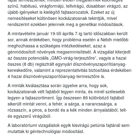
színű, habitusú, virágformájú, teltvirágú, dúsabban virágzó, az
újabb igényeket is kielégítő fajtasorozatok. Ezeket az új
nemesítéseket különösen kockázatosnak tekintjük, mivel
rendszerint ezekben jelennek meg a genetikai módosítások.
A mintavételre január 19-től április 7-ig tartó időszakban került
sor, annak érdekében, hogy probléma esetén a Nébih mielőbb
meghozhassa a szükséges intézkedéseket, azaz a
génmódosított növények megsemmisítését. A vizsgálat kiterjedt
az összes potenciális „GMO-virág-terjesztőre”, vagyis a hazai
összes (8 db) regisztrált egynyári dísznövényszaporítóanyag-
kereskedőre, valamint a reprezentativitás biztosítása érdekében
4 hazai dísznövényszaporítóanyag-termesztőre is.
A minták kiválasztása során ügyelve arra, hogy sok,
kockázatosnak vélt fajtából legyen minta, és minél szélesebb
legyen a fajtaszortiment. Így összesen 89 különböző fajtából
sikerült mintát venni, a fehér, a sárga, a narancssárga, a
rózsaszín, a piros, a bordó és a kék minden árnyalatából, telt-
és egyszerű virágúból.
A laboratóriumi vizsgálatok egyik kisvirágú petúnia fajtánál sem
mutattak ki géntechnológiai módosítást.