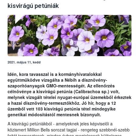
kisvirágú petúniák
2021. május 11, kedd
Idén, kora tavasszal is a kormányhivatalokkal
együttműködve vizsgálta a Nébih a dísznövény-
szaporítóanyagok GMO-mentességét. Az ellenőrzés
célnövénye a kisvirágú petúnia (Calibrachoa sp.) volt,
melynek vizsgált tételei nyugat-európai üzemekből érkeztek
a hazai dísznövény-termesztőkhöz. Jó hír, hogy a 12
üzemből vett 103 kisvirágú petúnia tétel mindegyike
genetikai módosítástól mentesnek bizonyult.
A kisvirágú petúniákból - amelyeknek jeles képviselői a
közismert Million Bells sorozat tagjai - rengeteg szebbnél-szebb
fajtát termesztenek, minden évben megjelennek különleges