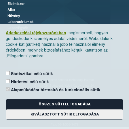
Élelmiszer
Állat
Növény
Laboratóriumok
Labor/Egyéb
Adatkezelési tájékoztatónkban
megismerheti, hogyan
gondoskodunk személyes adatai védelméről. Weboldalunk
cookie-kat (sütiket) használ a jobb felhasználói élmény
érdekében, melynek biztosításához kérjük, kattintson az
„Elfogadom” gombra.
Statisztikai célú sütik
Nemzeti Élelmiszerlánc-biztonsági Hivatal
Hirdetési célú sütik
Cím: 1024 Budapest, Keleti Károly utca. 24.
Alapműködést biztosító és funkcionális sütik
Levelezési cím: 1525 Budapest. Pf. 30.
ÖSSZES SÜTI ELFOGADÁSA
E-mail:
ugyfelszolgalat@nebih.gov.hu
Zöld szám: 06-80/263-244
KIVÁLASZTOTT SÜTIK ELFOGADÁSA
Telefon: 06-1/ 336-9000
Fax: 06-1/336-9479