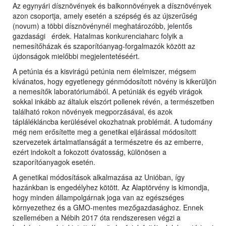
Az egynyári dísznövények és balkonnövények a dísznövények
azon csoportja, amely esetén a szépség és az újszerűség
(novum) a többi dísznövénynél meghatározóbb, jelentős
gazdasági érdek. Hatalmas konkurenciaharc folyik a
nemesítőházak és szaporítóanyag-forgalmazók között az
újdonságok mielőbbi megjelentetéséért.
A petúnia és a kisvirágú petúnia nem élelmiszer, mégsem
kívánatos, hogy egyetlenegy génmódosított növény is kikerüljön
a nemesítők laboratóriumából. A petúniák és egyéb virágok
sokkal inkább az általuk elszórt pollenek révén, a természetben
található rokon növények megporzásával, és azok
táplálékláncba kerülésével okozhatnak problémát. A tudomány
még nem erősítette meg a genetikai eljárással módosított
szervezetek ártalmatlanságát a természetre és az emberre,
ezért indokolt a fokozott óvatosság, különösen a
szaporítóanyagok esetén.
A genetikai módosítások alkalmazása az Unióban, így
hazánkban is engedélyhez kötött. Az Alaptörvény is kimondja,
hogy minden állampolgárnak joga van az egészséges
környezethez és a GMO-mentes mezőgazdasághoz. Ennek
szellemében a Nébih 2017 óta rendszeresen végzi a