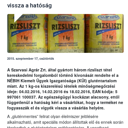
vissza a hatóság
2015. szeptember 17, csütörtök
A Szarvasi Agrár Zrt. által gyártott három rizsliszt tétel
kereskedelmi forgalomból történő kivonását rendelte el a
NÉBIH Kiemelt Ügyek Igazgatósága (KÜI) gluténtartalom
miatt. Az 1 kg-os kiszerelésű tételek minőségmegőrzési
ideje: 04.02.2016, 14.02.2016 és 18.02.2016, EAN kódja: 5
997061 100037. Az egészségügyi kockázat alacsony, ettől
függetlenül a hatóság kéri a vásárlókat, hogy a terméket ne
fogyasszák el és vigyék vissza a vásárlás helyére.
A „gluténmentes” felirat olyan élelmiszer jelölésére
alkalmazható, amit speciális módon állítottak elő és ennek során
törekedtek a gluténtartalom csökkentésére. A vonatkozó