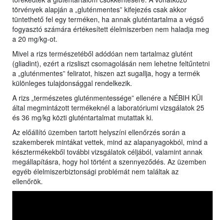
törvények alapján a „gluténmentes” kifejezés csak akkor
tüntethető fel egy terméken, ha annak gluténtartalma a végső
fogyasztó számára értékesített élelmiszerben nem haladja meg
a 20 mg/kg-ot.
Mivel a rizs természetéből adódóan nem tartalmaz glutént
(gliadint), ezért a rizsliszt csomagolásán nem lehetne feltűntetni
a „gluténmentes” feliratot, hiszen azt sugallja, hogy a termék
különleges tulajdonsággal rendelkezik.
A rizs „természetes gluténmentessége” ellenére a NÉBIH KÜI
által megmintázott termékeknél a laboratóriumi vizsgálatok 25
és 36 mg/kg közti gluténtartalmat mutattak ki.
Az előállító üzemben tartott helyszíni ellenőrzés során a
szakemberek mintákat vettek, mind az alapanyagokból, mind a
késztermékekből további vizsgálatok céljából, valamint annak
megállapításra, hogy hol történt a szennyeződés. Az üzemben
egyéb élelmiszerbiztonsági problémát nem találtak az
ellenőrök.