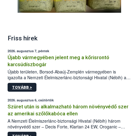
Friss hírek
2026. augusztus 7, péntek
Újabb vármegyében jelent meg a kőrisrontó
karcsúdíszbogár
Újabb területen, Borsod-Abaúj-Zemplén vármegyében is
igazolta a Nemzeti Élelmiszerlánc-biztonsági Hivatal (Nébih) a
kőrisrontó karcsúdíszbogár (Agrilus planipennis) jelenlétét. A
TOVÁBB >
kártevőt nem csak színcsapdában találták meg, de már fertőzött
fában is azonosították. A növényvédelmi szakemberek folytatják
az intenzív felderítést, emellett az intézkedéseket a szlovák
2026. augusztus 6, csütörtök
hatósággal is összehangolják a terjedés megállítása érdekében.
Szüret után is alkalmazható három növényvédő szer
az amerikai szőlőkabóca ellen
A Nemzeti Élelmiszerlánc-biztonsági Hivatal (Nébih) három
növényvédő szer – Decis Forte, Klartan 24 EW, Oroganic –
engedélyokiratát módosította, így azok a szüretet követően,