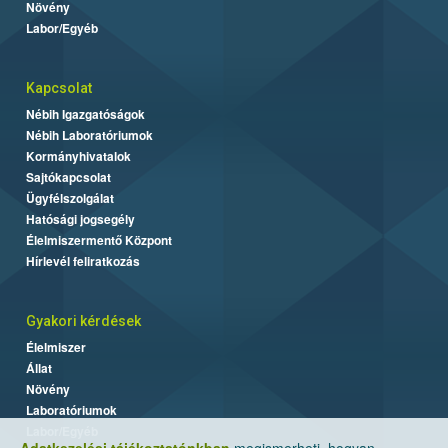
Növény
Labor/Egyéb
Kapcsolat
Nébih Igazgatóságok
Nébih Laboratóriumok
Kormányhivatalok
Sajtókapcsolat
Ügyfélszolgálat
Hatósági jogsegély
Élelmiszermentő Központ
Hírlevél feliratkozás
Gyakori kérdések
Élelmiszer
Állat
Növény
Laboratóriumok
Labor/Egyéb