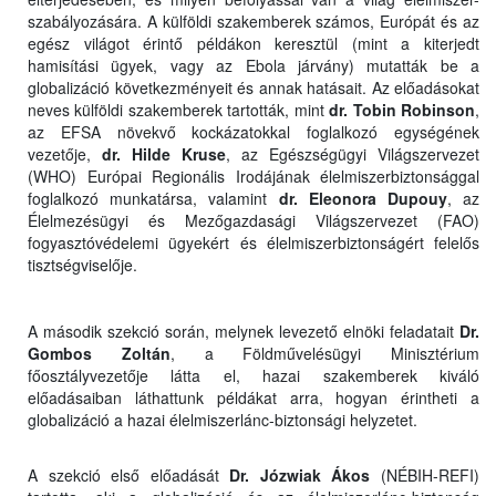
szabályozására. A külföldi szakemberek számos, Európát és az
egész világot érintő példákon keresztül (mint a kiterjedt
hamisítási ügyek, vagy az Ebola járvány) mutatták be a
globalizáció következményeit és annak hatásait. Az előadásokat
neves külföldi szakemberek tartották, mint
dr. Tobin Robinson
,
az EFSA növekvő kockázatokkal foglalkozó egységének
vezetője,
dr. Hilde Kruse
, az Egészségügyi Világszervezet
(WHO) Európai Regionális Irodájának élelmiszerbiztonsággal
foglalkozó munkatársa, valamint
dr. Eleonora Dupouy
, az
Élelmezésügyi és Mezőgazdasági Világszervezet (FAO)
fogyasztóvédelemi ügyekért és élelmiszerbiztonságért felelős
tisztségviselője.
A második szekció során, melynek levezető elnöki feladatait
Dr.
Gombos Zoltán
, a Földművelésügyi Minisztérium
főosztályvezetője látta el, hazai szakemberek kiváló
előadásaiban láthattunk példákat arra, hogyan érintheti a
globalizáció a hazai élelmiszerlánc-biztonsági helyzetet.
A szekció első előadását
Dr. Józwiak Ákos
(NÉBIH-REFI)