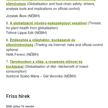
ellenőrzésre
(Globalisation and food chain safety: drivers,
analysis tools and implications on official control)
Józwiak Ákos (NÉBIH)
5.
A globalizáció növény-egészségügyi veszélyei
(Threats
for plant health from globalisation)
Tóthné Lippai Edit (NÉBIH)
6.
Értékesítés a világhálón: kockázatok és
ellenőrizhetőség
(Trading via Internet: risks and official control
options)
Helik Ferenc (NÉBIH)
7.
Tányérunkon a világ: a rovarevés előnyei és
kockázatai
(Globalisation of diet: risk/benefit of insect
consumption)
Szeitzné Szabó Mária – Gál Veronika (NÉBIH)
Friss hírek
2026. július 15, szerda