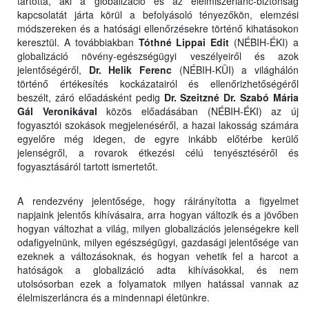
tartotta, aki a globalizáció és az élelmiszerlánc-biztonság
kapcsolatát járta körül a befolyásoló tényezőkön, elemzési
módszereken és a hatósági ellenőrzésekre történő kihatásokon
keresztül. A továbbiakban
Tóthné Lippai Edit
(NÉBIH-ÉKI) a
globalizáció növény-egészségügyi veszélyeiről és azok
jelentőségéről,
Dr. Helik Ferenc
(NÉBIH-KÜI) a világhálón
történő értékesítés kockázatairól és ellenőrizhetőségéről
beszélt, záró előadásként pedig
Dr. Szeitzné Dr. Szabó Mária
Gál Veronikával
közös előadásában (NÉBIH-ÉKI) az új
fogyasztói szokások megjelenéséről, a hazai lakosság számára
egyelőre még idegen, de egyre inkább előtérbe kerülő
jelenségről, a rovarok étkezési célú tenyésztéséről és
fogyasztásáról tartott ismertetőt.
A rendezvény jelentősége, hogy ráirányította a figyelmet
napjaink jelentős kihívásaira, arra hogyan változik és a jövőben
hogyan változhat a világ, milyen globalizációs jelenségekre kell
odafigyelnünk, milyen egészségügyi, gazdasági jelentősége van
ezeknek a változásoknak, és hogyan vehetik fel a harcot a
hatóságok a globalizáció adta kihívásokkal, és nem
utolsósorban ezek a folyamatok milyen hatással vannak az
élelmiszerláncra és a mindennapi életünkre.