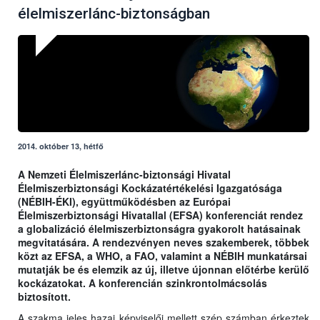
élelmiszerlánc-biztonságban
2014. október 13, hétfő
A Nemzeti Élelmiszerlánc-biztonsági Hivatal
Élelmiszerbiztonsági Kockázatértékelési Igazgatósága
(NÉBIH-ÉKI), együttműködésben az Európai
Élelmiszerbiztonsági Hivatallal (EFSA) konferenciát rendez
a globalizáció élelmiszerbiztonságra gyakorolt hatásainak
megvitatására. A rendezvényen neves szakemberek, többek
közt az EFSA, a WHO, a FAO, valamint a NÉBIH munkatársai
mutatják be és elemzik az új, illetve újonnan előtérbe kerülő
kockázatokat. A konferencián szinkrontolmácsolás
biztosított.
A szakma jeles hazai képviselői mellett szép számban érkeztek