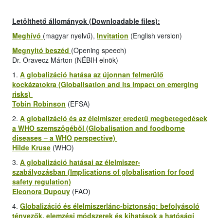
Letölthető állományok (Downloadable files):
Meghívó
(magyar nyelvű),
Invitation
(English version)
Megnyitó beszéd
(Opening speech)
Dr. Oravecz Márton (NÉBIH elnök)
1.
A globalizáció hatása az újonnan felmerülő
kockázatokra (Globalisation and its impact on emerging
risks)
Tobin Robinson
(EFSA)
2.
A globalizáció és az élelmiszer eredetű megbetegedések
a WHO szemszögéből (Globalisation and foodborne
diseases – a WHO perspective)
Hilde Kruse
(WHO)
3.
A globalizáció hatásai az élelmiszer-
szabályozásban (Implications of globalisation for food
safety regulation)
Eleonora Dupouy
(FAO)
4.
Globalizáció és élelmiszerlánc-biztonság: befolyásoló
tényezők, elemzési módszerek és kihatások a hatósági