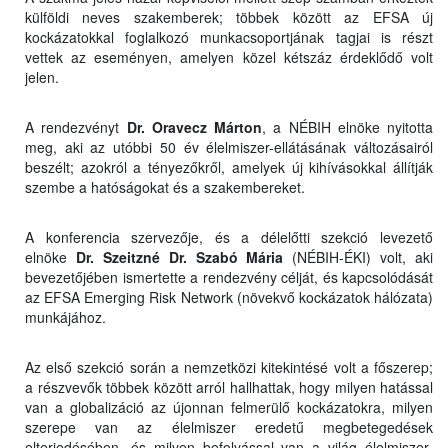
külföldi neves szakemberek; többek között az EFSA új
kockázatokkal foglalkozó munkacsoportjának tagjai is részt
vettek az eseményen, amelyen közel kétszáz érdeklődő volt
jelen.
A rendezvényt
Dr. Oravecz Márton
, a NÉBIH elnöke nyitotta
meg, aki az utóbbi 50 év élelmiszer-ellátásának változásairól
beszélt; azokról a tényezőkről, amelyek új kihívásokkal állítják
szembe a hatóságokat és a szakembereket.
A konferencia szervezője, és a délelőtti szekció levezető
elnöke
Dr. Szeitzné Dr. Szabó Mária
(NÉBIH-ÉKI) volt, aki
bevezetőjében ismertette a rendezvény célját, és kapcsolódását
az EFSA Emerging Risk Network (növekvő kockázatok hálózata)
munkájához.
Az első szekció során a nemzetközi kitekintésé volt a főszerep;
a részvevők többek között arról hallhattak, hogy milyen hatással
van a globalizáció az újonnan felmerülő kockázatokra, milyen
szerepe van az élelmiszer eredetű megbetegedések
elterjedésében, és milyen befolyással van a világ élelmiszer-