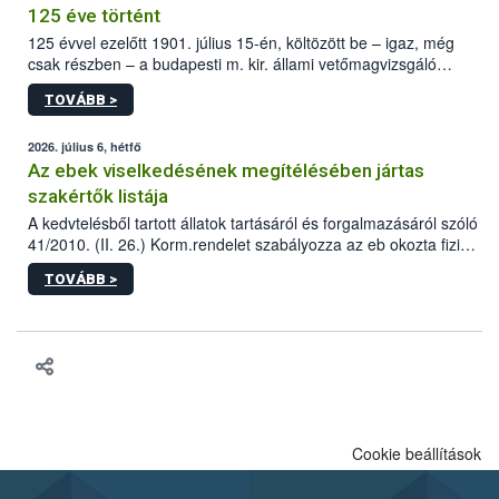
125 éve történt
125 évvel ezelőtt 1901. július 15-én, költözött be – igaz, még
csak részben – a budapesti m. kir. állami vetőmagvizsgáló
állomás a Kis Rókus utca 15. szám alatti, Czigler Győző által
TOVÁBB >
tervezett új épületébe.
2026. július 6, hétfő
Az ebek viselkedésének megítélésében jártas
szakértők listája
A kedvtelésből tartott állatok tartásáról és forgalmazásáról szóló
41/2010. (II. 26.) Korm.rendelet szabályozza az eb okozta fizikai
sérülés, illetve ennek veszélye keletkezésekor felmerülő
TOVÁBB >
hatósági feladatokat, valamint a veszélyes eb tartását és annak
engedélyezését. Ezen eljárások során szükség esetén be kell
vonni az ebek viselkedésének megítélésében jártas szakértőt.
Cookie beállítások