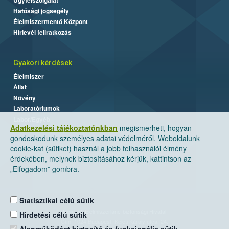
Hatósági jogsegély
Élelmiszermentő Központ
Hírlevél feliratkozás
Gyakori kérdések
Élelmiszer
Állat
Növény
Laboratóriumok
Labor/Egyéb
Adatkezelési tájékoztatónkban
megismerheti, hogyan
gondoskodunk személyes adatai védelméről. Weboldalunk
cookie-kat (sütiket) használ a jobb felhasználói élmény
érdekében, melynek biztosításához kérjük, kattintson az
„Elfogadom” gombra.
Statisztikai célú sütik
Nemzeti Élelmiszerlánc-biztonsági Hivatal
Hirdetési célú sütik
Cím: 1024 Budapest, Keleti Károly utca. 24.