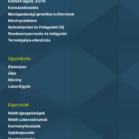
Kiemelt ügyek, EUTR
Kockázatkezelés
Mezőgazdasági genetikai erőforrások
Növényvédelem
Nyilvántartási és Felügyeleti Díj
Rendszerszervezés és felügyelet
Termékpálya-ellenőrzés
Ügyintézés
Élelmiszer
Állat
Növény
Labor/Egyéb
Kapcsolat
Nébih Igazgatóságok
Nébih Laboratóriumok
Kormányhivatalok
Sajtókapcsolat
Ügyfélszolgálat