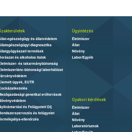
Szakterületek
Ügyintézés
Állat-egészségügy és állatvédelem
Élelmiszer
Állategészségügyi diagnosztika
Állat
Állatgyógyászati termékek
Növény
Borászat és alkoholos italok
Labor/Egyéb
Élelmiszer- és takarmánybiztonság
Élelmiszerlánc-biztonsági laborhálózat
Járványvédelem
Kiemelt ügyek, EUTR
Kockázatkezelés
Mezőgazdasági genetikai erőforrások
Gyakori kérdések
Növényvédelem
Nyilvántartási és Felügyeleti Díj
Élelmiszer
Rendszerszervezés és felügyelet
Állat
Termékpálya-ellenőrzés
Növény
Laboratóriumok