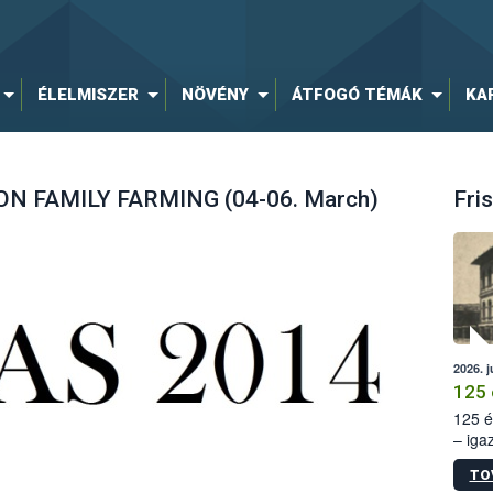
ÉLELMISZER
NÖVÉNY
ÁTFOGÓ TÉMÁK
KA
 FAMILY FARMING (04-06. March)
Fris
2026. j
125 
125 é
– iga
állam
TO
15. sz