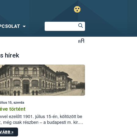
PCSOLAT
s hírek
úlius 15, szerda
éve történt
vvel ezelőtt 1901. július 15-én, költözött be
z, még csak részben – a budapesti m. kir.
i vetőmagvizsgáló állomás a Kis Rókus utca
VÁBB >
ám alatti, Czigler Győző által tervezett új