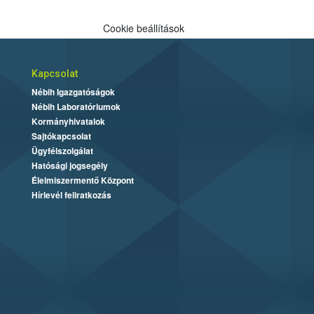
Cookie beállítások
Kapcsolat
Nébih Igazgatóságok
Nébih Laboratóriumok
Kormányhivatalok
Sajtókapcsolat
Ügyfélszolgálat
Hatósági jogsegély
Élelmiszermentő Központ
Hírlevél feliratkozás