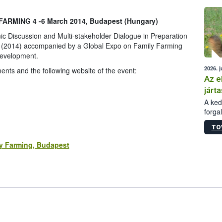
épüle
RMING 4 -6 March 2014, Budapest (Hungary)
ic Discussion and Multi-stakeholder Dialogue in Preparation
ng (2014) accompanied by a Global Expo on Family Farming
Development.
2026. j
nts and the following website of the event:
Az e
járta
A kedv
forga
Korm.
TO
sérül
felme
y Farming, Budapest
veszé
Ezen 
vonni
jártas