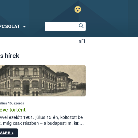
PCSOLAT
s hírek
úlius 15, szerda
éve történt
vvel ezelőtt 1901. július 15-én, költözött be
z, még csak részben – a budapesti m. kir.
i vetőmagvizsgáló állomás a Kis Rókus utca
VÁBB >
ám alatti, Czigler Győző által tervezett új