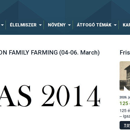
ÉLELMISZER
NÖVÉNY
ÁTFOGÓ TÉMÁK
KA
 FAMILY FARMING (04-06. March)
Fris
2026. j
125 
125 é
– iga
állam
TO
15. sz