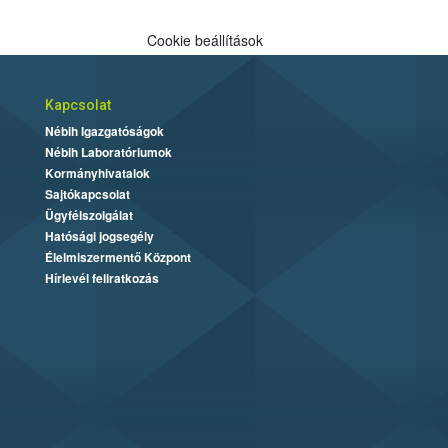
Cookie beállítások
Kapcsolat
Nébih Igazgatóságok
Nébih Laboratóriumok
Kormányhivatalok
Sajtókapcsolat
Ügyfélszolgálat
Hatósági jogsegély
Élelmiszermentő Központ
Hírlevél feliratkozás