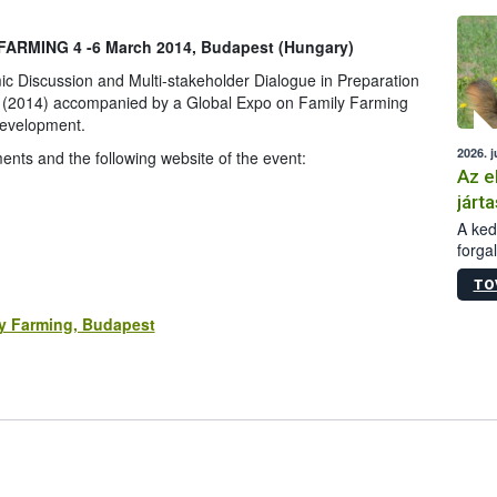
épüle
RMING 4 -6 March 2014, Budapest (Hungary)
ic Discussion and Multi-stakeholder Dialogue in Preparation
ng (2014) accompanied by a Global Expo on Family Farming
Development.
2026. j
nts and the following website of the event:
Az e
járta
A kedv
forga
Korm.
TO
sérül
felme
y Farming, Budapest
veszé
Ezen 
vonni
jártas