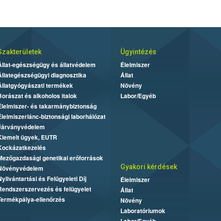
Szakterületek
Ügyintézés
Állat-egészségügy és állatvédelem
Élelmiszer
Állategészségügyi diagnosztika
Állat
Állatgyógyászati termékek
Növény
Borászat és alkoholos italok
Labor/Egyéb
Élelmiszer- és takarmánybiztonság
Élelmiszerlánc-biztonsági laborhálózat
Járványvédelem
Kiemelt ügyek, EUTR
Kockázatkezelés
Mezőgazdasági genetikai erőforrások
Gyakori kérdések
Növényvédelem
Nyilvántartási és Felügyeleti Díj
Élelmiszer
Rendszerszervezés és felügyelet
Állat
Termékpálya-ellenőrzés
Növény
Laboratóriumok