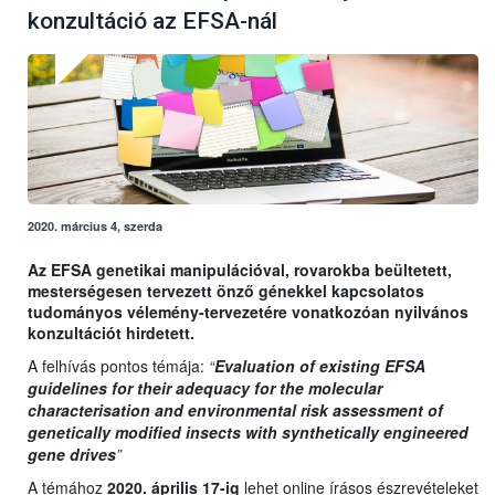
konzultáció az EFSA-nál
2020. március 4, szerda
Az EFSA genetikai manipulációval, rovarokba beültetett,
mesterségesen tervezett önző génekkel kapcsolatos
tudományos vélemény-tervezetére vonatkozóan nyilvános
konzultációt hirdetett.
A felhívás pontos témája:
“
Evaluation of existing EFSA
guidelines for their adequacy for the molecular
characterisation and environmental risk assessment of
genetically modified insects with synthetically engineered
gene drives
”
A témához
2020. április 17-ig
lehet online írásos észrevételeket