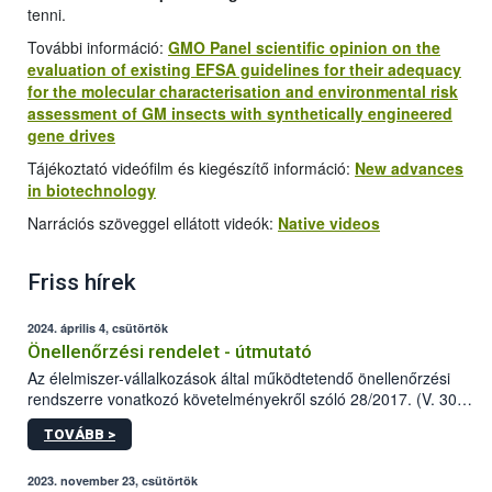
tenni.
További információ:
GMO Panel scientific opinion on the
evaluation of existing EFSA guidelines for their adequacy
for the molecular characterisation and environmental risk
assessment of GM insects with synthetically engineered
gene drives
Tájékoztató videófilm és kiegészítő információ:
New advances
in biotechnology
Narrációs szöveggel ellátott videók:
Native videos
Friss hírek
2024. április 4, csütörtök
Önellenőrzési rendelet - útmutató
Az élelmiszer-vállalkozások által működtetendő önellenőrzési
rendszerre vonatkozó követelményekről szóló 28/2017. (V. 30.)
FM rendelet (a továbbiakban: rendelet) 2023 novemberi
TOVÁBB >
módosítása komoly változást jelent a közép- és
nagyvállalkozások önellenőrzési tevékenységében.
2023. november 23, csütörtök