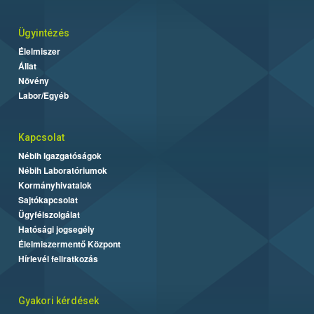
Ügyintézés
Élelmiszer
Állat
Növény
Labor/Egyéb
Kapcsolat
Nébih Igazgatóságok
Nébih Laboratóriumok
Kormányhivatalok
Sajtókapcsolat
Ügyfélszolgálat
Hatósági jogsegély
Élelmiszermentő Központ
Hírlevél feliratkozás
Gyakori kérdések