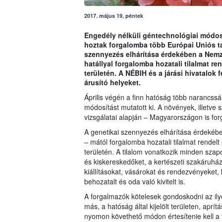
2017. május 19, péntek
Engedély nélküli géntechnológiai módosí
hoztak forgalomba több Európai Uniós t
szennyezés elhárítása érdekében a Nemze
hatállyal forgalomba hozatali tilalmat re
területén. A NÉBIH és a járási hivatalok 
árusító helyeket.
Április végén a finn hatóság több narancssár
módosítást mutatott ki. A növények, illetv
vizsgálatai alapján – Magyarországon is for
A genetikai szennyezés elhárítása érdekéb
– mától forgalomba hozatali tilalmat rendel
területén. A tilalom vonatkozik minden sza
és kiskereskedőket, a kertészeti szakáruház
kiállításokat, vásárokat és rendezvényeket,
behozatalt és oda való kivitelt is.
A forgalmazók kötelesek gondoskodni az ily
más, a hatóság által kijelölt területen, apr
nyomon követhető módon értesítenie kell a t