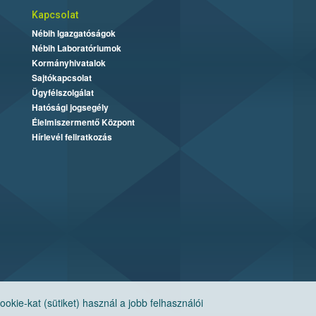
Kapcsolat
Nébih Igazgatóságok
Nébih Laboratóriumok
Kormányhivatalok
Sajtókapcsolat
Ügyfélszolgálat
Hatósági jogsegély
Élelmiszermentő Központ
Hírlevél feliratkozás
ie-kat (sütiket) használ a jobb felhasználói