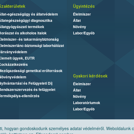
Szakterületek
Ügyintézés
Állat-egészségügy és állatvédelem
Élelmiszer
Állategészségügyi diagnosztika
Állat
Állatgyógyászati termékek
Növény
Borászat és alkoholos italok
Labor/Egyéb
Élelmiszer- és takarmánybiztonság
Élelmiszerlánc-biztonsági laborhálózat
Járványvédelem
Kiemelt ügyek, EUTR
Kockázatkezelés
Mezőgazdasági genetikai erőforrások
Gyakori kérdések
Növényvédelem
Nyilvántartási és Felügyeleti Díj
Élelmiszer
Rendszerszervezés és felügyelet
Állat
Termékpálya-ellenőrzés
Növény
Laboratóriumok
Labor/Egyéb
, hogyan gondoskodunk személyes adatai védelméről. Weboldalunk cook