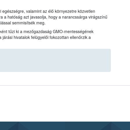
i egészségre, valamint az élő környezetre közvetlen
a a hatóság azt javasolja, hogy a narancssárga virágszínű
álással semmisítsék meg.
célként tűzi ki a mezőgazdaság GMO-mentességének
rási hivatalok felügyelői fokozottan ellenőrzik a