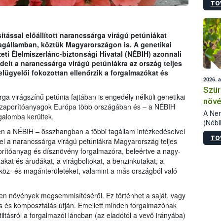
TO
kőris
jelen
talál
azono
tással előállított narancssárga virágú petúniákat
folyta
agállamban, köztük Magyarországon is. A genetikai
intéz
ti Élelmiszerlánc-biztonsági Hivatal (NÉBIH) azonnali
össze
ndelt a narancssárga virágú petúniákra az ország teljes
érdek
felügyelői fokozottan ellenőrzik a forgalmazókat és
2026. 
Szür
ga virágszínű petúnia fajtában is engedély nélküli genetikai
növé
e szaporítóanyagok Európa több országában és – a NÉBIH
szől
A Nem
galomba kerültek.
(Nébi
en a NÉBIH – összhangban a többi tagállam intézkedéseivel
Klart
TO
módos
t el a narancssárga virágú petúniákra Magyarország teljes
egész
porítóanyag és dísznövény forgalmazóra, beleértve a nagy-
felha
akat és árudákat, a virágboltokat, a benzinkutakat, a
célja
 köz- és magánterületeket, valamint a más országból való
lehet
Az Or
en növények megsemmisítéséről. Ez történhet a saját, vagy
felha
ítás és komposztálás útján. Emellett minden forgalmazónak
terme
iltásról a forgalmazói láncban (az eladótól a vevő irányába)