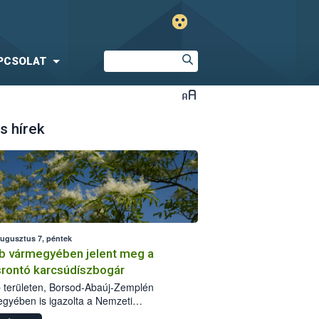
PCSOLAT
s hírek
augusztus 7, péntek
b vármegyében jelent meg a
srontó karcsúdíszbogár
 területen, Borsod-Abaúj-Zemplén
gyében is igazolta a Nemzeti
iszerlánc-biztonsági Hivatal (Nébih) a