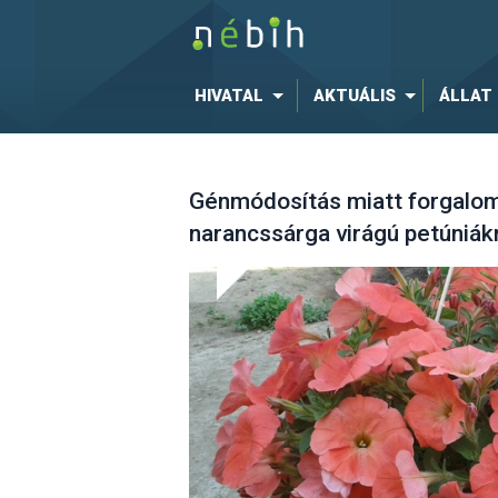
HIVATAL
AKTUÁLIS
ÁLLAT
Génmódosítás miatt forgalomba
narancssárga virágú petúniá