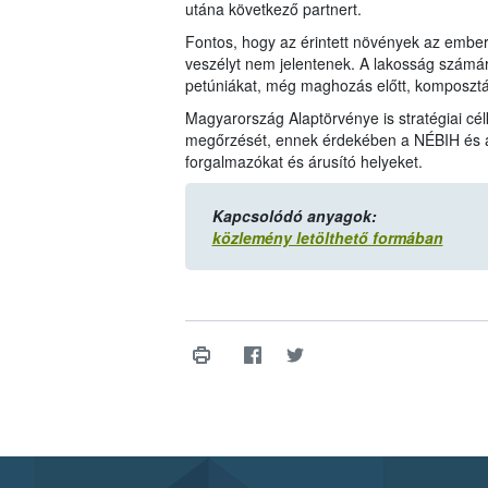
utána következő partnert.
Fontos, hogy az érintett növények az ember
veszélyt nem jelentenek. A lakosság számár
petúniákat, még maghozás előtt, komposzt
Magyarország Alaptörvénye is stratégiai 
megőrzését, ennek érdekében a NÉBIH és a já
forgalmazókat és árusító helyeket.
Kapcsolódó anyagok:
közlemény letölthető formában