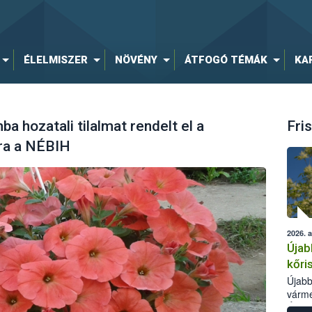
ÉLELMISZER
NÖVÉNY
ÁTFOGÓ TÉMÁK
KA
 hozatali tilalmat rendelt el a
Fris
kra a NÉBIH
2026. 
Újab
kőri
Újabb
várme
Élelm