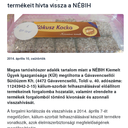
termékeit hívta vissza a NÉBIH
2014. április 10, csütörtök
Magas tartósítószer adalék tartalom miatt a NÉBIH Kiemelt
Ügyek Igazgatósága (KÜI) megtiltotta a Gávavencsellői
Sütőüzem Kft. (4472 Gávavencsellő, Toldi u. 40. adószáma:
11243942-2-15) kálium-szorbát felhasználásával előállított
termékeinek forgalomba hozatalát, valamint elrendelte a
termékek forgalomból történő kivonását és azonnali
visszahívását.
A forgalmi korlátozás és visszahívás a 2014. április 7-ét
megelőzően, kálium-szorbát felhasználásával készült termékre
vonatkozik, azok élelmiszerbiztonsági megfelelőségének