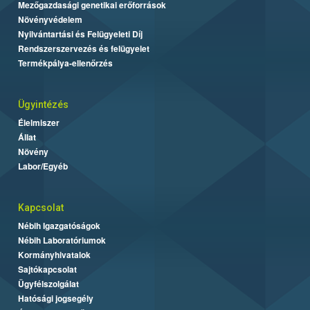
Mezőgazdasági genetikai erőforrások
Növényvédelem
Nyilvántartási és Felügyeleti Díj
Rendszerszervezés és felügyelet
Termékpálya-ellenőrzés
Ügyintézés
Élelmiszer
Állat
Növény
Labor/Egyéb
Kapcsolat
Nébih Igazgatóságok
Nébih Laboratóriumok
Kormányhivatalok
Sajtókapcsolat
Ügyfélszolgálat
Hatósági jogsegély