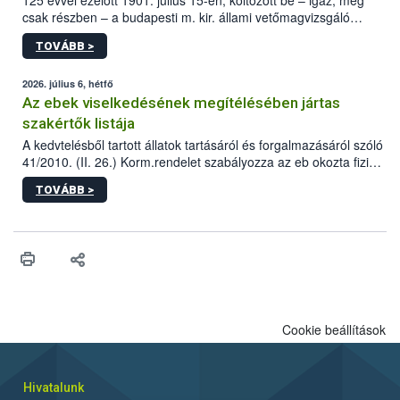
125 évvel ezelőtt 1901. július 15-én, költözött be – igaz, még
csak részben – a budapesti m. kir. állami vetőmagvizsgáló
állomás a Kis Rókus utca 15. szám alatti, Czigler Győző által
TOVÁBB >
tervezett új épületébe.
2026. július 6, hétfő
Az ebek viselkedésének megítélésében jártas
szakértők listája
A kedvtelésből tartott állatok tartásáról és forgalmazásáról szóló
41/2010. (II. 26.) Korm.rendelet szabályozza az eb okozta fizikai
sérülés, illetve ennek veszélye keletkezésekor felmerülő
TOVÁBB >
hatósági feladatokat, valamint a veszélyes eb tartását és annak
engedélyezését. Ezen eljárások során szükség esetén be kell
vonni az ebek viselkedésének megítélésében jártas szakértőt.
Cookie beállítások
Hivatalunk