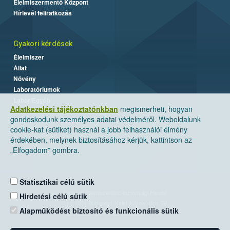
Élelmiszermentő Központ
Hírlevél feliratkozás
Gyakori kérdések
Élelmiszer
Állat
Növény
Laboratóriumok
Labor/Egyéb
Adatkezelési tájékoztatónkban
megismerheti, hogyan
gondoskodunk személyes adatai védelméről. Weboldalunk
cookie-kat (sütiket) használ a jobb felhasználói élmény
érdekében, melynek biztosításához kérjük, kattintson az
„Elfogadom” gombra.
Statisztikai célú sütik
Nemzeti Élelmiszerlánc-biztonsági Hivatal
Hirdetési célú sütik
Cím: 1024 Budapest, Keleti Károly utca. 24.
Alapműködést biztosító és funkcionális sütik
Levelezési cím: 1525 Budapest. Pf. 30.