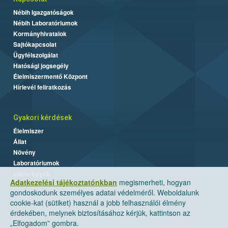
Nébih Igazgatóságok
Nébih Laboratóriumok
Kormányhivatalok
Sajtókapcsolat
Ügyfélszolgálat
Hatósági jogsegély
Élelmiszermentő Központ
Hírlevél feliratkozás
Gyakori kérdések
Élelmiszer
Állat
Növény
Laboratóriumok
Labor/Egyéb
Adatkezelési tájékoztatónkban
megismerheti, hogyan
gondoskodunk személyes adatai védelméről. Weboldalunk
cookie-kat (sütiket) használ a jobb felhasználói élmény
érdekében, melynek biztosításához kérjük, kattintson az
„Elfogadom” gombra.