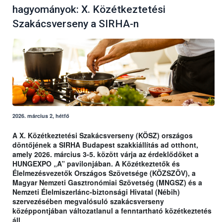
hagyományok: X. Közétkeztetési
Szakácsverseny a SIRHA-n
2026. március 2, hétfő
A X. Közétkeztetési Szakácsverseny (KÖSZ) országos
döntőjének a SIRHA Budapest szakkiállítás ad otthont,
amely 2026. március 3-5. között várja az érdeklődőket a
HUNGEXPO „A” pavilonjában. A Közétkeztetők és
Élelmezésvezetők Országos Szövetsége (KÖZSZÖV), a
Magyar Nemzeti Gasztronómiai Szövetség (MNGSZ) és a
Nemzeti Élelmiszerlánc-biztonsági Hivatal (Nébih)
szervezésében megvalósuló szakácsverseny
középpontjában változatlanul a fenntartható közétkeztetés
áll.