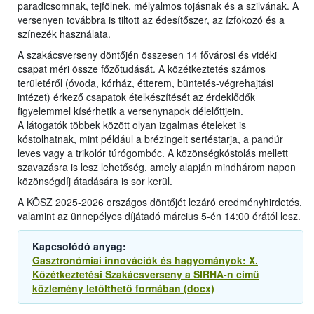
paradicsomnak, tejfölnek, mélyalmos tojásnak és a szilvának. A
versenyen továbbra is tiltott az édesítőszer, az ízfokozó és a
színezék használata.
A szakácsverseny döntőjén összesen 14 fővárosi és vidéki
csapat méri össze főzőtudását. A közétkeztetés számos
területéről (óvoda, kórház, étterem, büntetés-végrehajtási
intézet) érkező csapatok ételkészítését az érdeklődők
figyelemmel kísérhetik a versenynapok délelőttjein.
A látogatók többek között olyan izgalmas ételeket is
kóstolhatnak, mint például a brézingelt sertéstarja, a pandúr
leves vagy a trikolór túrógombóc. A közönségkóstolás mellett
szavazásra is lesz lehetőség, amely alapján mindhárom napon
közönségdíj átadására is sor kerül.
A KÖSZ 2025-2026 országos döntőjét lezáró eredményhirdetés,
valamint az ünnepélyes díjátadó március 5-én 14:00 órától lesz.
Kapcsolódó anyag:
Gasztronómiai innovációk és hagyományok: X.
Közétkeztetési Szakácsverseny a SIRHA-n című
közlemény letölthető formában (docx)