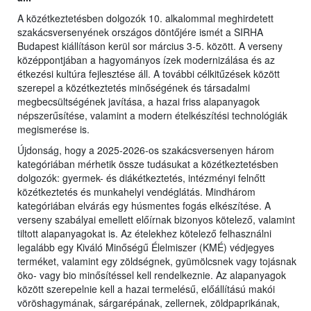
A közétkeztetésben dolgozók 10. alkalommal meghirdetett
szakácsversenyének országos döntőjére ismét a SIRHA
Budapest kiállításon kerül sor március 3-5. között. A verseny
középpontjában a hagyományos ízek modernizálása és az
étkezési kultúra fejlesztése áll. A további célkitűzések között
szerepel a közétkeztetés minőségének és társadalmi
megbecsültségének javítása, a hazai friss alapanyagok
népszerűsítése, valamint a modern ételkészítési technológiák
megismerése is.
Újdonság, hogy a 2025-2026-os szakácsversenyen három
kategóriában mérhetik össze tudásukat a közétkeztetésben
dolgozók: gyermek- és diákétkeztetés, intézményi felnőtt
közétkeztetés és munkahelyi vendéglátás. Mindhárom
kategóriában elvárás egy húsmentes fogás elkészítése. A
verseny szabályai emellett előírnak bizonyos kötelező, valamint
tiltott alapanyagokat is. Az ételekhez kötelező felhasználni
legalább egy Kiváló Minőségű Élelmiszer (KMÉ) védjegyes
terméket, valamint egy zöldségnek, gyümölcsnek vagy tojásnak
öko- vagy bio minősítéssel kell rendelkeznie. Az alapanyagok
között szerepelnie kell a hazai termelésű, előállítású makói
vöröshagymának, sárgarépának, zellernek, zöldpaprikának,