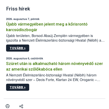
Friss hírek
2026. augusztus 7, péntek
Újabb vármegyében jelent meg a kőrisrontó
karcsúdíszbogár
Újabb területen, Borsod-Abaúj-Zemplén vármegyében is
igazolta a Nemzeti Élelmiszerlánc-biztonsági Hivatal (Nébih) a
kőrisrontó karcsúdíszbogár (Agrilus planipennis) jelenlétét. A
TOVÁBB >
kártevőt nem csak színcsapdában találták meg, de már fertőzött
fában is azonosították. A növényvédelmi szakemberek folytatják
az intenzív felderítést, emellett az intézkedéseket a szlovák
2026. augusztus 6, csütörtök
hatósággal is összehangolják a terjedés megállítása érdekében.
Szüret után is alkalmazható három növényvédő szer
az amerikai szőlőkabóca ellen
A Nemzeti Élelmiszerlánc-biztonsági Hivatal (Nébih) három
növényvédő szer – Decis Forte, Klartan 24 EW, Oroganic –
engedélyokiratát módosította, így azok a szüretet követően,
TOVÁBB >
egészen a vesszőérettség (BBCH 91) stádiumáig
felhasználhatóak a szőlőben. A kiterjesztések célja, hogy a korai
érésű szőlőkben is legyen lehetőség a károsító elleni további
védekezésre. Az Oroganic készítmény kis kiszerelésben kiskerti
felhasználók számára is elérhető és ökológiai termesztésben is