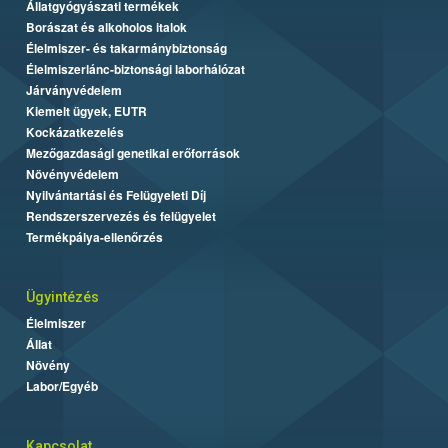
Állatgyógyászati termékek
Borászat és alkoholos italok
Élelmiszer- és takarmánybiztonság
Élelmiszerlánc-biztonsági laborhálózat
Járványvédelem
Kiemelt ügyek, EUTR
Kockázatkezelés
Mezőgazdasági genetikai erőforrások
Növényvédelem
Nyilvántartási és Felügyeleti Díj
Rendszerszervezés és felügyelet
Termékpálya-ellenőrzés
Ügyintézés
Élelmiszer
Állat
Növény
Labor/Egyéb
Kapcsolat