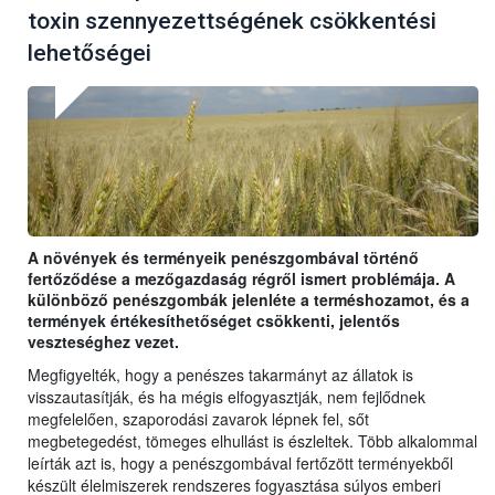
toxin szennyezettségének csökkentési
lehetőségei
A növények és terményeik penészgombával történő
fertőződése a mezőgazdaság régről ismert problémája. A
különböző penészgombák jelenléte a terméshozamot, és a
termények értékesíthetőséget csökkenti, jelentős
veszteséghez vezet.
Megfigyelték, hogy a penészes takarmányt az állatok is
visszautasítják, és ha mégis elfogyasztják, nem fejlődnek
megfelelően, szaporodási zavarok lépnek fel, sőt
megbetegedést, tömeges elhullást is észleltek. Több alkalommal
leírták azt is, hogy a penészgombával fertőzött terményekből
készült élelmiszerek rendszeres fogyasztása súlyos emberi