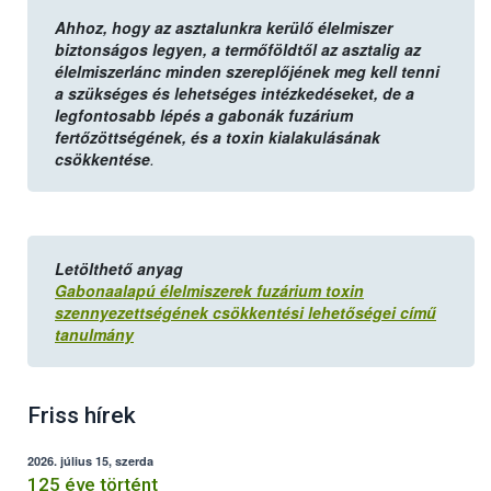
Ahhoz, hogy az asztalunkra kerülő élelmiszer
biztonságos legyen, a termőföldtől az asztalig az
élelmiszerlánc minden szereplőjének meg kell tenni
a szükséges és lehetséges intézkedéseket, de a
legfontosabb lépés a gabonák fuzárium
fertőzöttségének, és a toxin kialakulásának
csökkentése
.
Letölthető anyag
Gabonaalapú élelmiszerek fuzárium toxin
szennyezettségének csökkentési lehetőségei című
tanulmány
Friss hírek
2026. július 15, szerda
125 éve történt