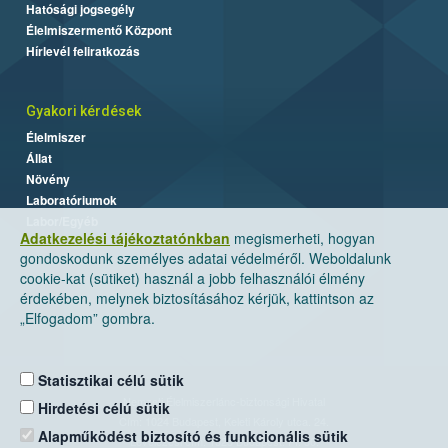
Hatósági jogsegély
Élelmiszermentő Központ
Hírlevél feliratkozás
Gyakori kérdések
Élelmiszer
Állat
Növény
Laboratóriumok
Labor/Egyéb
Adatkezelési tájékoztatónkban
megismerheti, hogyan
gondoskodunk személyes adatai védelméről. Weboldalunk
cookie-kat (sütiket) használ a jobb felhasználói élmény
érdekében, melynek biztosításához kérjük, kattintson az
„Elfogadom” gombra.
Statisztikai célú sütik
Nemzeti Élelmiszerlánc-biztonsági Hivatal
Hirdetési célú sütik
Cím: 1024 Budapest, Keleti Károly utca. 24.
Alapműködést biztosító és funkcionális sütik
Levelezési cím: 1525 Budapest. Pf. 30.