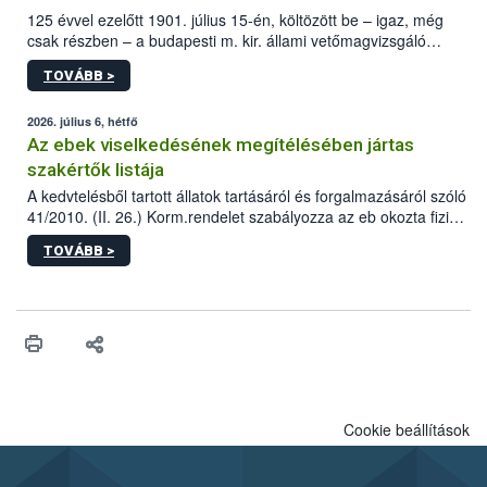
125 évvel ezelőtt 1901. július 15-én, költözött be – igaz, még
csak részben – a budapesti m. kir. állami vetőmagvizsgáló
állomás a Kis Rókus utca 15. szám alatti, Czigler Győző által
TOVÁBB >
tervezett új épületébe.
2026. július 6, hétfő
Az ebek viselkedésének megítélésében jártas
szakértők listája
A kedvtelésből tartott állatok tartásáról és forgalmazásáról szóló
41/2010. (II. 26.) Korm.rendelet szabályozza az eb okozta fizikai
sérülés, illetve ennek veszélye keletkezésekor felmerülő
TOVÁBB >
hatósági feladatokat, valamint a veszélyes eb tartását és annak
engedélyezését. Ezen eljárások során szükség esetén be kell
vonni az ebek viselkedésének megítélésében jártas szakértőt.
Cookie beállítások