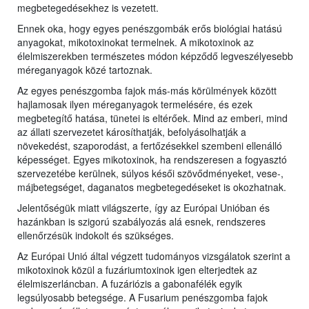
megbetegedésekhez is vezetett.
Ennek oka, hogy egyes penészgombák erős biológiai hatású
anyagokat, mikotoxinokat termelnek. A mikotoxinok az
élelmiszerekben természetes módon képződő legveszélyesebb
méreganyagok közé tartoznak.
Az egyes penészgomba fajok más-más körülmények között
hajlamosak ilyen méreganyagok termelésére, és ezek
megbetegítő hatása, tünetei is eltérőek. Mind az emberi, mind
az állati szervezetet károsíthatják, befolyásolhatják a
növekedést, szaporodást, a fertőzésekkel szembeni ellenálló
képességet. Egyes mikotoxinok, ha rendszeresen a fogyasztó
szervezetébe kerülnek, súlyos késői szövődményeket, vese-,
májbetegséget, daganatos megbetegedéseket is okozhatnak.
Jelentőségük miatt világszerte, így az Európai Unióban és
hazánkban is szigorú szabályozás alá esnek, rendszeres
ellenőrzésük indokolt és szükséges.
Az Európai Unió által végzett tudományos vizsgálatok szerint a
mikotoxinok közül a fuzáriumtoxinok igen elterjedtek az
élelmiszerláncban. A fuzáriózis a gabonafélék egyik
legsúlyosabb betegsége. A Fusarium penészgomba fajok