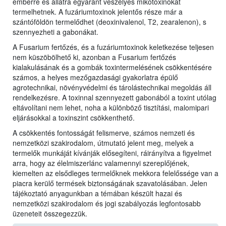
emberre és állatra egyaránt veszélyes mikotoxinokat
termelhetnek. A fuzáriumtoxinok jelentős része már a
szántóföldön termelődhet (deoxinivalenol, T2, zearalenon), s
szennyezheti a gabonákat.
A Fusarium fertőzés, és a fuzáriumtoxinok keletkezése teljesen
nem küszöbölhető ki, azonban a Fusarium fertőzés
kialakulásának és a gombák toxintermelésének csökkentésére
számos, a helyes mezőgazdasági gyakorlatra épülő
agrotechnikai, növényvédelmi és tárolástechnikai megoldás áll
rendelkezésre. A toxinnal szennyezett gabonából a toxint utólag
eltávolítani nem lehet, noha a különböző tisztítási, malomipari
eljárásokkal a toxinszint csökkenthető.
A csökkentés fontosságát felismerve, számos nemzeti és
nemzetközi szakirodalom, útmutató jelent meg, melyek a
termelők munkáját kívánják elősegíteni, ráirányítva a figyelmet
arra, hogy az élelmiszerlánc valamennyi szereplőjének,
kiemelten az elsődleges termelőknek mekkora felelőssége van a
piacra kerülő termések biztonságának szavatolásában. Jelen
tájékoztató anyagunkban a témában készült hazai és
nemzetközi szakirodalom és jogi szabályozás legfontosabb
üzeneteit összegezzük.