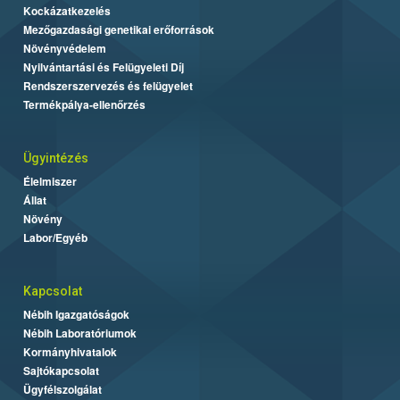
Kockázatkezelés
Mezőgazdasági genetikai erőforrások
Növényvédelem
Nyilvántartási és Felügyeleti Díj
Rendszerszervezés és felügyelet
Termékpálya-ellenőrzés
Ügyintézés
Élelmiszer
Állat
Növény
Labor/Egyéb
Kapcsolat
Nébih Igazgatóságok
Nébih Laboratóriumok
Kormányhivatalok
Sajtókapcsolat
Ügyfélszolgálat