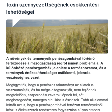
toxin szennyezettségének csökkentési
lehetőségei
A növények és terményeik penészgombával történő
fertőződése a mezőgazdaság régről ismert problémája. A
különböző penészgombák jelenléte a terméshozamot, és a
termények értékesíthetőséget csökkenti, jelentős
veszteséghez vezet.
Megfigyelték, hogy a penészes takarmányt az állatok is
visszautasítják, és ha mégis elfogyasztják, nem fejlődnek
megfelelően, szaporodási zavarok lépnek fel, sőt
megbetegedést, tömeges elhullást is észleltek. Több alkalommal
leírták azt is, hogy a penészgombával fertőzött terményekből
készült élelmiszerek rendszeres fogyasztása súlyos emberi