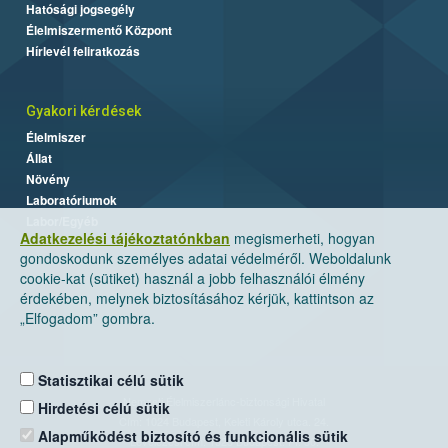
Hatósági jogsegély
Élelmiszermentő Központ
Hírlevél feliratkozás
Gyakori kérdések
Élelmiszer
Állat
Növény
Laboratóriumok
Labor/Egyéb
Adatkezelési tájékoztatónkban
megismerheti, hogyan
gondoskodunk személyes adatai védelméről. Weboldalunk
cookie-kat (sütiket) használ a jobb felhasználói élmény
érdekében, melynek biztosításához kérjük, kattintson az
„Elfogadom” gombra.
Statisztikai célú sütik
Nemzeti Élelmiszerlánc-biztonsági Hivatal
Hirdetési célú sütik
Cím: 1024 Budapest, Keleti Károly utca. 24.
Alapműködést biztosító és funkcionális sütik
Levelezési cím: 1525 Budapest. Pf. 30.