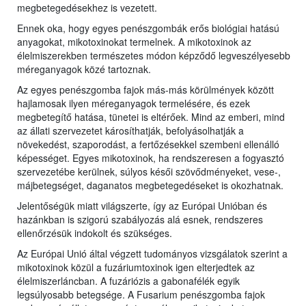
megbetegedésekhez is vezetett.
Ennek oka, hogy egyes penészgombák erős biológiai hatású
anyagokat, mikotoxinokat termelnek. A mikotoxinok az
élelmiszerekben természetes módon képződő legveszélyesebb
méreganyagok közé tartoznak.
Az egyes penészgomba fajok más-más körülmények között
hajlamosak ilyen méreganyagok termelésére, és ezek
megbetegítő hatása, tünetei is eltérőek. Mind az emberi, mind
az állati szervezetet károsíthatják, befolyásolhatják a
növekedést, szaporodást, a fertőzésekkel szembeni ellenálló
képességet. Egyes mikotoxinok, ha rendszeresen a fogyasztó
szervezetébe kerülnek, súlyos késői szövődményeket, vese-,
májbetegséget, daganatos megbetegedéseket is okozhatnak.
Jelentőségük miatt világszerte, így az Európai Unióban és
hazánkban is szigorú szabályozás alá esnek, rendszeres
ellenőrzésük indokolt és szükséges.
Az Európai Unió által végzett tudományos vizsgálatok szerint a
mikotoxinok közül a fuzáriumtoxinok igen elterjedtek az
élelmiszerláncban. A fuzáriózis a gabonafélék egyik
legsúlyosabb betegsége. A Fusarium penészgomba fajok