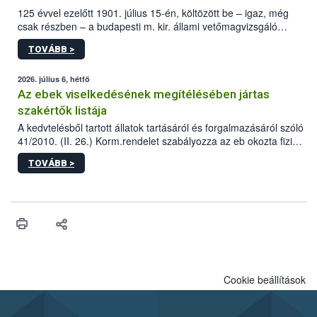
125 évvel ezelőtt 1901. július 15-én, költözött be – igaz, még
csak részben – a budapesti m. kir. állami vetőmagvizsgáló
állomás a Kis Rókus utca 15. szám alatti, Czigler Győző által
TOVÁBB >
tervezett új épületébe.
2026. július 6, hétfő
Az ebek viselkedésének megítélésében jártas
szakértők listája
A kedvtelésből tartott állatok tartásáról és forgalmazásáról szóló
41/2010. (II. 26.) Korm.rendelet szabályozza az eb okozta fizikai
sérülés, illetve ennek veszélye keletkezésekor felmerülő
TOVÁBB >
hatósági feladatokat, valamint a veszélyes eb tartását és annak
engedélyezését. Ezen eljárások során szükség esetén be kell
vonni az ebek viselkedésének megítélésében jártas szakértőt.
Cookie beállítások