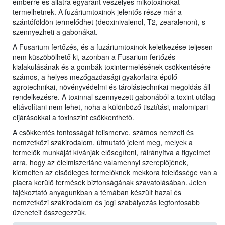
emberre és állatra egyaránt veszélyes mikotoxinokat
termelhetnek. A fuzáriumtoxinok jelentős része már a
szántóföldön termelődhet (deoxinivalenol, T2, zearalenon), s
szennyezheti a gabonákat.
A Fusarium fertőzés, és a fuzáriumtoxinok keletkezése teljesen
nem küszöbölhető ki, azonban a Fusarium fertőzés
kialakulásának és a gombák toxintermelésének csökkentésére
számos, a helyes mezőgazdasági gyakorlatra épülő
agrotechnikai, növényvédelmi és tárolástechnikai megoldás áll
rendelkezésre. A toxinnal szennyezett gabonából a toxint utólag
eltávolítani nem lehet, noha a különböző tisztítási, malomipari
eljárásokkal a toxinszint csökkenthető.
A csökkentés fontosságát felismerve, számos nemzeti és
nemzetközi szakirodalom, útmutató jelent meg, melyek a
termelők munkáját kívánják elősegíteni, ráirányítva a figyelmet
arra, hogy az élelmiszerlánc valamennyi szereplőjének,
kiemelten az elsődleges termelőknek mekkora felelőssége van a
piacra kerülő termések biztonságának szavatolásában. Jelen
tájékoztató anyagunkban a témában készült hazai és
nemzetközi szakirodalom és jogi szabályozás legfontosabb
üzeneteit összegezzük.