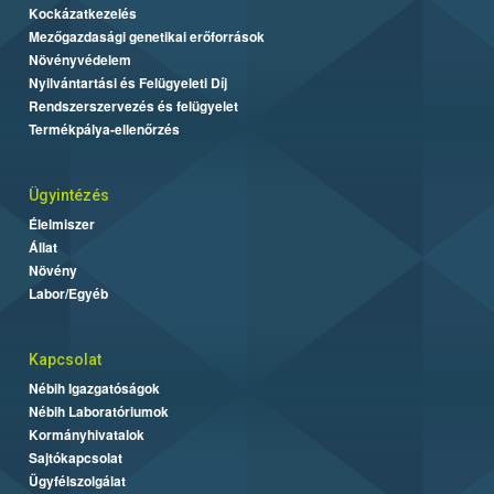
Kockázatkezelés
Mezőgazdasági genetikai erőforrások
Növényvédelem
Nyilvántartási és Felügyeleti Díj
Rendszerszervezés és felügyelet
Termékpálya-ellenőrzés
Ügyintézés
Élelmiszer
Állat
Növény
Labor/Egyéb
Kapcsolat
Nébih Igazgatóságok
Nébih Laboratóriumok
Kormányhivatalok
Sajtókapcsolat
Ügyfélszolgálat