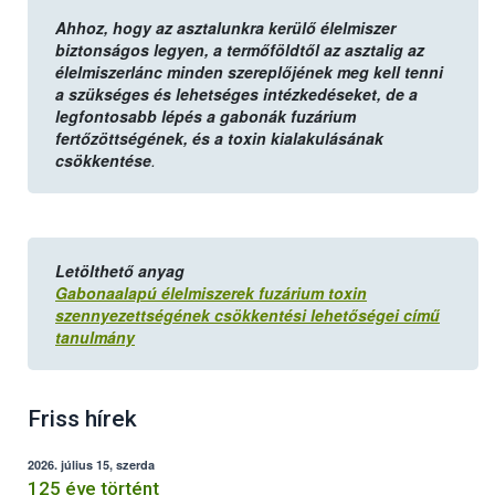
Ahhoz, hogy az asztalunkra kerülő élelmiszer
biztonságos legyen, a termőföldtől az asztalig az
élelmiszerlánc minden szereplőjének meg kell tenni
a szükséges és lehetséges intézkedéseket, de a
legfontosabb lépés a gabonák fuzárium
fertőzöttségének, és a toxin kialakulásának
csökkentése
.
Letölthető anyag
Gabonaalapú élelmiszerek fuzárium toxin
szennyezettségének csökkentési lehetőségei című
tanulmány
Friss hírek
2026. július 15, szerda
125 éve történt