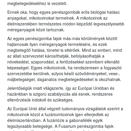
megbetegedésekhez is vezetett.
Ennek oka, hogy egyes penészgombák erős biológiai hatású
anyagokat, mikotoxinokat termelnek. A mikotoxinok az
élelmiszerekben természetes módon képződő legveszélyesebb
méreganyagok közé tartoznak.
Az egyes penészgomba fajok más-más körülmények között
hajlamosak ilyen méreganyagok termelésére, és ezek
megbetegítő hatása, tünetei is eltérőek. Mind az emberi, mind
az állati szervezetet károsíthatják, befolyásolhatják a
növekedést, szaporodást, a fertőzésekkel szembeni ellenálló
képességet. Egyes mikotoxinok, ha rendszeresen a fogyasztó
szervezetébe kerülnek, súlyos késői szövődményeket, vese-,
májbetegséget, daganatos megbetegedéseket is okozhatnak.
Jelentőségük miatt világszerte, így az Európai Unióban és
hazánkban is szigorú szabályozás alá esnek, rendszeres
ellenőrzésük indokolt és szükséges.
Az Európai Unió által végzett tudományos vizsgálatok szerint a
mikotoxinok közül a fuzáriumtoxinok igen elterjedtek az
élelmiszerláncban. A fuzáriózis a gabonafélék egyik
legsúlyosabb betegsége. A Fusarium penészgomba fajok