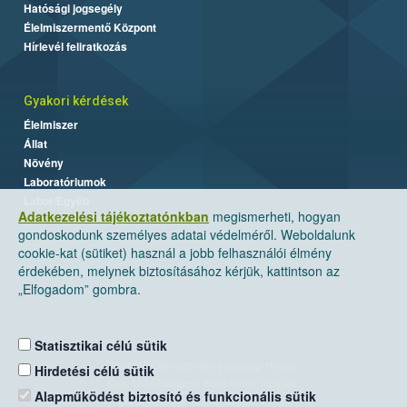
Hatósági jogsegély
Élelmiszermentő Központ
Hírlevél feliratkozás
Gyakori kérdések
Élelmiszer
Állat
Növény
Laboratóriumok
Labor/Egyéb
Adatkezelési tájékoztatónkban
megismerheti, hogyan
gondoskodunk személyes adatai védelméről. Weboldalunk
cookie-kat (sütiket) használ a jobb felhasználói élmény
érdekében, melynek biztosításához kérjük, kattintson az
„Elfogadom” gombra.
Statisztikai célú sütik
Nemzeti Élelmiszerlánc-biztonsági Hivatal
Hirdetési célú sütik
Cím: 1024 Budapest, Keleti Károly utca. 24.
Alapműködést biztosító és funkcionális sütik
Levelezési cím: 1525 Budapest. Pf. 30.