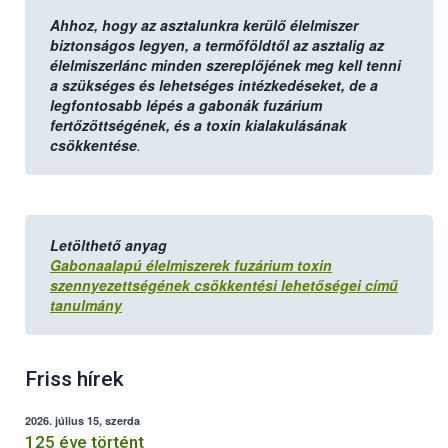
Ahhoz, hogy az asztalunkra kerülő élelmiszer
biztonságos legyen, a termőföldtől az asztalig az
élelmiszerlánc minden szereplőjének meg kell tenni
a szükséges és lehetséges intézkedéseket, de a
legfontosabb lépés a gabonák fuzárium
fertőzöttségének, és a toxin kialakulásának
csökkentése
.
Letölthető anyag
Gabonaalapú élelmiszerek fuzárium toxin
szennyezettségének csökkentési lehetőségei című
tanulmány
Friss hírek
2026. július 15, szerda
125 éve történt