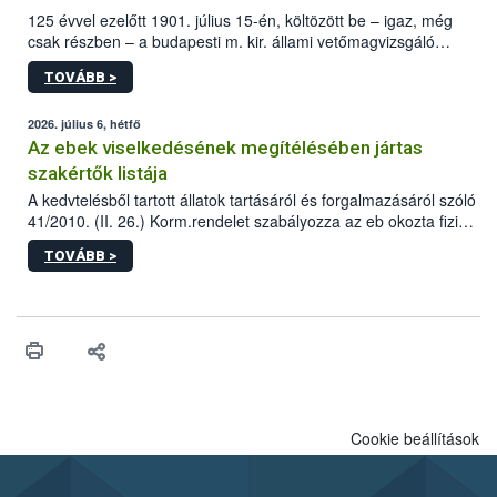
125 évvel ezelőtt 1901. július 15-én, költözött be – igaz, még
csak részben – a budapesti m. kir. állami vetőmagvizsgáló
állomás a Kis Rókus utca 15. szám alatti, Czigler Győző által
TOVÁBB >
tervezett új épületébe.
2026. július 6, hétfő
Az ebek viselkedésének megítélésében jártas
szakértők listája
A kedvtelésből tartott állatok tartásáról és forgalmazásáról szóló
41/2010. (II. 26.) Korm.rendelet szabályozza az eb okozta fizikai
sérülés, illetve ennek veszélye keletkezésekor felmerülő
TOVÁBB >
hatósági feladatokat, valamint a veszélyes eb tartását és annak
engedélyezését. Ezen eljárások során szükség esetén be kell
vonni az ebek viselkedésének megítélésében jártas szakértőt.
Cookie beállítások