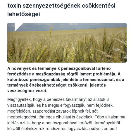
toxin szennyezettségének csökkentési
lehetőségei
A növények és terményeik penészgombával történő
fertőződése a mezőgazdaság régről ismert problémája. A
különböző penészgombák jelenléte a terméshozamot, és a
termények értékesíthetőséget csökkenti, jelentős
veszteséghez vezet.
Megfigyelték, hogy a penészes takarmányt az állatok is
visszautasítják, és ha mégis elfogyasztják, nem fejlődnek
megfelelően, szaporodási zavarok lépnek fel, sőt
megbetegedést, tömeges elhullást is észleltek. Több alkalommal
leírták azt is, hogy a penészgombával fertőzött terményekből
készült élelmiszerek rendszeres fogyasztása súlyos emberi