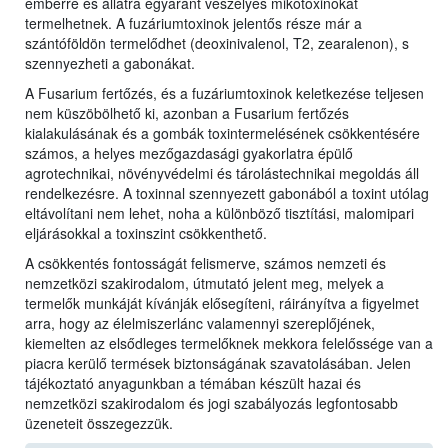
emberre és állatra egyaránt veszélyes mikotoxinokat
termelhetnek. A fuzáriumtoxinok jelentős része már a
szántóföldön termelődhet (deoxinivalenol, T2, zearalenon), s
szennyezheti a gabonákat.
A Fusarium fertőzés, és a fuzáriumtoxinok keletkezése teljesen
nem küszöbölhető ki, azonban a Fusarium fertőzés
kialakulásának és a gombák toxintermelésének csökkentésére
számos, a helyes mezőgazdasági gyakorlatra épülő
agrotechnikai, növényvédelmi és tárolástechnikai megoldás áll
rendelkezésre. A toxinnal szennyezett gabonából a toxint utólag
eltávolítani nem lehet, noha a különböző tisztítási, malomipari
eljárásokkal a toxinszint csökkenthető.
A csökkentés fontosságát felismerve, számos nemzeti és
nemzetközi szakirodalom, útmutató jelent meg, melyek a
termelők munkáját kívánják elősegíteni, ráirányítva a figyelmet
arra, hogy az élelmiszerlánc valamennyi szereplőjének,
kiemelten az elsődleges termelőknek mekkora felelőssége van a
piacra kerülő termések biztonságának szavatolásában. Jelen
tájékoztató anyagunkban a témában készült hazai és
nemzetközi szakirodalom és jogi szabályozás legfontosabb
üzeneteit összegezzük.