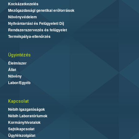
Kockázatkezelés
Mezőgazdasági genetikai erőforrások
Növényvédelem
Nyilvántartási és Felügyeleti Díj
Rendszerszervezés és felügyelet
Termékpálya-ellenőrzés
Ügyintézés
Élelmiszer
Állat
Növény
Labor/Egyéb
Kapcsolat
Nébih Igazgatóságok
Nébih Laboratóriumok
Kormányhivatalok
Sajtókapcsolat
Ügyfélszolgálat