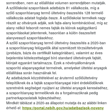
sorrendben, nem az előállítási volumen sorrendjében mutatják.
A szőlőiskolai szaporítások adatbázis 81 vállalkozás, míg a
szőlő szaporítóanyag termő ültetvény összesítés 128 termelő
vállalkozás adatait foglalja össze. A szőlőiskolai termékek nagy
részét az oltványok adják, sok fajta-alany kombinációval, míg az
alany nélkül felsorolt nemes fajták és klónok sajátgyökerű
szaporításokat jelentenek, hasonlóan a külön összesített
alanyvessző szaporításokhoz.
A szőlő szaporítóanyag termő ültetvény összesítés a 2020-ban
a szaporítóanyag felügyelők által szemlézett törzsültetvények
(prebázis, bázis és certifikált kategóriában), valamint az éves
bejelentési kötelezettséggel bíró standard ültetvények fajtáit,
klónjait egyaránt tartalmazza. Ezek a növényállományok
szaporító alapanyagokat termelnek, amelyeket ültetési anyagok
előállítása során használnak fel.
Az adatbázisok közzétételével az árutermő szőlőültetvény
telepítőknek és a fajták szaporítóanyagai iránt érdeklődőknek
szeretnénk segítséget nyújtani az ültetési anyagok kereséséhez,
a szaporítóanyag termelőknek és a forgalmazóknak pedig
partnerkapcsolataik fejlesztéséhez.
Mindkét táblázat a 2020-as állapotot mutatja és az alábbi linken
érhető el:
https://portal.nebih.gov.hu/adatbazisok-noveny