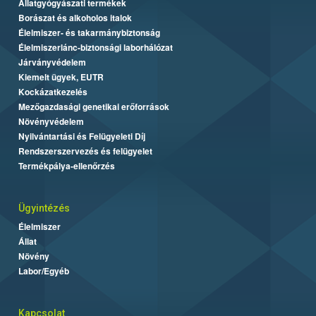
Állatgyógyászati termékek
Borászat és alkoholos italok
Élelmiszer- és takarmánybiztonság
Élelmiszerlánc-biztonsági laborhálózat
Járványvédelem
Kiemelt ügyek, EUTR
Kockázatkezelés
Mezőgazdasági genetikai erőforrások
Növényvédelem
Nyilvántartási és Felügyeleti Díj
Rendszerszervezés és felügyelet
Termékpálya-ellenőrzés
Ügyintézés
Élelmiszer
Állat
Növény
Labor/Egyéb
Kapcsolat