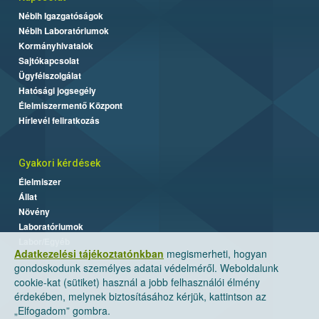
Nébih Igazgatóságok
Nébih Laboratóriumok
Kormányhivatalok
Sajtókapcsolat
Ügyfélszolgálat
Hatósági jogsegély
Élelmiszermentő Központ
Hírlevél feliratkozás
Gyakori kérdések
Élelmiszer
Állat
Növény
Laboratóriumok
Labor/Egyéb
Adatkezelési tájékoztatónkban
megismerheti, hogyan
gondoskodunk személyes adatai védelméről. Weboldalunk
cookie-kat (sütiket) használ a jobb felhasználói élmény
érdekében, melynek biztosításához kérjük, kattintson az
„Elfogadom” gombra.