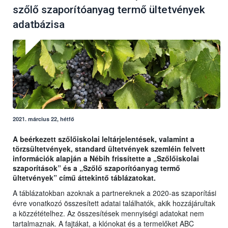
szőlő szaporítóanyag termő ültetvények
adatbázisa
2021. március 22, hétfő
A beérkezett szőlőiskolai leltárjelentések, valamint a
törzsültetvények, standard ültetvények szemléin felvett
információk alapján a Nébih frissítette a „Szőlőiskolai
szaporítások” és a „Szőlő szaporítóanyag termő
ültetvények” című áttekintő táblázatokat.
A táblázatokban azoknak a partnereknek a 2020-as szaporítási
évre vonatkozó összesített adatai találhatók, akik hozzájárultak
a közzétételhez. Az összesítések mennyiségi adatokat nem
tartalmaznak. A fajtákat, a klónokat és a termelőket ABC