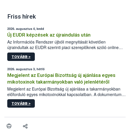
Friss hírek
2026. augusztus 4, kedd
Új EUDR képzések az újraindulás után
Az Információs Rendszer újbóli megnyitását követően
újraindultak az EUDR szerinti piaci szereplőknek szóló online
képzések.
TOVÁBB >
2026. augusztus 3, hétfő
Megjelent az Európai Bizottság új ajánlása egyes
mikotoxinok takarmányokban való jelenlétéről
Megjelent az Európai Bizottság új ajánlása a takarmányokban
előforduló egyes mikotoxinokkal kapcsolatban. A dokumentum
2027-től új irányértékek alkalmazását írja elő, és a jelenleg
TOVÁBB >
hatályos uniós ajánlások helyébe lép.