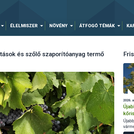
ÉLELMISZER
NÖVÉNY
ÁTFOGÓ TÉMÁK
KA
rítások és szőlő szaporítóanyag termő
Fris
2026. 
Újab
kőri
Újabb
várme
Élelm