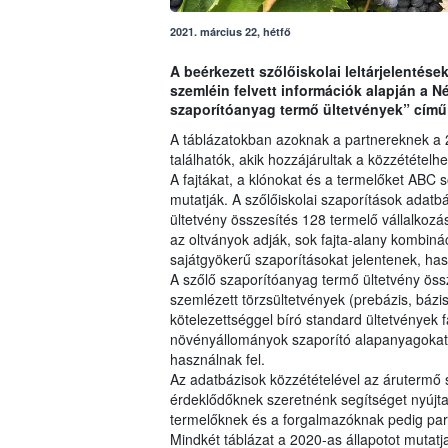
2021. március 22, hétfő
A beérkezett szőlőiskolai leltárjelentése
szemléin felvett információk alapján a Né
szaporítóanyag termő ültetvények” című 
A táblázatokban azoknak a partnereknek a 2
találhatók, akik hozzájárultak a közzététel
A fajtákat, a klónokat és a termelőket ABC 
mutatják. A szőlőiskolai szaporítások adatb
ültetvény összesítés 128 termelő vállalkozás
az oltványok adják, sok fajta-alany kombinác
sajátgyökerű szaporításokat jelentenek, ha
A szőlő szaporítóanyag termő ültetvény öss
szemlézett törzsültetvények (prebázis, bázis 
kötelezettséggel bíró standard ültetvények fa
növényállományok szaporító alapanyagokat t
használnak fel.
Az adatbázisok közzétételével az árutermő s
érdeklődőknek szeretnénk segítséget nyújta
termelőknek és a forgalmazóknak pedig part
Mindkét táblázat a 2020-as állapotot mutatja