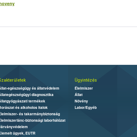
-noveny
Szakterületek
Ügyintézés
Állat-egészségügy és állatvédelem
Élelmiszer
Állategészségügyi diagnosztika
Állat
Állatgyógyászati termékek
Növény
Borászat és alkoholos italok
Labor/Egyéb
Élelmiszer- és takarmánybiztonság
Élelmiszerlánc-biztonsági laborhálózat
Járványvédelem
Kiemelt ügyek, EUTR