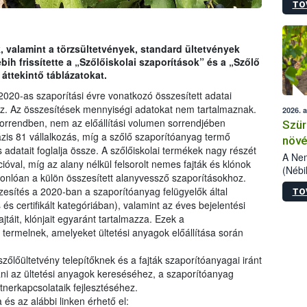
TO
kőris
jelen
talál
azono
k, valamint a törzsültetvények, standard ültetvények
folyta
bih frissítette a „Szőlőiskolai szaporítások” és a „Szőlő
intéz
áttekintő táblázatokat.
össze
020-as szaporítási évre vonatkozó összesített adatai
érdek
hez. Az összesítések mennyiségi adatokat nem tartalmaznak.
2026. 
sorrendben, nem az előállítási volumen sorrendjében
Szür
ázis 81 vállalkozás, míg a szőlő szaporítóanyag termő
növé
 adatait foglalja össze. A szőlőiskolai termékek nagy részét
szől
A Nem
ióval, míg az alany nélkül felsorolt nemes fajták és klónok
(Nébi
sonlóan a külön összesített alanyvessző szaporításokhoz.
Klart
zesítés a 2020-ban a szaporítóanyag felügyelők által
TO
módos
és certifikált kategóriában), valamint az éves bejelentési
egész
jtáit, klónjait egyaránt tartalmazza. Ezek a
felha
ermelnek, amelyeket ültetési anyagok előállítása során
célja
lehet
zőlőültetvény telepítőknek és a fajták szaporítóanyagai iránt
Az Or
ni az ültetési anyagok kereséséhez, a szaporítóanyag
felha
terme
nerkapcsolataik fejlesztéséhez.
 és az alábbi linken érhető el: