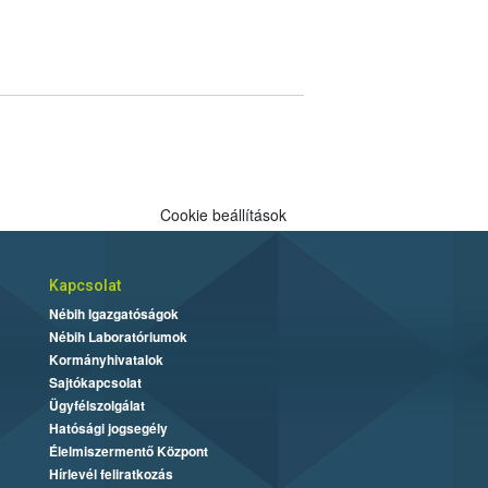
Cookie beállítások
Kapcsolat
Nébih Igazgatóságok
Nébih Laboratóriumok
Kormányhivatalok
Sajtókapcsolat
Ügyfélszolgálat
Hatósági jogsegély
Élelmiszermentő Központ
Hírlevél feliratkozás