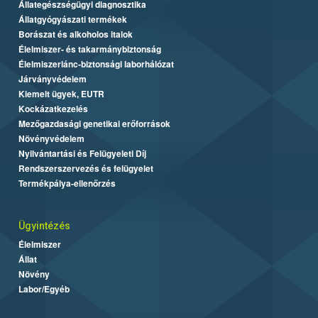
Állategészségügyi diagnosztika
Állatgyógyászati termékek
Borászat és alkoholos italok
Élelmiszer- és takarmánybiztonság
Élelmiszerlánc-biztonsági laborhálózat
Járványvédelem
Kiemelt ügyek, EUTR
Kockázatkezelés
Mezőgazdasági genetikai erőforrások
Növényvédelem
Nyilvántartási és Felügyeleti Díj
Rendszerszervezés és felügyelet
Termékpálya-ellenőrzés
Ügyintézés
Élelmiszer
Állat
Növény
Labor/Egyéb