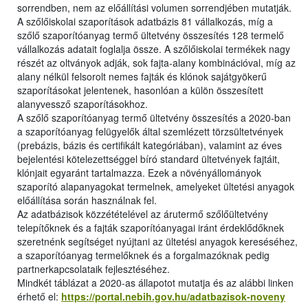
sorrendben, nem az előállítási volumen sorrendjében mutatják.
A szőlőiskolai szaporítások adatbázis 81 vállalkozás, míg a
szőlő szaporítóanyag termő ültetvény összesítés 128 termelő
vállalkozás adatait foglalja össze. A szőlőiskolai termékek nagy
részét az oltványok adják, sok fajta-alany kombinációval, míg az
alany nélkül felsorolt nemes fajták és klónok sajátgyökerű
szaporításokat jelentenek, hasonlóan a külön összesített
alanyvessző szaporításokhoz.
A szőlő szaporítóanyag termő ültetvény összesítés a 2020-ban
a szaporítóanyag felügyelők által szemlézett törzsültetvények
(prebázis, bázis és certifikált kategóriában), valamint az éves
bejelentési kötelezettséggel bíró standard ültetvények fajtáit,
klónjait egyaránt tartalmazza. Ezek a növényállományok
szaporító alapanyagokat termelnek, amelyeket ültetési anyagok
előállítása során használnak fel.
Az adatbázisok közzétételével az árutermő szőlőültetvény
telepítőknek és a fajták szaporítóanyagai iránt érdeklődőknek
szeretnénk segítséget nyújtani az ültetési anyagok kereséséhez,
a szaporítóanyag termelőknek és a forgalmazóknak pedig
partnerkapcsolataik fejlesztéséhez.
Mindkét táblázat a 2020-as állapotot mutatja és az alábbi linken
érhető el:
https://portal.nebih.gov.hu/adatbazisok-noveny