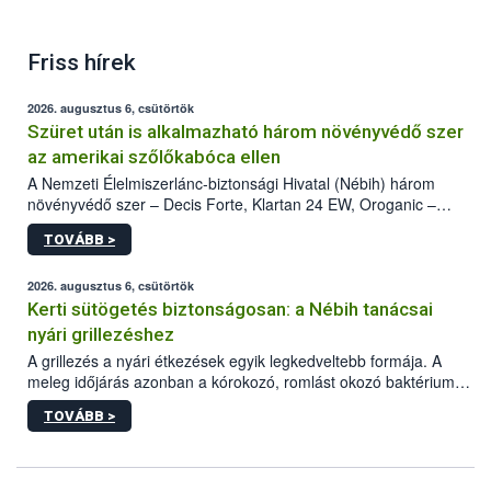
Friss hírek
2026. augusztus 6, csütörtök
Szüret után is alkalmazható három növényvédő szer
az amerikai szőlőkabóca ellen
A Nemzeti Élelmiszerlánc-biztonsági Hivatal (Nébih) három
növényvédő szer – Decis Forte, Klartan 24 EW, Oroganic –
engedélyokiratát módosította, így azok a szüretet követően,
TOVÁBB >
egészen a vesszőérettség (BBCH 91) stádiumáig
felhasználhatóak a szőlőben. A kiterjesztések célja, hogy a korai
érésű szőlőkben is legyen lehetőség a károsító elleni további
2026. augusztus 6, csütörtök
védekezésre. Az Oroganic készítmény kis kiszerelésben kiskerti
Kerti sütögetés biztonságosan: a Nébih tanácsai
felhasználók számára is elérhető és ökológiai termesztésben is
nyári grillezéshez
engedélyezett.
A grillezés a nyári étkezések egyik legkedveltebb formája. A
meleg időjárás azonban a kórokozó, romlást okozó baktériumok
gyorsabb szaporodásának is kedvez. A szabadtéri sütögetés
TOVÁBB >
ezért nem csupán a megfelelő sütési technikáról szól: legalább
ilyen fontos az alapanyagok biztonságos kezelése, az alapvető
higiéniai szabályok betartása, a megfelelő hőkezelés, valamint a
maradékok szakszerű tárolása. A Nemzeti Élelmiszerlánc-