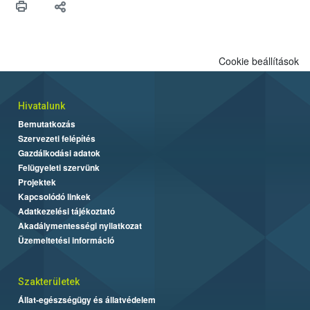
biztonsági Hivatal (Nébih) Oktatási Programja összegyűjtötte a
biztonságos grillezés legfontosabb tudnivalóit.
Cookie beállítások
Hivatalunk
Bemutatkozás
Szervezeti felépítés
Gazdálkodási adatok
Felügyeleti szervünk
Projektek
Kapcsolódó linkek
Adatkezelési tájékoztató
Akadálymentességi nyilatkozat
Üzemeltetési információ
Szakterületek
Állat-egészségügy és állatvédelem