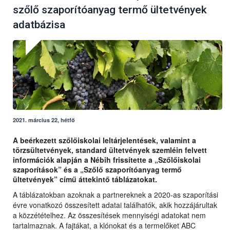
szőlő szaporítóanyag termő ültetvények
adatbázisa
2021. március 22, hétfő
A beérkezett szőlőiskolai leltárjelentések, valamint a
törzsültetvények, standard ültetvények szemléin felvett
információk alapján a Nébih frissítette a „Szőlőiskolai
szaporítások” és a „Szőlő szaporítóanyag termő
ültetvények” című áttekintő táblázatokat.
A táblázatokban azoknak a partnereknek a 2020-as szaporítási
évre vonatkozó összesített adatai találhatók, akik hozzájárultak
a közzétételhez. Az összesítések mennyiségi adatokat nem
tartalmaznak. A fajtákat, a klónokat és a termelőket ABC