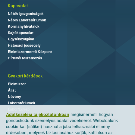
Kapcsolat
Nébih Igazgatóságok
Nébih Laboratóriumok
Kormányhivatalok
Sajtókapcsolat
Ügyfélszolgálat
Hatósági jogsegély
Élelmiszermentő Központ
Hírlevél feliratkozás
Gyakori kérdések
Élelmiszer
Állat
Növény
Laboratóriumok
Labor/Egyéb
Adatkezelési tájékoztatónkban
megismerheti, hogyan
gondoskodunk személyes adatai védelméről. Weboldalunk
cookie-kat (sütiket) használ a jobb felhasználói élmény
érdekében, melynek biztosításához kérjük, kattintson az