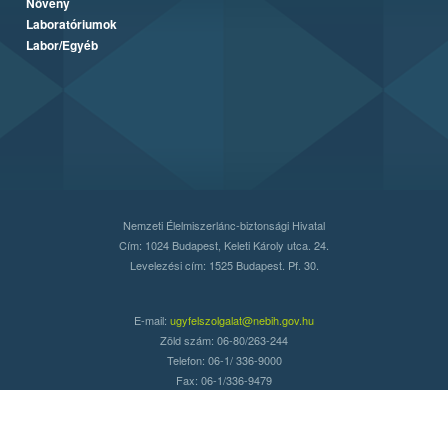
Növény
Laboratóriumok
Labor/Egyéb
Nemzeti Élelmiszerlánc-biztonsági Hivatal
Cím: 1024 Budapest, Keleti Károly utca. 24.
Levelezési cím: 1525 Budapest. Pf. 30.
E-mail:
ugyfelszolgalat@nebih.gov.hu
Zöld szám: 06-80/263-244
Telefon: 06-1/ 336-9000
Fax: 06-1/336-9479