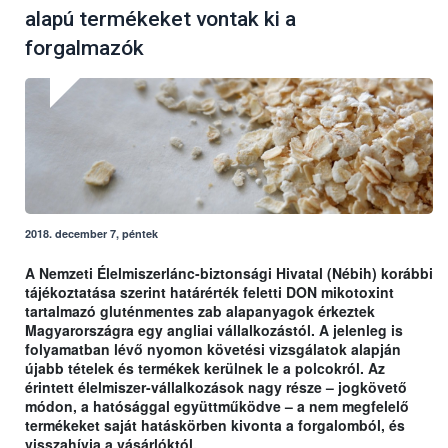
alapú termékeket vontak ki a
forgalmazók
2018. december 7, péntek
A Nemzeti Élelmiszerlánc-biztonsági Hivatal (Nébih) korábbi
tájékoztatása szerint határérték feletti DON mikotoxint
tartalmazó gluténmentes zab alapanyagok érkeztek
Magyarországra egy angliai vállalkozástól. A jelenleg is
folyamatban lévő nyomon követési vizsgálatok alapján
újabb tételek és termékek kerülnek le a polcokról. Az
érintett élelmiszer-vállalkozások nagy része – jogkövető
módon, a hatósággal együttműködve – a nem megfelelő
termékeket saját hatáskörben kivonta a forgalomból, és
visszahívja a vásárlóktól.