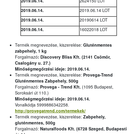
2019.06.14.
2624150 LOT
2019.06.14.
2019.06.14 LOT
2019.06.14.
20190614 LOT
2019.06.14.
16022018 LOT
Termék megnevezése, kiszerelése:
Gluténmentes
zabpehely, 1 kg
Forgalmazó
:
Discovery Bliss Kft.
(2141 Csömör,
Csalogány u. 27.)
Minőségmegőrzési ideje: 2019.06.14.
Termék megnevezése, kiszerelése:
Provega-Trend
Gluténmentes Zabpehely, 500g
Forgalmazó:
Provega - Trend Kft.
(1095 Budapest,
Soroksári út 110.)
Minőségmegőrzési ideje: 2019.06.14.
Vonalkódja 5999886342258.
http://provegatrend.com/termekek/
Termék megnevezése, kiszerelése:
Zabpehely,
gluténmentes, 500g
Forgalmazó:
Naturalfoods Kft.
(6728 Szeged, Budapesti