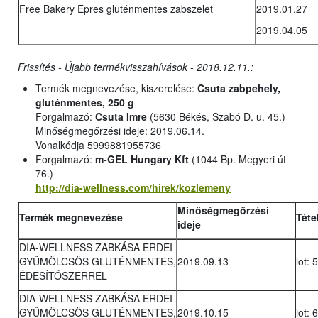
Free Bakery Epres gluténmentes zabszelet
2019.01.27
2019.04.05
Frissítés - Újabb termékvisszahívások - 2018.12.11.:
Termék megnevezése, kiszerelése:
Csuta zabpehely,
gluténmentes, 250 g
Forgalmazó:
Csuta Imre
(5630 Békés, Szabó D. u. 45.)
Minőségmegőrzési ideje: 2019.06.14.
Vonalkódja 5999881955736
Forgalmazó:
m-GEL Hungary Kft
(1044 Bp. Megyeri út
76.)
http://dia-wellness.com/hirek/kozlemeny
Minőségmegőrzési
Termék megnevezése
Téte
ideje
DIA-WELLNESS ZABKÁSA ERDEI
GYÜMÖLCSÖS GLUTÉNMENTES,
2019.09.13
lot: 
ÉDESÍTŐSZERREL
DIA-WELLNESS ZABKÁSA ERDEI
GYÜMÖLCSÖS GLUTÉNMENTES,
2019.10.15
lot: 