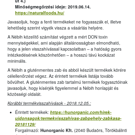
út 4.)
Minőségmegőrzési ideje: 2019.06.14.
https://naturalfoods.hu/
Javasoljuk, hogy a fenti termékeket ne fogyasszák el, illetve
lehetőség szerint vigyék vissza a vásárlás helyére.
A Nébih közelítő számítást végzett a mért DON toxin
mennyiségekkel, ami alapján általánosságban elmondható,
hogy a jelen visszahívással kapcsolatban – a hatóság gyors
intézkedésének köszönhetően – a hosszú távú kockázat
minimális.
A Nébih a gluténmentes zab és abból készült termékek körére
célellenőrzést végez. Az érintett termékek listája tovább
bővülhet. A gluténmentes zab tartalmú termékek fogyasztóinak
javasoljuk, hogy kísérjék figyelemmel a Nébih honlapját és
közösségi oldalát.
Korábbi termékvisszahívások - 2018.12.05.:
Érintett termékek:
https://hunorganic.com/hirek-
ujdonsagok/termekvisszahivas-zabpehely-zabkasa-
20181129/
Forgalmazó:
Hunorganic Kft.
(2040 Budaörs, Törökbálinti