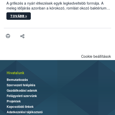
engedélyezett.
A grillezés a nyári étkezések egyik legkedveltebb formája. A
meleg időjárás azonban a kórokozó, romlást okozó baktériumok
gyorsabb szaporodásának is kedvez. A szabadtéri sütögetés
TOVÁBB >
ezért nem csupán a megfelelő sütési technikáról szól: legalább
ilyen fontos az alapanyagok biztonságos kezelése, az alapvető
higiéniai szabályok betartása, a megfelelő hőkezelés, valamint a
maradékok szakszerű tárolása. A Nemzeti Élelmiszerlánc-
biztonsági Hivatal (Nébih) Oktatási Programja összegyűjtötte a
biztonságos grillezés legfontosabb tudnivalóit.
Cookie beállítások
Hivatalunk
Bemutatkozás
Szervezeti felépítés
Gazdálkodási adatok
Felügyeleti szervünk
Projektek
Kapcsolódó linkek
Adatkezelési tájékoztató