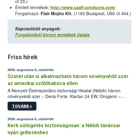
út 23.)
Érintett termékek:
http://www.szafi-products.com/
Forgalmazó:
Flair Mojito Kft.
(1183 Budapest, Üllői út 454.)
Kapcsolódó anyagok:
Forgalomból kivont termékek listája
Friss hírek
2026. augusztus 6, csütörtök
Szüret után is alkalmazható három növényvédő szer
az amerikai szőlőkabóca ellen
A Nemzeti Élelmiszerlánc-biztonsági Hivatal (Nébih) három
növényvédő szer – Decis Forte, Klartan 24 EW, Oroganic –
engedélyokiratát módosította, így azok a szüretet követően,
TOVÁBB >
egészen a vesszőérettség (BBCH 91) stádiumáig
felhasználhatóak a szőlőben. A kiterjesztések célja, hogy a korai
érésű szőlőkben is legyen lehetőség a károsító elleni további
2026. augusztus 6, csütörtök
védekezésre. Az Oroganic készítmény kis kiszerelésben kiskerti
Kerti sütögetés biztonságosan: a Nébih tanácsai
felhasználók számára is elérhető és ökológiai termesztésben is
nyári grillezéshez