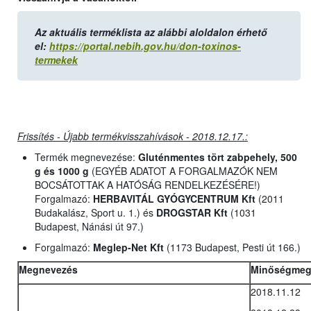
Az aktuális terméklista az alábbi aloldalon érhető
el:
https://portal.nebih.gov.hu/don-toxinos-
termekek
Frissítés - Újabb termékvisszahívások - 2018.12.17.:
Termék megnevezése:
Gluténmentes tört zabpehely, 500
g és 1000 g
(EGYÉB ADATOT A FORGALMAZÓK NEM
BOCSÁTOTTAK A HATÓSÁG RENDELKEZÉSÉRE!)
Forgalmazó:
HERBAVITÁL GYÓGYCENTRUM Kft
(2011
Budakalász, Sport u. 1.) és
DROGSTAR Kft
(1031
Budapest, Nánási út 97.)
Forgalmazó:
Meglep-Net Kft
(1173 Budapest, Pesti út 166.)
Megnevezés
Minőségmegő
2018.11.12