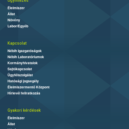
Ügyintézés
Élelmiszer
Állat
Növény
Labor/Egyéb
Kapcsolat
Nébih Igazgatóságok
Nébih Laboratóriumok
Kormányhivatalok
Sajtókapcsolat
Ügyfélszolgálat
Hatósági jogsegély
Élelmiszermentő Központ
Hírlevél feliratkozás
Gyakori kérdések
Élelmiszer
Állat