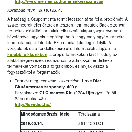
http://www.mentes.co.hu/termekvisszahivas
Korábban írtuk - 2018.12.07.:
A hatóság a Szupermenta termékteszten tárta fel a problémát. A
szakemberek ellenőrizték a teszten nem megfelelőnek bizonyult
termékek előállítóit, a náluk felhasznált alapanyagok nyomon
követésével ugyanis megállapítható, hogy mely egyéb termékek
lehetnek még érintettek. Ez a munka jelenleg is folyik. A
vizsgálatok és a rendelkezésre álló információk alapján - a
korábbi cikkünkben
szereplő termékeken kívül - eddig az
alábbi megnevezésű és azonosító adatokkal rendelkező
termékeket vonták ki a forgalomból, és hívják vissza a
fogyasztóktól a forgalmazók.
Termék megnevezése, kiszerelése:
Love Diet
Gluténmentes zabpehely, 400 g
Forgalmazó:
GLC-mentes Kft.
(2724 Újlengyel, Petőfi
Sándor utca 48.)
http://lovediet.hu/
Minőségmegőrzési ideje
Tételszáma
2019.06.14.
2614150 LOT