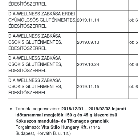
ÉDESÍTŐSZERREL
DIA-WELLNESS ZABKÁSA ERDEI
GYÜMÖLCSÖS GLUTÉNMENTES,
2019.11.14
lot: 
ÉDESÍTŐSZERREL
DIA-WELLNESS ZABKÁSA
CSOKIS GLUTÉNMENTES,
2019.09.13
lot: 
ÉDESÍTŐSZERREL
DIA-WELLNESS ZABKÁSA
CSOKIS GLUTÉNMENTES,
2019.10.24
lot: 
ÉDESÍTŐSZERREL
DIA-WELLNESS ZABKÁSA
CSOKIS GLUTÉNMENTES,
2019.11.15
lot: 
ÉDESÍTŐSZERREL
Termék megnevezése:
2018/12/01 – 2019/02/03 lejárati
időtartammal megjelölt 150 g és 45 g kiszerelésű
Kókuszos mandulás- és Tökmagos granolák
Forgalmazó:
Vita Stilo Hungary Kft.
(1142
Budapest, Horváth B. u. 12.)