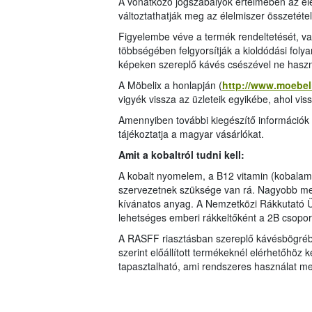
A vonatkozó jogszabályok értelmében az él
változtathatják meg az élelmiszer összetétel
Figyelembe véve a termék rendeltetését, va
többségében felgyorsítják a kioldódási foly
képeken szereplő kávés csészével ne haszn
A Möbelix a honlapján (
http://www.moebel
vigyék vissza az üzleteik egyikébe, ahol vis
Amennyiben további kiegészítő információk 
tájékoztatja a magyar vásárlókat.
Amit a kobaltról tudni kell:
A kobalt nyomelem, a B12 vitamin (kobalam
szervezetnek szüksége van rá. Nagyobb m
kívánatos anyag. A Nemzetközi Rákkutató Üg
lehetséges emberi rákkeltőként a 2B csoport
A RASFF riasztásban szereplő kávésbögréből
szerint előállított termékeknél elérhetőhöz
tapasztalható, ami rendszeres használat mel