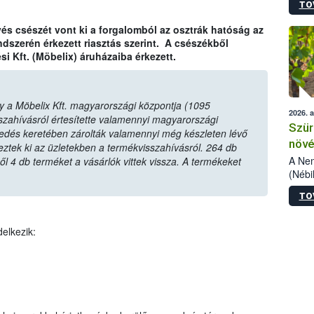
TO
kőris
jelen
vés csészét vont ki a forgalomból az osztrák hatóság az
talál
dszerén érkezett riasztás szerint. A csészékből
azono
Kft. (Möbelix) áruházaiba érkezett.
folyta
intéz
össze
érdek
gy a Möbelix Kft. magyarországi központja (1095
2026. 
szahívásról értesítette valamennyi magyarországi
Szür
zkedés keretében zárolták valamennyi még készleten lévő
növé
yeztek ki az üzletekben a termékvisszahívásról. 264 db
szől
A Nem
ől 4 db terméket a vásárlók vittek vissza. A termékeket
(Nébi
Klart
TO
módos
egész
felha
elkezik:
célja
lehet
Az Or
felha
terme