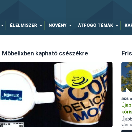
ÉLELMISZER
NÖVÉNY
ÁTFOGÓ TÉMÁK
KA
ás Möbelixben kapható csészékre
Fris
2026. 
Újab
kőri
Újabb
várme
Élelm