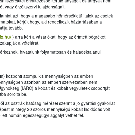
elmiszerekkel érintkezésbe kerülő anyagok és tárgyak nem
ét vagy érzékszervi tulajdonságait.
lamint azt, hogy a magasabb hőmérsékletű italok az esetek
amatokat, kérjük hogy, aki rendelkezik háztartásában a
álja tovább.
ix.hu/
) arra kéri a vásárlókat, hogy az érintett bögréket
szakapják a vételárat.
érkeznek, hivatalunk folyamatosan és haladéktalanul
in) központi atomja, kis mennyiségben az emberi
ennyiségben azonban az emberi szervezetben nem
ynökség (IARC) a kobalt és kobalt vegyületek csoportját
ba sorolta be.
 az osztrák hatóság mérései szerint a jó gyártási gyakorlat
 képest mintegy 20 szoros mennyiségű kobalt kioldódás volt
lett humán egészségügyi aggályt vethet fel.