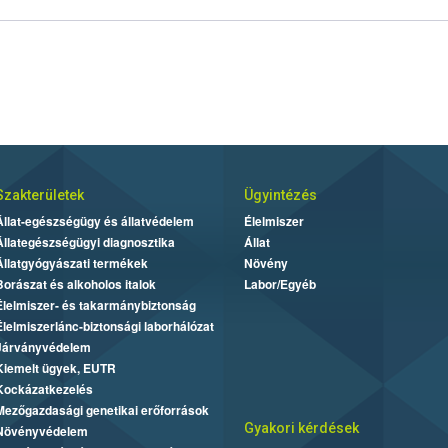
Szakterületek
Ügyintézés
Állat-egészségügy és állatvédelem
Élelmiszer
Állategészségügyi diagnosztika
Állat
Állatgyógyászati termékek
Növény
Borászat és alkoholos italok
Labor/Egyéb
Élelmiszer- és takarmánybiztonság
Élelmiszerlánc-biztonsági laborhálózat
Járványvédelem
Kiemelt ügyek, EUTR
Kockázatkezelés
Mezőgazdasági genetikai erőforrások
Gyakori kérdések
Növényvédelem