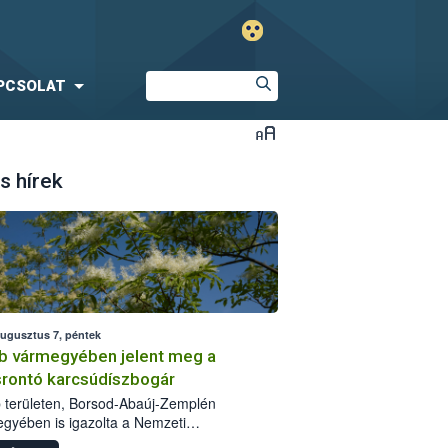
PCSOLAT
s hírek
augusztus 7, péntek
b vármegyében jelent meg a
srontó karcsúdíszbogár
 területen, Borsod-Abaúj-Zemplén
gyében is igazolta a Nemzeti
iszerlánc-biztonsági Hivatal (Nébih) a