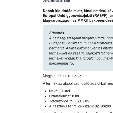
2016. június 28, kedd
Kobalt kioldódás miatt, kínai eredetű ká
Európai Unió gyorsvészjelző (RASFF) ren
Magyarországon az MMXH Lakberendezési 
Frissítés
A hatósági vizsgálat megállapította, ho
Budapest, Soroksári út 86.) a termékvis
partnerét. A vállalkozók önkéntes inté
terméküket és vásárlói tájékoztatót hel
terméket vontak ki a forgalomból, melyb
megsemmisítik.
Megjelenés: 2016.05.25.
A termék az alábbi azonosító adatokkal rend
Neve: Gustel
Űrtartalom: 210 ml
Tételazonosító: L ZDZX5
A riasztás szerinti
cikkszám: 82490203