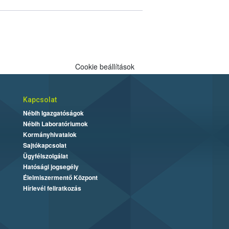
Cookie beállítások
Kapcsolat
Nébih Igazgatóságok
Nébih Laboratóriumok
Kormányhivatalok
Sajtókapcsolat
Ügyfélszolgálat
Hatósági jogsegély
Élelmiszermentő Központ
Hírlevél feliratkozás