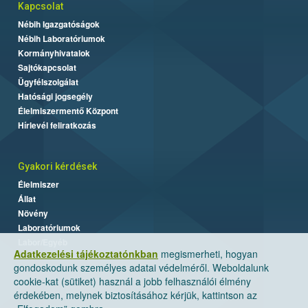
Kapcsolat
Nébih Igazgatóságok
Nébih Laboratóriumok
Kormányhivatalok
Sajtókapcsolat
Ügyfélszolgálat
Hatósági jogsegély
Élelmiszermentő Központ
Hírlevél feliratkozás
Gyakori kérdések
Élelmiszer
Állat
Növény
Laboratóriumok
Labor/Egyéb
Adatkezelési tájékoztatónkban
megismerheti, hogyan
gondoskodunk személyes adatai védelméről. Weboldalunk
cookie-kat (sütiket) használ a jobb felhasználói élmény
érdekében, melynek biztosításához kérjük, kattintson az