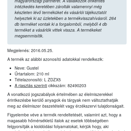
magyarországi partnerét. A vállalkozók önkéntes
intézkedés keretében zárolták valamennyi még
készleten lévő terméküket és vásárlói tájékoztatót
helyeztek ki az üzletekben a termékvisszahívásról. 264
db terméket vontak ki a forgalomból, melyből 4 db
terméket a vásárlók vittek vissza. A termékeket
megsemmisítik.
Megjelenés: 2016.05.25.
A termék az alábbi azonosító adatokkal rendelkezik:
Neve: Gustel
Űrtartalom: 210 ml
Tételazonosító: L ZDZX5
A riasztás szerinti
cikkszám: 82490203
A vonatkozó jogszabályok értelmében az élelmiszerekkel
érintkezésbe kerülő anyagok és tárgyak nem változtathatják
meg az élelmiszer összetételét vagy érzékszervi tulajdonságait.
Figyelembe véve a termék rendeltetését, valamint azt, hogy a
magasabb hőmérsékletű italok az esetek többségében
felgyorsítják a kioldódási folyamatokat, kérjük hogy, aki