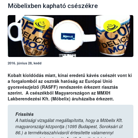
Möbelixben kapható csészékre
2016. június 28, kedd
Kobalt kioldódás miatt, kínai eredetű kávés csészét vont ki
a forgalomból az osztrák hatóság az Európai Unió
gyorsvészjelző (RASFF) rendszerén érkezett riasztás
szerint. A csészékből Magyarországon az MMXH
Lakberendezési Kft. (Möbelix) áruházaiba érkezett.
Frissítés
A hatósági vizsgálat megállapította, hogy a Möbelix Kft.
magyarországi központja (1095 Budapest, Soroksári út
86.) a termékvisszahívásról értesítette valamennyi