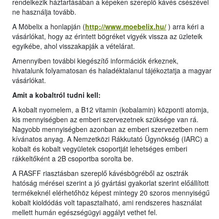
rendelkezik háztartásában a képeken szereplő kávés csészével
ne használja tovább.
A Möbelix a honlapján (
http://www.moebelix.hu/
) arra kéri a
vásárlókat, hogy az érintett bögréket vigyék vissza az üzleteik
egyikébe, ahol visszakapják a vételárat.
Amennyiben további kiegészítő információk érkeznek,
hivatalunk folyamatosan és haladéktalanul tájékoztatja a magyar
vásárlókat.
Amit a kobaltról tudni kell:
A kobalt nyomelem, a B12 vitamin (kobalamin) központi atomja,
kis mennyiségben az emberi szervezetnek szüksége van rá.
Nagyobb mennyiségben azonban az emberi szervezetben nem
kívánatos anyag. A Nemzetközi Rákkutató Ügynökség (IARC) a
kobalt és kobalt vegyületek csoportját lehetséges emberi
rákkeltőként a 2B csoportba sorolta be.
A RASFF riasztásban szereplő kávésbögréből az osztrák
hatóság mérései szerint a jó gyártási gyakorlat szerint előállított
termékeknél elérhetőhöz képest mintegy 20 szoros mennyiségű
kobalt kioldódás volt tapasztalható, ami rendszeres használat
mellett humán egészségügyi aggályt vethet fel.