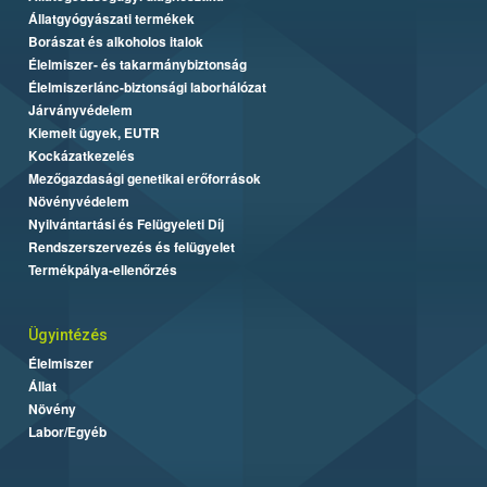
Állatgyógyászati termékek
Borászat és alkoholos italok
Élelmiszer- és takarmánybiztonság
Élelmiszerlánc-biztonsági laborhálózat
Járványvédelem
Kiemelt ügyek, EUTR
Kockázatkezelés
Mezőgazdasági genetikai erőforrások
Növényvédelem
Nyilvántartási és Felügyeleti Díj
Rendszerszervezés és felügyelet
Termékpálya-ellenőrzés
Ügyintézés
Élelmiszer
Állat
Növény
Labor/Egyéb