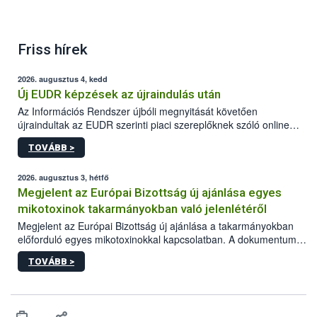
Friss hírek
2026. augusztus 4, kedd
Új EUDR képzések az újraindulás után
Az Információs Rendszer újbóli megnyitását követően
újraindultak az EUDR szerinti piaci szereplőknek szóló online
képzések.
TOVÁBB >
2026. augusztus 3, hétfő
Megjelent az Európai Bizottság új ajánlása egyes
mikotoxinok takarmányokban való jelenlétéről
Megjelent az Európai Bizottság új ajánlása a takarmányokban
előforduló egyes mikotoxinokkal kapcsolatban. A dokumentum
2027-től új irányértékek alkalmazását írja elő, és a jelenleg
TOVÁBB >
hatályos uniós ajánlások helyébe lép.