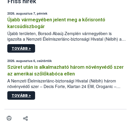
Friss hírek
2026. augusztus 7, péntek
Újabb vármegyében jelent meg a kőrisrontó
karcsúdíszbogár
Újabb területen, Borsod-Abaúj-Zemplén vármegyében is
igazolta a Nemzeti Élelmiszerlánc-biztonsági Hivatal (Nébih) a
kőrisrontó karcsúdíszbogár (Agrilus planipennis) jelenlétét. A
TOVÁBB >
kártevőt nem csak színcsapdában találták meg, de már fertőzött
fában is azonosították. A növényvédelmi szakemberek folytatják
az intenzív felderítést, emellett az intézkedéseket a szlovák
2026. augusztus 6, csütörtök
hatósággal is összehangolják a terjedés megállítása érdekében.
Szüret után is alkalmazható három növényvédő szer
az amerikai szőlőkabóca ellen
A Nemzeti Élelmiszerlánc-biztonsági Hivatal (Nébih) három
növényvédő szer – Decis Forte, Klartan 24 EW, Oroganic –
engedélyokiratát módosította, így azok a szüretet követően,
TOVÁBB >
egészen a vesszőérettség (BBCH 91) stádiumáig
felhasználhatóak a szőlőben. A kiterjesztések célja, hogy a korai
érésű szőlőkben is legyen lehetőség a károsító elleni további
védekezésre. Az Oroganic készítmény kis kiszerelésben kiskerti
felhasználók számára is elérhető és ökológiai termesztésben is
engedélyezett.