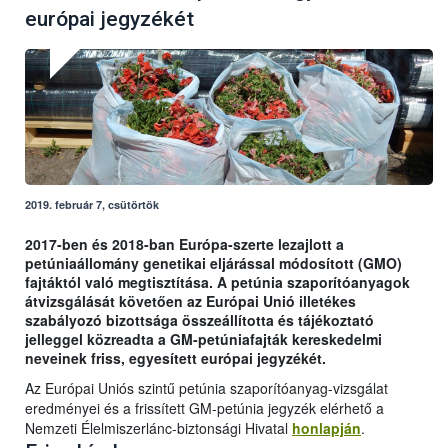
európai jegyzékét
2019. február 7, csütörtök
2017-ben és 2018-ban Európa-szerte lezajlott a
petúniaállomány genetikai eljárással módosított (GMO)
fajtáktól való megtisztítása. A petúnia szaporítóanyagok
átvizsgálását követően az Európai Unió illetékes
szabályozó bizottsága összeállította és tájékoztató
jelleggel közreadta a GM-petúniafajták kereskedelmi
neveinek friss, egyesített európai jegyzékét.
Az Európai Uniós szintű petúnia szaporítóanyag-vizsgálat
eredményei és a frissített GM-petúnia jegyzék elérhető a
Nemzeti Élelmiszerlánc-biztonsági Hivatal
honlapján
.