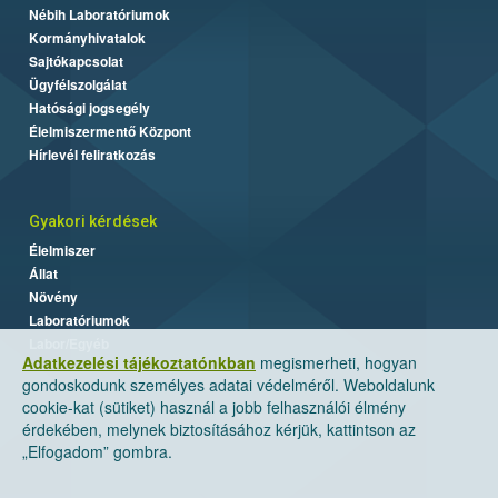
Nébih Laboratóriumok
Kormányhivatalok
Sajtókapcsolat
Ügyfélszolgálat
Hatósági jogsegély
Élelmiszermentő Központ
Hírlevél feliratkozás
Gyakori kérdések
Élelmiszer
Állat
Növény
Laboratóriumok
Labor/Egyéb
Adatkezelési tájékoztatónkban
megismerheti, hogyan
gondoskodunk személyes adatai védelméről. Weboldalunk
cookie-kat (sütiket) használ a jobb felhasználói élmény
érdekében, melynek biztosításához kérjük, kattintson az
„Elfogadom” gombra.