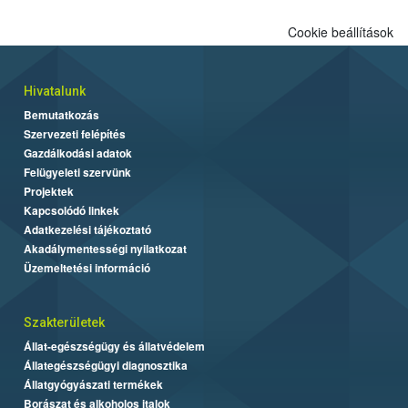
Cookie beállítások
Hivatalunk
Bemutatkozás
Szervezeti felépítés
Gazdálkodási adatok
Felügyeleti szervünk
Projektek
Kapcsolódó linkek
Adatkezelési tájékoztató
Akadálymentességi nyilatkozat
Üzemeltetési információ
Szakterületek
Állat-egészségügy és állatvédelem
Állategészségügyi diagnosztika
Állatgyógyászati termékek
Borászat és alkoholos italok