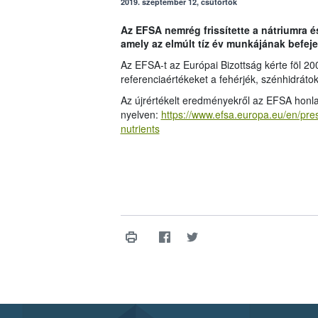
2019. szeptember 12, csütörtök
Az EFSA nemrég frissítette a nátriumra é
amely az elmúlt tíz év munkájának befej
Az EFSA-t az Európai Bizottság kérte föl 200
referenciaértékeket a fehérjék, szénhidrát
Az újrértékelt eredményekről az EFSA honla
nyelven:
https://www.efsa.europa.eu/en/pre
nutrients