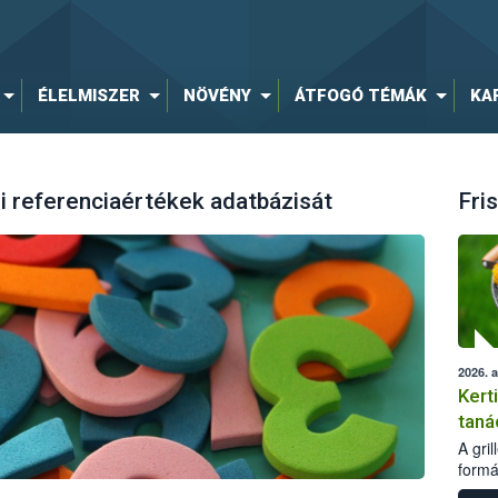
ÉLELMISZER
NÖVÉNY
ÁTFOGÓ TÉMÁK
KA
di referenciaértékek adatbázisát
Fris
2026. 
Kert
taná
A gri
formá
romlá