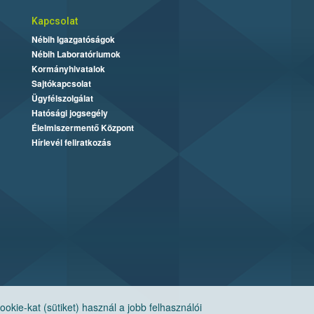
Kapcsolat
Nébih Igazgatóságok
Nébih Laboratóriumok
Kormányhivatalok
Sajtókapcsolat
Ügyfélszolgálat
Hatósági jogsegély
Élelmiszermentő Központ
Hírlevél feliratkozás
ie-kat (sütiket) használ a jobb felhasználói