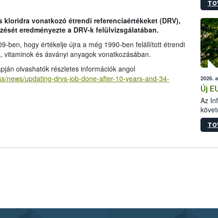
TO
szapo
sütög
s kloridra vonatkozó étrendi referenciaértékeket (DRV),
techni
ezését eredményezte a DRV-k felülvizsgálatában.
alapa
higié
9-ben, hogy értékelje újra a még 1990-ben felállított étrendi
hőkez
ok, vitaminok és ásványi anyagok vonatkozásában.
tárol
pján olvashatók részletes információk angol
Hivat
ss/news/updating-drvs-job-done-after-10-years-and-34-
2026. 
a biz
Új E
Az In
követ
szere
TO