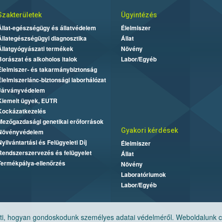
Szakterületek
Ügyintézés
Állat-egészségügy és állatvédelem
Élelmiszer
Állategészségügyi diagnosztika
Állat
Állatgyógyászati termékek
Növény
Borászat és alkoholos italok
Labor/Egyéb
Élelmiszer- és takarmánybiztonság
Élelmiszerlánc-biztonsági laborhálózat
Járványvédelem
Kiemelt ügyek, EUTR
Kockázatkezelés
Mezőgazdasági genetikai erőforrások
Gyakori kérdések
Növényvédelem
Nyilvántartási és Felügyeleti Díj
Élelmiszer
Rendszerszervezés és felügyelet
Állat
Termékpálya-ellenőrzés
Növény
Laboratóriumok
Labor/Egyéb
, hogyan gondoskodunk személyes adatai védelméről. Weboldalunk cook