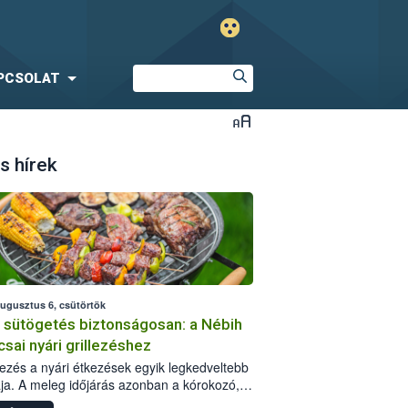
PCSOLAT
s hírek
augusztus 6, csütörtök
i sütögetés biztonságosan: a Nébih
csai nyári grillezéshez
llezés a nyári étkezések egyik legkedveltebb
ja. A meleg időjárás azonban a kórokozó,
st okozó baktériumok gyorsabb