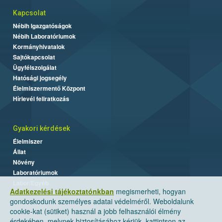
Kapcsolat
Nébih Igazgatóságok
Nébih Laboratóriumok
Kormányhivatalok
Sajtókapcsolat
Ügyfélszolgálat
Hatósági jogsegély
Élelmiszermentő Központ
Hírlevél feliratkozás
Gyakori kérdések
Élelmiszer
Állat
Növény
Laboratóriumok
Labor/Egyéb
Adatkezelési tájékoztatónkban
megismerheti, hogyan
gondoskodunk személyes adatai védelméről. Weboldalunk
cookie-kat (sütiket) használ a jobb felhasználói élmény
érdekében, melynek biztosításához kérjük, kattintson az