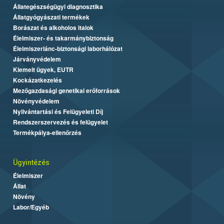
Állategészségügyi diagnosztika
Állatgyógyászati termékek
Borászat és alkoholos italok
Élelmiszer- és takarmánybiztonság
Élelmiszerlánc-biztonsági laborhálózat
Járványvédelem
Kiemelt ügyek, EUTR
Kockázatkezelés
Mezőgazdasági genetikai erőforrások
Növényvédelem
Nyilvántartási és Felügyeleti Díj
Rendszerszervezés és felügyelet
Termékpálya-ellenőrzés
Ügyintézés
Élelmiszer
Állat
Növény
Labor/Egyéb