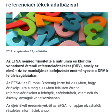
referenciaértékek adatbázisát
2019. szeptember 12, csütörtök
Az EFSA nemrég frissítette a nátriumra és kloridra
vonatkozó étrendi referenciaértékeket (DRV), amely az
elmúlt tíz év munkájának befejezését eredményezte a DRV-k
felülvizsgálatában.
Az EFSA-t az Európai Bizottság kérte föl 2009-ben, hogy
értékelje újra a még 1990-ben felállított étrendi
referenciaértékeket a fehérjék, szénhidrátok, vitaminok és
ásványi anyagok vonatkozásában.
Az újrértékelt eredményekről az EFSA honlapján olvashatók
részletes információk angol