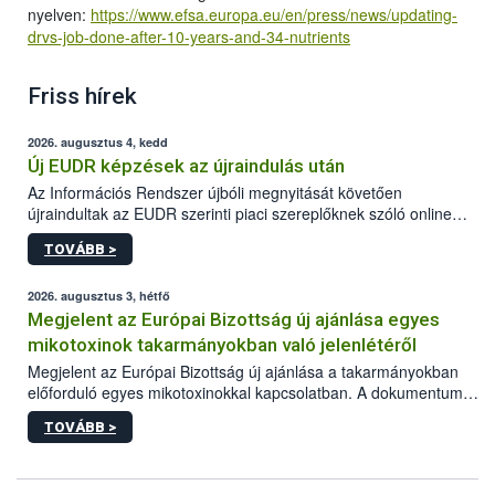
nyelven:
https://www.efsa.europa.eu/en/press/news/updating-
drvs-job-done-after-10-years-and-34-nutrients
Friss hírek
2026. augusztus 4, kedd
Új EUDR képzések az újraindulás után
Az Információs Rendszer újbóli megnyitását követően
újraindultak az EUDR szerinti piaci szereplőknek szóló online
képzések.
TOVÁBB >
2026. augusztus 3, hétfő
Megjelent az Európai Bizottság új ajánlása egyes
mikotoxinok takarmányokban való jelenlétéről
Megjelent az Európai Bizottság új ajánlása a takarmányokban
előforduló egyes mikotoxinokkal kapcsolatban. A dokumentum
2027-től új irányértékek alkalmazását írja elő, és a jelenleg
TOVÁBB >
hatályos uniós ajánlások helyébe lép.