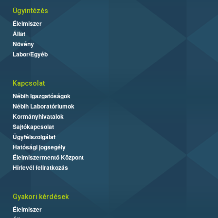
Ügyintézés
Élelmiszer
Állat
Növény
Labor/Egyéb
Kapcsolat
Nébih Igazgatóságok
Nébih Laboratóriumok
Kormányhivatalok
Sajtókapcsolat
Ügyfélszolgálat
Hatósági jogsegély
Élelmiszermentő Központ
Hírlevél feliratkozás
Gyakori kérdések
Élelmiszer