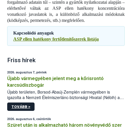
forgalmazó adatain túl – szintén a gyártók nyilatkozatai alapján –
elérhetővé váltak az ASP ellen hatékony koncentrációra
vonatkozó javaslatok is, a különböző alkalmazási módoknak
(ködképzés, permetezés, stb.) megfelelően.
Kapcsolódó anyagok
ASP ellen hatékony fertőtlenítőszerek listája
Friss hírek
2026. augusztus 7, péntek
Újabb vármegyében jelent meg a kőrisrontó
karcsúdíszbogár
Újabb területen, Borsod-Abaúj-Zemplén vármegyében is
igazolta a Nemzeti Élelmiszerlánc-biztonsági Hivatal (Nébih) a
kőrisrontó karcsúdíszbogár (Agrilus planipennis) jelenlétét. A
TOVÁBB >
kártevőt nem csak színcsapdában találták meg, de már fertőzött
fában is azonosították. A növényvédelmi szakemberek folytatják
az intenzív felderítést, emellett az intézkedéseket a szlovák
2026. augusztus 6, csütörtök
hatósággal is összehangolják a terjedés megállítása érdekében.
Szüret után is alkalmazható három növényvédő szer