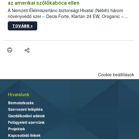
az amerikai szőlőkabóca ellen
A Nemzeti Élelmiszerlánc-biztonsági Hivatal (Nébih) három
növényvédő szer – Decis Forte, Klartan 24 EW, Oroganic –
engedélyokiratát módosította, így azok a szüretet követően,
TOVÁBB >
egészen a vesszőérettség (BBCH 91) stádiumáig
felhasználhatóak a szőlőben. A kiterjesztések célja, hogy a korai
érésű szőlőkben is legyen lehetőség a károsító elleni további
védekezésre. Az Oroganic készítmény kis kiszerelésben kiskerti
felhasználók számára is elérhető és ökológiai termesztésben is
engedélyezett.
Cookie beállítások
Hivatalunk
Bemutatkozás
Szervezeti felépítés
Gazdálkodási adatok
Felügyeleti szervünk
Projektek
Kapcsolódó linkek