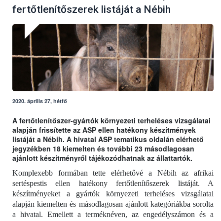
fertőtlenítőszerek listáját a Nébih
2020. április 27, hétfő
A fertőtlenítőszer-gyártók környezeti terheléses vizsgálatai
alapján frissítette az ASP ellen hatékony készítmények
listáját a Nébih. A hivatal ASP tematikus oldalán elérhető
jegyzékben 18 kiemelten és további 23 másodlagosan
ajánlott készítményről tájékozódhatnak az állattartók.
Komplexebb formában tette elérhetővé a Nébih az afrikai
sertéspestis ellen hatékony fertőtlenítőszerek listáját. A
készítményeket a gyártók környezeti terheléses vizsgálatai
alapján kiemelten és másodlagosan ajánlott kategóriákba sorolta
a hivatal. Emellett a terméknéven, az engedélyszámon és a