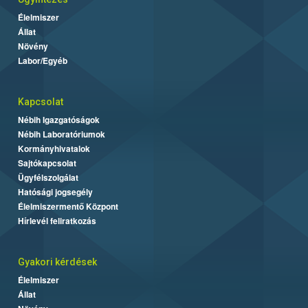
Élelmiszer
Állat
Növény
Labor/Egyéb
Kapcsolat
Nébih Igazgatóságok
Nébih Laboratóriumok
Kormányhivatalok
Sajtókapcsolat
Ügyfélszolgálat
Hatósági jogsegély
Élelmiszermentő Központ
Hírlevél feliratkozás
Gyakori kérdések
Élelmiszer
Állat