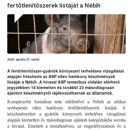
fertőtlenítőszerek listáját a Nébih
2020. április 27, hétfő
A fertőtlenítőszer-gyártók környezeti terheléses vizsgálatai
alapján frissítette az ASP ellen hatékony készítmények
listáját a Nébih. A hivatal ASP tematikus oldalán elérhető
jegyzékben 18 kiemelten és további 23 másodlagosan
ajánlott készítményről tájékozódhatnak az állattartók.
Komplexebb formában tette elérhetővé a Nébih az afrikai
sertéspestis ellen hatékony fertőtlenítőszerek listáját. A
készítményeket a gyártók környezeti terheléses vizsgálatai
alapján kiemelten és másodlagosan ajánlott kategóriákba sorolta
a hivatal. Emellett a terméknéven, az engedélyszámon és a