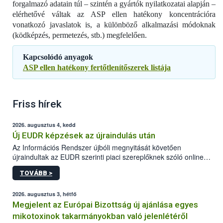
forgalmazó adatain túl – szintén a gyártók nyilatkozatai alapján –
elérhetővé váltak az ASP ellen hatékony koncentrációra
vonatkozó javaslatok is, a különböző alkalmazási módoknak
(ködképzés, permetezés, stb.) megfelelően.
Kapcsolódó anyagok
ASP ellen hatékony fertőtlenítőszerek listája
Friss hírek
2026. augusztus 4, kedd
Új EUDR képzések az újraindulás után
Az Információs Rendszer újbóli megnyitását követően
újraindultak az EUDR szerinti piaci szereplőknek szóló online
képzések.
TOVÁBB >
2026. augusztus 3, hétfő
Megjelent az Európai Bizottság új ajánlása egyes
mikotoxinok takarmányokban való jelenlétéről