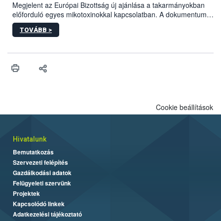
Megjelent az Európai Bizottság új ajánlása a takarmányokban
előforduló egyes mikotoxinokkal kapcsolatban. A dokumentum
2027-től új irányértékek alkalmazását írja elő, és a jelenleg
TOVÁBB >
hatályos uniós ajánlások helyébe lép.
Cookie beállítások
Hivatalunk
Bemutatkozás
Szervezeti felépítés
Gazdálkodási adatok
Felügyeleti szervünk
Projektek
Kapcsolódó linkek
Adatkezelési tájékoztató