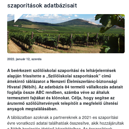
szaporítások adatbázisait
2022. január 12, szerda
A beérkezett szőlőiskolai szaporítási és leltárjelentések
alapján frissítette a „Szőlőiskolai szaporítások” című
áttekintő táblázatot a Nemzeti Élelmiszerlánc-biztonsági
Hivatal (Nébih). Az adatbázis 84 termelő vállalkozás adatait
foglalja össze ABC rendben, számba véve az általuk
termesztett fajtákat és klónokat. Célja, hogy segítse az
árutermő szőlőültetvények telepítőit a megfelelő ültetési
anyagok megtalálásában.
A táblázatban azoknak a partnereknek a 2021-es szaporítási
évre vonatkozó adatai találhatóak összesítve, akik hozzájárultak
a Nébih honlapján történő közzétételhez. Az összesítések