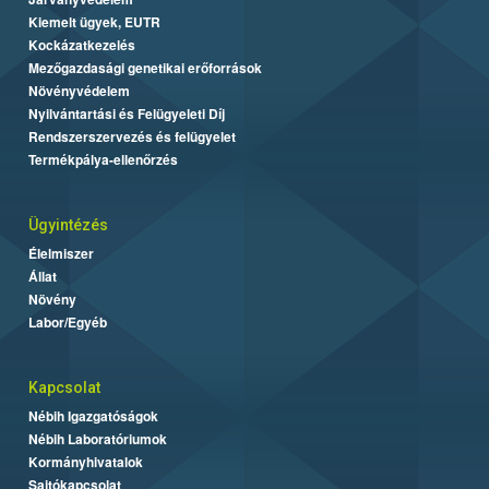
Kiemelt ügyek, EUTR
Kockázatkezelés
Mezőgazdasági genetikai erőforrások
Növényvédelem
Nyilvántartási és Felügyeleti Díj
Rendszerszervezés és felügyelet
Termékpálya-ellenőrzés
Ügyintézés
Élelmiszer
Állat
Növény
Labor/Egyéb
Kapcsolat
Nébih Igazgatóságok
Nébih Laboratóriumok
Kormányhivatalok
Sajtókapcsolat