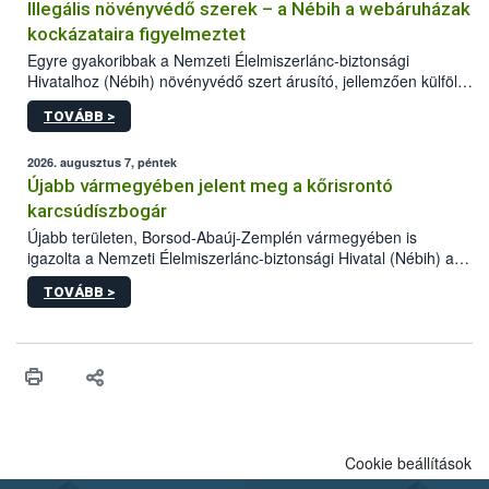
Illegális növényvédő szerek – a Nébih a webáruházak
kockázataira figyelmeztet
Egyre gyakoribbak a Nemzeti Élelmiszerlánc-biztonsági
Hivatalhoz (Nébih) növényvédő szert árusító, jellemzően külföldi
honlapok kapcsán érkező bejelentések. Emellett az ilyen
TOVÁBB >
termékeket kínáló kéretlen online reklámok mennyisége is
számottevően megnövekedett az elmúlt időszakban. A Nébih
összegyűjtötte az illegális növényvédő szerek kapcsán
2026. augusztus 7, péntek
előforduló árulkodó jeleket, valamint a webáruházakból való
Újabb vármegyében jelent meg a kőrisrontó
vásárlás kockázatait.
karcsúdíszbogár
Újabb területen, Borsod-Abaúj-Zemplén vármegyében is
igazolta a Nemzeti Élelmiszerlánc-biztonsági Hivatal (Nébih) a
kőrisrontó karcsúdíszbogár (Agrilus planipennis) jelenlétét. A
TOVÁBB >
kártevőt nem csak színcsapdában találták meg, de már fertőzött
fában is azonosították. A növényvédelmi szakemberek folytatják
az intenzív felderítést, emellett az intézkedéseket a szlovák
hatósággal is összehangolják a terjedés megállítása érdekében.
Cookie beállítások