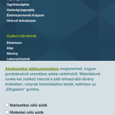
Ügyfélszolgálat
Hatósági jogsegély
Élelmiszermentő Központ
Hírlevél feliratkozás
Gyakori kérdések
Élelmiszer
Állat
Növény
Laboratóriumok
Labor/Egyéb
Adatkezelési tájékoztatónkban
megismerheti, hogyan
gondoskodunk személyes adatai védelméről. Weboldalunk
cookie-kat (sütiket) használ a jobb felhasználói élmény
érdekében, melynek biztosításához kérjük, kattintson az
„Elfogadom” gombra.
Statisztikai célú sütik
Nemzeti Élelmiszerlánc-biztonsági Hivatal
Hirdetési célú sütik