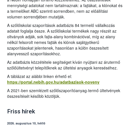
mennyiségi adatokat nem tartalmaznak: a fajtákat, a klónokat és
a termelőket ABC szerinti sorrendben, nem az előállítási
volumen sorrendjében mutatják.
A szőlőiskolai szaporítások adatbázis 84 termelő vállalkozás
adatait foglalja össze. A szőlőiskolai termékek nagy részét az
oltványok adják, sok fajta-alany kombinációval, míg az alany
nélkül felsorolt nemes fajták és klónok sajátgyökerű
szaporításokat jelentenek, hasonlóan a külön összesített
alanyvessző szaporításokhoz.
Az adatbázis közzététele segítséget kíván nyújtani az árutermő
szőlőültetvényt telepítőknek az ültetési anyagok kereséséhez.
A táblázat az alábbi linken érhető el:
https://portal.nebih.gov.hu/adatbazisok-noveny
A 2021-ben szemlézett szőlőszaporítóanyag-termő ültetvények
összesítését később közöljük.
Friss hírek
2026. augusztus 10, hétfő