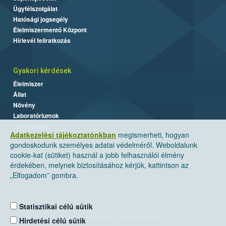
Ügyfélszolgálat
Hatósági jogsegély
Élelmiszermentő Központ
Hírlevél feliratkozás
Gyakori kérdések
Élelmiszer
Állat
Növény
Laboratóriumok
Labor/Egyéb
Adatkezelési tájékoztatónkban
megismerheti, hogyan
gondoskodunk személyes adatai védelméről. Weboldalunk
cookie-kat (sütiket) használ a jobb felhasználói élmény
érdekében, melynek biztosításához kérjük, kattintson az
„Elfogadom” gombra.
Statisztikai célú sütik
Nemzeti Élelmiszerlánc-biztonsági Hivatal
Hirdetési célú sütik