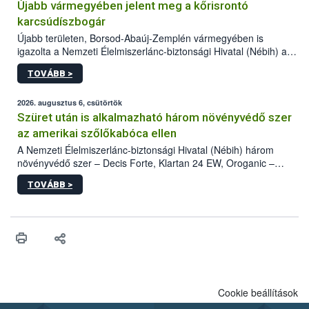
Újabb vármegyében jelent meg a kőrisrontó
karcsúdíszbogár
Újabb területen, Borsod-Abaúj-Zemplén vármegyében is
igazolta a Nemzeti Élelmiszerlánc-biztonsági Hivatal (Nébih) a
kőrisrontó karcsúdíszbogár (Agrilus planipennis) jelenlétét. A
TOVÁBB >
kártevőt nem csak színcsapdában találták meg, de már fertőzött
fában is azonosították. A növényvédelmi szakemberek folytatják
az intenzív felderítést, emellett az intézkedéseket a szlovák
2026. augusztus 6, csütörtök
hatósággal is összehangolják a terjedés megállítása érdekében.
Szüret után is alkalmazható három növényvédő szer
az amerikai szőlőkabóca ellen
A Nemzeti Élelmiszerlánc-biztonsági Hivatal (Nébih) három
növényvédő szer – Decis Forte, Klartan 24 EW, Oroganic –
engedélyokiratát módosította, így azok a szüretet követően,
TOVÁBB >
egészen a vesszőérettség (BBCH 91) stádiumáig
felhasználhatóak a szőlőben. A kiterjesztések célja, hogy a korai
érésű szőlőkben is legyen lehetőség a károsító elleni további
védekezésre. Az Oroganic készítmény kis kiszerelésben kiskerti
felhasználók számára is elérhető és ökológiai termesztésben is
engedélyezett.
Cookie beállítások