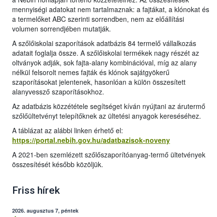
mennyiségi adatokat nem tartalmaznak: a fajtákat, a klónokat és
a termelőket ABC szerinti sorrendben, nem az előállítási
volumen sorrendjében mutatják.
A szőlőiskolai szaporítások adatbázis 84 termelő vállalkozás
adatait foglalja össze. A szőlőiskolai termékek nagy részét az
oltványok adják, sok fajta-alany kombinációval, míg az alany
nélkül felsorolt nemes fajták és klónok sajátgyökerű
szaporításokat jelentenek, hasonlóan a külön összesített
alanyvessző szaporításokhoz.
Az adatbázis közzététele segítséget kíván nyújtani az árutermő
szőlőültetvényt telepítőknek az ültetési anyagok kereséséhez.
A táblázat az alábbi linken érhető el:
https://portal.nebih.gov.hu/adatbazisok-noveny
A 2021-ben szemlézett szőlőszaporítóanyag-termő ültetvények
összesítését később közöljük.
Friss hírek
2026. augusztus 7, péntek