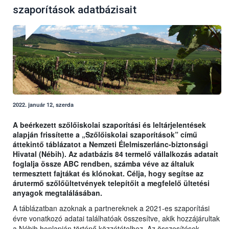
szaporítások adatbázisait
2022. január 12, szerda
A beérkezett szőlőiskolai szaporítási és leltárjelentések
alapján frissítette a „Szőlőiskolai szaporítások” című
áttekintő táblázatot a Nemzeti Élelmiszerlánc-biztonsági
Hivatal (Nébih). Az adatbázis 84 termelő vállalkozás adatait
foglalja össze ABC rendben, számba véve az általuk
termesztett fajtákat és klónokat. Célja, hogy segítse az
árutermő szőlőültetvények telepítőit a megfelelő ültetési
anyagok megtalálásában.
A táblázatban azoknak a partnereknek a 2021-es szaporítási
évre vonatkozó adatai találhatóak összesítve, akik hozzájárultak
a Nébih honlapján történő közzétételhez. Az összesítések