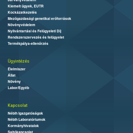
Kiemelt ügyek, EUTR
Kockázatkezelés
Mezőgazdasági genetikai erőforrások
Növényvédelem
Nyilvántartási és Felügyeleti Díj
Rendszerszervezés és felügyelet
Termékpálya-ellenőrzés
Ügyintézés
Élelmiszer
Állat
Növény
Labor/Egyéb
Kapcsolat
Nébih Igazgatóságok
Nébih Laboratóriumok
Kormányhivatalok
Sajtókapcsolat