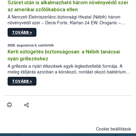
Szüret után is alkalmazható három növényvédő szer
az amerikai szőlőkabóca ellen
A Nemzeti Élelmiszerlánc-biztonsági Hivatal (Nébih) három
növényvédő szer – Decis Forte, Klartan 24 EW, Oroganic –
engedélyokiratát módosította, így azok a szüretet követően,
TOVÁBB >
egészen a vesszőérettség (BBCH 91) stádiumáig
felhasználhatóak a szőlőben. A kiterjesztések célja, hogy a korai
érésű szőlőkben is legyen lehetőség a károsító elleni további
2026. augusztus 6, csütörtök
védekezésre. Az Oroganic készítmény kis kiszerelésben kiskerti
Kerti sütögetés biztonságosan: a Nébih tanácsai
felhasználók számára is elérhető és ökológiai termesztésben is
nyári grillezéshez
engedélyezett.
A grillezés a nyári étkezések egyik legkedveltebb formája. A
meleg időjárás azonban a kórokozó, romlást okozó baktériumok
gyorsabb szaporodásának is kedvez. A szabadtéri sütögetés
TOVÁBB >
ezért nem csupán a megfelelő sütési technikáról szól: legalább
ilyen fontos az alapanyagok biztonságos kezelése, az alapvető
higiéniai szabályok betartása, a megfelelő hőkezelés, valamint a
maradékok szakszerű tárolása. A Nemzeti Élelmiszerlánc-
biztonsági Hivatal (Nébih) Oktatási Programja összegyűjtötte a
biztonságos grillezés legfontosabb tudnivalóit.
Cookie beállítások