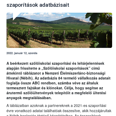
szaporítások adatbázisait
2022. január 12, szerda
A beérkezett szőlőiskolai szaporítási és leltárjelentések
alapján frissítette a „Szőlőiskolai szaporítások” című
áttekintő táblázatot a Nemzeti Élelmiszerlánc-biztonsági
Hivatal (Nébih). Az adatbázis 84 termelő vállalkozás adatait
foglalja össze ABC rendben, számba véve az általuk
termesztett fajtákat és klónokat. Célja, hogy segítse az
árutermő szőlőültetvények telepítőit a megfelelő ültetési
anyagok megtalálásában.
A táblázatban azoknak a partnereknek a 2021-es szaporítási
évre vonatkozó adatai találhatóak összesítve, akik hozzájárultak
a Nébih honlapján történő közzétételhez. Az összesítések