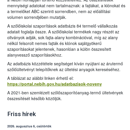
mennyiségi adatokat nem tartalmaznak: a fajtákat, a klónokat és
a termelőket ABC szerinti sorrendben, nem az előállítási
volumen sorrendjében mutatják.
A szőlőiskolai szaporítások adatbázis 84 termelő vállalkozás
adatait foglalja össze. A szőlőiskolai termékek nagy részét az
oltványok adják, sok fajta-alany kombinációval, míg az alany
nélkül felsorolt nemes fajták és klónok sajátgyökerű
szaporításokat jelentenek, hasonlóan a külön összesített
alanyvessző szaporításokhoz.
Az adatbázis közzététele segítséget kíván nyújtani az árutermő
szőlőültetvényt telepítőknek az ültetési anyagok kereséséhez.
A táblázat az alábbi linken érhető el:
https://portal.nebih.gov.hu/adatbazisok-noveny
A 2021-ben szemlézett szőlőszaporítóanyag-termő ültetvények
összesítését később közöljük.
Friss hírek
2026. augusztus 6, csütörtök