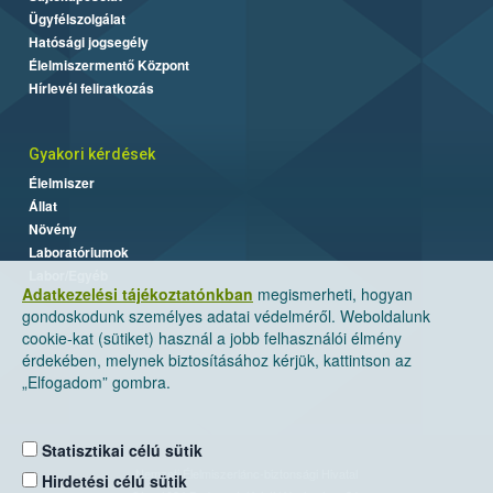
Ügyfélszolgálat
Hatósági jogsegély
Élelmiszermentő Központ
Hírlevél feliratkozás
Gyakori kérdések
Élelmiszer
Állat
Növény
Laboratóriumok
Labor/Egyéb
Adatkezelési tájékoztatónkban
megismerheti, hogyan
gondoskodunk személyes adatai védelméről. Weboldalunk
cookie-kat (sütiket) használ a jobb felhasználói élmény
érdekében, melynek biztosításához kérjük, kattintson az
„Elfogadom” gombra.
Statisztikai célú sütik
Nemzeti Élelmiszerlánc-biztonsági Hivatal
Hirdetési célú sütik