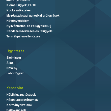
Kiemelt ügyek, EUTR
Kockázatkezelés
Mezőgazdasági genetikai erőforrások
Növényvédelem
Nyilvántartási és Felügyeleti Díj
Rendszerszervezés és felügyelet
Termékpálya-ellenőrzés
Ügyintézés
Élelmiszer
Állat
Növény
Labor/Egyéb
Kapcsolat
Nébih Igazgatóságok
Nébih Laboratóriumok
Kormányhivatalok
Sajtókapcsolat