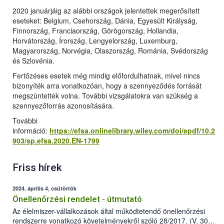
2020 januárjáig az alábbi országok jelentettek megerősített
eseteket: Belgium, Csehország, Dánia, Egyesült Királyság,
Finnország, Franciaország, Görögország, Hollandia,
Horvátország, Írország, Lengyelország, Luxemburg,
Magyarország, Norvégia, Olaszország, Románia, Svédország
és Szlovénia.
Fertőzéses esetek még mindig előfordulhatnak, mivel nincs
bizonyíték arra vonatkozóan, hogy a szennyeződés forrását
megszüntették volna. További vizsgálatokra van szükség a
szennyezőforrás azonosítására.
További
információ:
https://efsa.onlinelibrary.wiley.com/doi/epdf/10.2
903/sp.efsa.2020.EN-1799
Friss hírek
2024. április 4, csütörtök
Önellenőrzési rendelet - útmutató
Az élelmiszer-vállalkozások által működtetendő önellenőrzési
rendszerre vonatkozó követelményekről szóló 28/2017. (V. 30.)