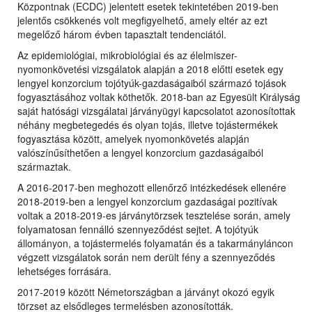
Központnak (ECDC) jelentett esetek tekintetében 2019-ben
jelentős csökkenés volt megfigyelhető, amely eltér az ezt
megelőző három évben tapasztalt tendenciától.
Az epidemiológiai, mikrobiológiai és az élelmiszer-
nyomonkövetési vizsgálatok alapján a 2018 előtti esetek egy
lengyel konzorcium tojótyúk-gazdaságaiból származó tojások
fogyasztásához voltak köthetők. 2018-ban az Egyesült Királyság
saját hatósági vizsgálatai járványügyi kapcsolatot azonosítottak
néhány megbetegedés és olyan tojás, illetve tojástermékek
fogyasztása között, amelyek nyomonkövetés alapján
valószínűsíthetően a lengyel konzorcium gazdaságaiból
származtak.
A 2016-2017-ben meghozott ellenőrző intézkedések ellenére
2018-2019-ben a lengyel konzorcium gazdaságai pozitívak
voltak a 2018-2019-es járványtörzsek tesztelése során, amely
folyamatosan fennálló szennyeződést sejtet. A tojótyúk
állományon, a tojástermelés folyamatán és a takarmányláncon
végzett vizsgálatok során nem derült fény a szennyeződés
lehetséges forrására.
2017-2019 között Németországban a járványt okozó egyik
törzset az elsődleges termelésben azonosították.