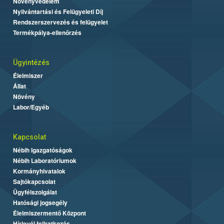
Növényvédelem
Nyilvántartási és Felügyeleti Díj
Rendszerszervezés és felügyelet
Termékpálya-ellenőrzés
Ügyintézés
Élelmiszer
Állat
Növény
Labor/Egyéb
Kapcsolat
Nébih Igazgatóságok
Nébih Laboratóriumok
Kormányhivatalok
Sajtókapcsolat
Ügyfélszolgálat
Hatósági jogsegély
Élelmiszermentő Központ
Hírlevél feliratkozás