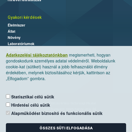
Gyakori kérdések
Élelmiszer
Állat
Növény
Laboratóriumok
Labor/Egyéb
Adatkezelési tájékoztatónkban
megismerheti, hogyan
gondoskodunk személyes adatai védelméről. Weboldalunk
cookie-kat (sütiket) használ a jobb felhasználói élmény
érdekében, melynek biztosításához kérjük, kattintson az
„Elfogadom” gombra.
Statisztikai célú sütik
Nemzeti Élelmiszerlánc-biztonsági Hivatal
Hirdetési célú sütik
Cím: 1024 Budapest, Keleti Károly utca. 24.
Alapműködést biztosító és funkcionális sütik
Levelezési cím: 1525 Budapest. Pf. 30.
ÖSSZES SÜTI ELFOGADÁSA
E-mail:
ugyfelszolgalat@nebih.gov.hu