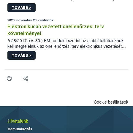
FM rendelet (a továbbiakban: rendelet) 2023 novemberi
TOVÁBB >
módosítása komoly változást jelent a közép- és
nagyvállalkozások önellenőrzési tevékenységében.
2023. november 23, csütörtök
Elektronikusan vezetett önellenőrzési terv
követelményei
A 28/2017. (V. 30.) FM rendelet szerint az alábbi feltételeknek
kell megfelelniük az önellenőrzési terv elektronikus vezetését
biztosító informatikai rendszereknek.
TOVÁBB >
Cookie beállítások
Hivatalunk
Bemutatkozás