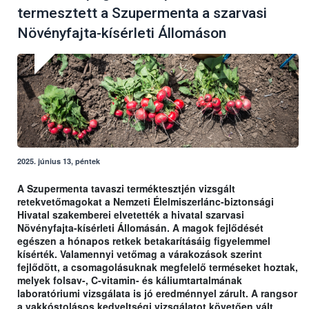
termesztett a Szupermenta a szarvasi
Növényfajta-kísérleti Állomáson
2025. június 13, péntek
A Szupermenta tavaszi terméktesztjén vizsgált
retekvetőmagokat a Nemzeti Élelmiszerlánc-biztonsági
Hivatal szakemberei elvetették a hivatal szarvasi
Növényfajta-kísérleti Állomásán. A magok fejlődését
egészen a hónapos retkek betakarításáig figyelemmel
kísérték. Valamennyi vetőmag a várakozások szerint
fejlődött, a csomagolásuknak megfelelő terméseket hoztak,
melyek folsav-, C-vitamin- és káliumtartalmának
laboratóriumi vizsgálata is jó eredménnyel zárult. A rangsor
a vakkóstolásos kedveltségi vizsgálatot követően vált