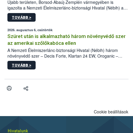
Újabb területen, Borsod-Abaúj-Zemplén vármegyében is
igazolta a Nemzeti Élelmiszerlánc-biztonsági Hivatal (Nébih) a
kőrisrontó karcsúdíszbogár (Agrilus planipennis) jelenlétét. A
TOVÁBB >
kártevőt nem csak színcsapdában találták meg, de már fertőzött
fában is azonosították. A növényvédelmi szakemberek folytatják
az intenzív felderítést, emellett az intézkedéseket a szlovák
2026. augusztus 6, csütörtök
hatósággal is összehangolják a terjedés megállítása érdekében.
Szüret után is alkalmazható három növényvédő szer
az amerikai szőlőkabóca ellen
A Nemzeti Élelmiszerlánc-biztonsági Hivatal (Nébih) három
növényvédő szer – Decis Forte, Klartan 24 EW, Oroganic –
engedélyokiratát módosította, így azok a szüretet követően,
TOVÁBB >
egészen a vesszőérettség (BBCH 91) stádiumáig
felhasználhatóak a szőlőben. A kiterjesztések célja, hogy a korai
érésű szőlőkben is legyen lehetőség a károsító elleni további
védekezésre. Az Oroganic készítmény kis kiszerelésben kiskerti
felhasználók számára is elérhető és ökológiai termesztésben is
engedélyezett.
Cookie beállítások
Hivatalunk