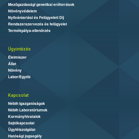
Mezőgazdasági genetikai erőforrások
Növényvédelem
Nyilvántartási és Felügyeleti Díj
Rendszerszervezés és felügyelet
Termékpálya-ellenőrzés
Ügyintézés
Élelmiszer
Állat
Növény
Labor/Egyéb
Kapcsolat
Nébih Igazgatóságok
Nébih Laboratóriumok
Kormányhivatalok
Sajtókapcsolat
Ügyfélszolgálat
Hatósági jogsegély