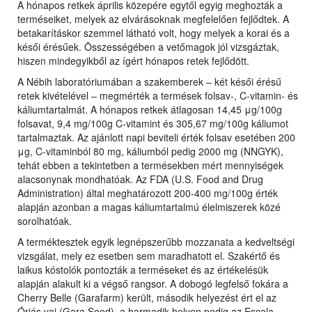
A hónapos retkek április közepére egytől egyig meghozták a
terméseiket, melyek az elvárásoknak megfelelően fejlődtek. A
betakarításkor szemmel látható volt, hogy melyek a korai és a
késői érésűek. Összességében a vetőmagok jól vizsgáztak,
hiszen mindegyikből az ígért hónapos retek fejlődött.
A Nébih laboratóriumában a szakemberek – két késői érésű
retek kivételével – megmérték a termések folsav-, C-vitamin- és
káliumtartalmát. A hónapos retkek átlagosan 14,45 μg/100g
folsavat, 9,4 mg/100g C-vitamint és 305,67 mg/100g káliumot
tartalmaztak. Az ajánlott napi beviteli érték folsav esetében 200
μg, C-vitaminból 80 mg, káliumból pedig 2000 mg (NNGYK),
tehát ebben a tekintetben a termésekben mért mennyiségek
alacsonynak mondhatóak. Az FDA (U.S. Food and Drug
Administration) által meghatározott 200-400 mg/100g érték
alapján azonban a magas káliumtartalmú élelmiszerek közé
sorolhatóak.
A terméktesztek egyik legnépszerűbb mozzanata a kedveltségi
vizsgálat, mely ez esetben sem maradhatott el. Szakértő és
laikus kóstolók pontozták a terméseket és az értékelésük
alapján alakult ki a végső rangsor. A dobogó legfelső fokára a
Cherry Belle (Garafarm) került, második helyezést ért el az
Óriás vaj (Gara Seed), a harmadik helyen pedig az Escala