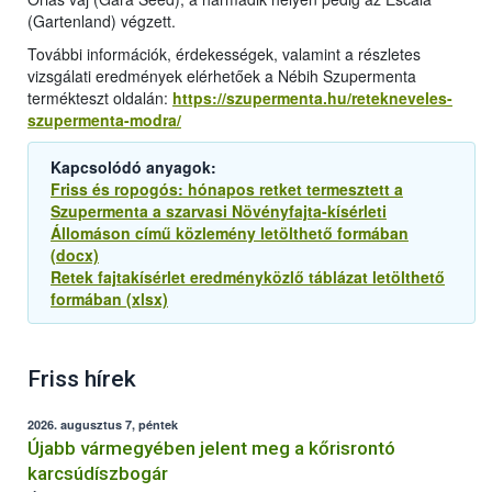
(Gartenland) végzett.
További információk, érdekességek, valamint a részletes
vizsgálati eredmények elérhetőek a Nébih Szupermenta
termékteszt oldalán:
https://szupermenta.hu/retekneveles-
szupermenta-modra/
Kapcsolódó anyagok:
Friss és ropogós: hónapos retket termesztett a
Szupermenta a szarvasi Növényfajta-kísérleti
Állomáson című közlemény letölthető formában
(docx)
Retek fajtakísérlet eredményközlő táblázat letölthető
formában (xlsx)
Friss hírek
2026. augusztus 7, péntek
Újabb vármegyében jelent meg a kőrisrontó
karcsúdíszbogár