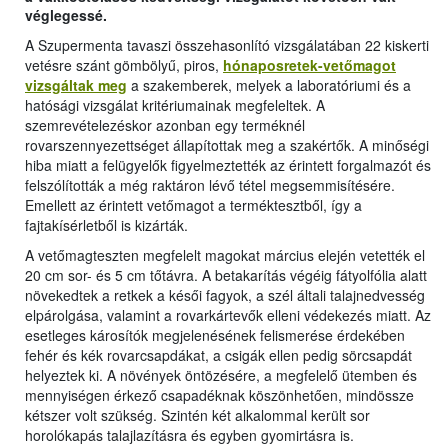
véglegessé.
A Szupermenta tavaszi összehasonlító vizsgálatában 22 kiskerti
vetésre szánt gömbölyű, piros,
hónaposretek-vetőmagot
vizsgáltak meg
a szakemberek, melyek a laboratóriumi és a
hatósági vizsgálat kritériumainak megfeleltek. A
szemrevételezéskor azonban egy terméknél
rovarszennyezettséget állapítottak meg a szakértők. A minőségi
hiba miatt a felügyelők figyelmeztették az érintett forgalmazót és
felszólították a még raktáron lévő tétel megsemmisítésére.
Emellett az érintett vetőmagot a terméktesztből, így a
fajtakísérletből is kizárták.
A vetőmagteszten megfelelt magokat március elején vetették el
20 cm sor- és 5 cm tőtávra. A betakarítás végéig fátyolfólia alatt
növekedtek a retkek a késői fagyok, a szél általi talajnedvesség
elpárolgása, valamint a rovarkártevők elleni védekezés miatt. Az
esetleges károsítók megjelenésének felismerése érdekében
fehér és kék rovarcsapdákat, a csigák ellen pedig sörcsapdát
helyeztek ki. A növények öntözésére, a megfelelő ütemben és
mennyiségen érkező csapadéknak köszönhetően, mindössze
kétszer volt szükség. Szintén két alkalommal került sor
horolókapás talajlazításra és egyben gyomirtásra is.