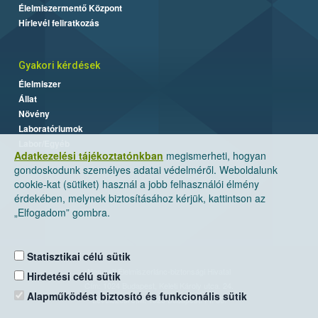
Élelmiszermentő Központ
Hírlevél feliratkozás
Gyakori kérdések
Élelmiszer
Állat
Növény
Laboratóriumok
Labor/Egyéb
Adatkezelési tájékoztatónkban
megismerheti, hogyan
gondoskodunk személyes adatai védelméről. Weboldalunk
cookie-kat (sütiket) használ a jobb felhasználói élmény
érdekében, melynek biztosításához kérjük, kattintson az
„Elfogadom” gombra.
Statisztikai célú sütik
Nemzeti Élelmiszerlánc-biztonsági Hivatal
Hirdetési célú sütik
Cím: 1024 Budapest, Keleti Károly utca. 24.
Alapműködést biztosító és funkcionális sütik
Levelezési cím: 1525 Budapest. Pf. 30.